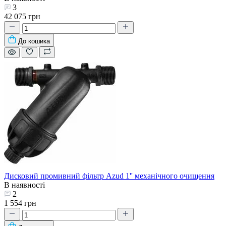
3
42 075 грн
До кошика
Дисковий промивний фільтр Azud 1'' механічного очищення
В наявності
2
1 554 грн