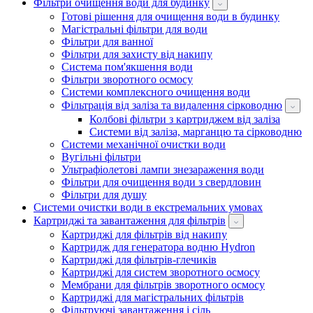
Фільтри очищення води для будинку
Готові рішення для очищення води в будинку
Магістральні фільтри для води
Фільтри для ванної
Фільтри для захисту від накипу
Система пом'якшення води
Фільтри зворотного осмосу
Системи комплексного очищення води
Фільтрація від заліза та видалення сірководню
Колбові фільтри з картриджем від заліза
Системи від заліза, марганцю та сірководню
Системи механічної очистки води
Вугільні фільтри
Ультрафіолетові лампи знезараження води
Фільтри для очищення води з свердловин
Фільтри для душу
Системи очистки води в екстремальних умовах
Картриджі та завантаження для фільтрів
Картриджі для фільтрів від накипу
Картридж для генератора водню Hydron
Картриджі для фільтрів-глечиків
Картриджі для систем зворотного осмосу
Мембрани для фільтрів зворотного осмосу
Картриджі для магістральних фільтрів
Фільтруючі завантаження і сіль