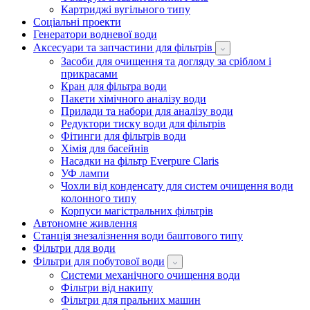
Картриджі вугільного типу
Соціальні проекти
Генератори водневої води
Аксесуари та запчастини для фільтрів
Засоби для очищення та догляду за сріблом і
прикрасами
Кран для фільтра води
Пакети хімічного аналізу води
Прилади та набори для аналізу води
Редуктори тиску води для фільтрів
Фітинги для фільтрів води
Хімія для басейнів
Насадки на фільтр Everpure Claris
УФ лампи
Чохли від конденсату для систем очищення води
колонного типу
Корпуси магістральних фільтрів
Автономне живлення
Станція знезалізнення води баштового типу
Фільтри для води
Фільтри для побутової води
Системи механічного очищення води
Фільтри від накипу
Фільтри для пральних машин