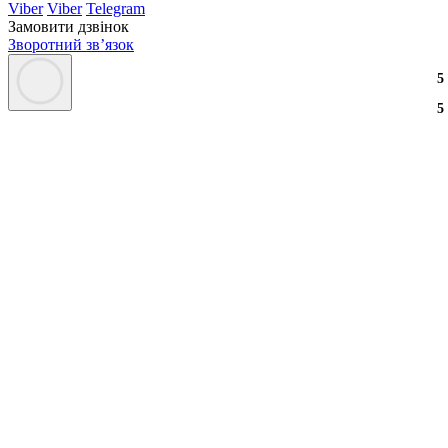
Viber
Viber
Telegram
Замовити дзвінок
Зворотний зв’язок
3
2
3
5
3
2
3
5