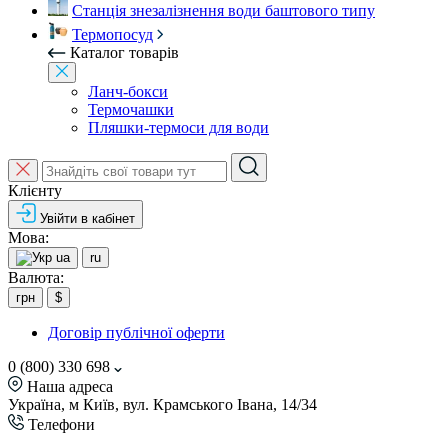
Станція знезалізнення води баштового типу
Термопосуд
Каталог товарів
Ланч-бокси
Термочашки
Пляшки-термоси для води
Клієнту
Увійти в кабінет
Мова:
ua
ru
Валюта:
грн
$
Договір публічної оферти
0 (800) 330 698
Наша адреса
Україна, м Київ, вул. Крамського Івана, 14/34
Телефони