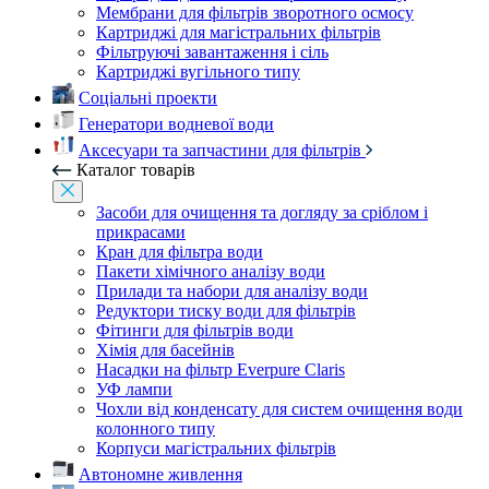
Мембрани для фільтрів зворотного осмосу
Картриджі для магістральних фільтрів
Фільтруючі завантаження і сіль
Картриджі вугільного типу
Соціальні проекти
Генератори водневої води
Аксесуари та запчастини для фільтрів
Каталог товарів
Засоби для очищення та догляду за сріблом і
прикрасами
Кран для фільтра води
Пакети хімічного аналізу води
Прилади та набори для аналізу води
Редуктори тиску води для фільтрів
Фітинги для фільтрів води
Хімія для басейнів
Насадки на фільтр Everpure Claris
УФ лампи
Чохли від конденсату для систем очищення води
колонного типу
Корпуси магістральних фільтрів
Автономне живлення