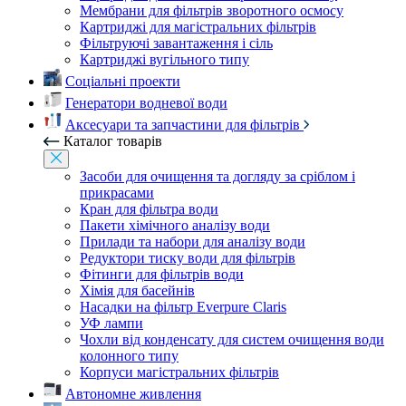
Мембрани для фільтрів зворотного осмосу
Картриджі для магістральних фільтрів
Фільтруючі завантаження і сіль
Картриджі вугільного типу
Соціальні проекти
Генератори водневої води
Аксесуари та запчастини для фільтрів
Каталог товарів
Засоби для очищення та догляду за сріблом і
прикрасами
Кран для фільтра води
Пакети хімічного аналізу води
Прилади та набори для аналізу води
Редуктори тиску води для фільтрів
Фітинги для фільтрів води
Хімія для басейнів
Насадки на фільтр Everpure Claris
УФ лампи
Чохли від конденсату для систем очищення води
колонного типу
Корпуси магістральних фільтрів
Автономне живлення