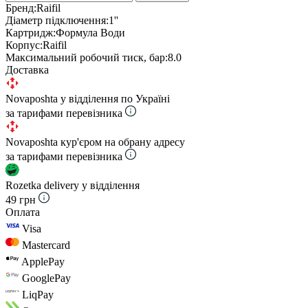
Бренд:
Raifil
Діаметр підключення:
1''
Картридж:
Формула Води
Корпус:
Raifil
Максимальний робочий тиск, бар:
8.0
Доставка
Novaposhta у відділення по Україні
за тарифами перевізника
Novaposhta кур'єром на обрану адресу
за тарифами перевізника
Rozetka delivery у відділення
49 грн
Оплата
Visa
Mastercard
ApplePay
GooglePay
LiqPay