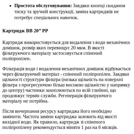
Простота обслуговування:
Завдяки кнопці скидання
тиску та зручній конструкції, заміна картриджів не
потребує спеціальних навичок.
Картридж ВВ 20’’ РР
Картридж використовується для видалення з води механічних
домішок, розмір яких перевищує 20 мкм. В якості
фільтруючого матеріалу застосовується спінений
поліпропілен.
Фільтрація води і видалення механічних домішок відбувається
через фільтруючий матеріал - спінений поліпропілен. Завдяки
щільності структури фільтра (низька щільність на поверхні
фільтра з прогресуючою більш високою щільністю у напрямку
до центру) частинки захоплюються по всій глибині, що
продовжує термін служби. Регенерація фільтруючого
матеріалу не потрібна.
Після вичерпання ресурсу картриджа його необхідно
замінити. Частота заміни картриджа залежить від якості
вихідної води. Як правило, картридж зі спіненого
поліпропілену рекомендується міняти 1 раз на 6 місяців.