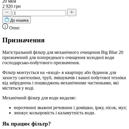
20 мкм
2 920 грн
До кошика
Опис
Призначення
Магістральний фільтр для механічного очищення Big Blue 20
призначений для попереднього очищення холодної води
господарсько-побутового призначення.
Фільтр монтується на «вході» в квартиру або будинок для
захисту сантехніки, труб, змішувачів і вашої побутової техніки
від забруднень і пошкоджень механічними частинками, які
містяться у воді.
Механічний фільтр для води видаляє:
нерозчинні зважені речовини і домішки, іржу, пісок, мул;
знижує кольоровість і каламутність води.
Як працює фільтр?