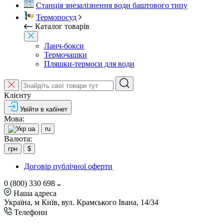
Станція знезалізнення води баштового типу
Термопосуд
Каталог товарів
Ланч-бокси
Термочашки
Пляшки-термоси для води
Клієнту
Увійти в кабінет
Мова:
ua
ru
Валюта:
грн
$
Договір публічної оферти
0 (800) 330 698
Наша адреса
Україна, м Київ, вул. Крамського Івана, 14/34
Телефони