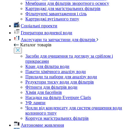
Мембрани для фільтрів зворотного осмосу
Картриджі для магістральних фільтрів
Фільтруючі завантаження і сіль
Картриджі вугільного типу
Соціальні проекти
Генератори водневої води
Аксесуари та запчастини для фільтрів
Каталог товарів
Засоби для очищення та догляду за сріблом і
прикрасами
Кран для фільтра води
Пакети хімічного аналізу води
Прилади та набори для аналізу води
Редуктори тиску води для фільтрів
Фітинги для фільтрів води
Хімія для басейнів
Насадки на фільтр Everpure Claris
УФ лампи
Чохли від конденсату для систем очищення води
колонного типу
Корпуси магістральних фільтрів
Автономне живлення