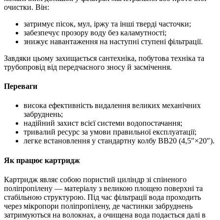
очистки. Він:
затримує пісок, мул, іржу та інші тверді часточки;
забезпечує прозору воду без каламутності;
знижує навантаження на наступні ступені фільтрації.
Завдяки цьому захищається сантехніка, побутова техніка та
трубопровід від передчасного зносу й засмічення.
Переваги
висока ефективність видалення великих механічних
забруднень;
надійний захист всієї системи водопостачання;
тривалий ресурс за умови правильної експлуатації;
легке встановлення у стандартну колбу BB20 (4,5″×20″).
Як працює картридж
Картридж являє собою пористий циліндр зі спіненого
поліпропілену — матеріалу з великою площею поверхні та
стабільною структурою. Під час фільтрації вода проходить
через мікропори поліпропілену, де частинки забруднень
затримуються на волокнах, а очищена вода подається далі в