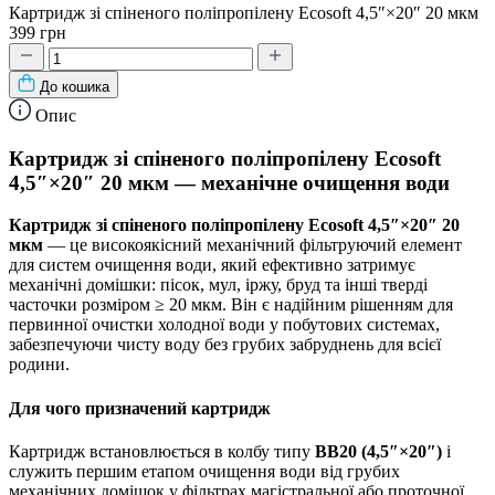
Картридж зі спіненого поліпропілену Ecosoft 4,5″×20″ 20 мкм
399 грн
До кошика
Опис
Картридж зі спіненого поліпропілену Ecosoft
4,5″×20″ 20 мкм — механічне очищення води
Картридж зі спіненого поліпропілену Ecosoft 4,5″×20″ 20
мкм
— це високоякісний механічний фільтруючий елемент
для систем очищення води, який ефективно затримує
механічні домішки: пісок, мул, іржу, бруд та інші тверді
часточки розміром ≥ 20 мкм. Він є надійним рішенням для
первинної очистки холодної води у побутових системах,
забезпечуючи чисту воду без грубих забруднень для всієї
родини.
Для чого призначений картридж
Картридж встановлюється в колбу типу
BB20 (4,5″×20″)
і
служить першим етапом очищення води від грубих
механічних домішок у фільтрах магістральної або проточної