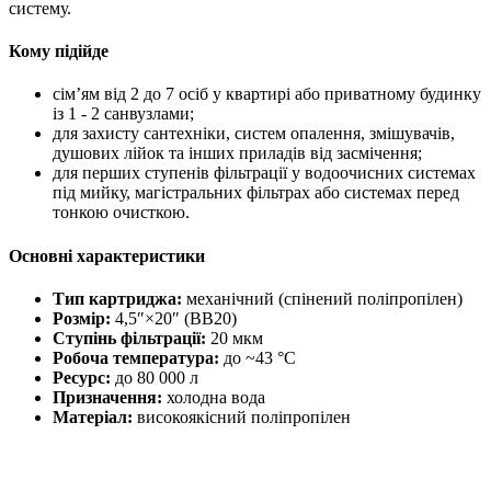
систему.
Кому підійде
сім’ям від 2 до 7 осіб у квартирі або приватному будинку
із 1 - 2 санвузлами;
для захисту сантехніки, систем опалення, змішувачів,
душових лійок та інших приладів від засмічення;
для перших ступенів фільтрації у водоочисних системах
під мийку, магістральних фільтрах або системах перед
тонкою очисткою.
Основні характеристики
Тип картриджа:
механічний (спінений поліпропілен)
Розмір:
4,5″×20″ (BB20)
Ступінь фільтрації:
20 мкм
Робоча температура:
до ~43 °C
Ресурс:
до 80 000 л
Призначення:
холодна вода
Матеріал:
високоякісний поліпропілен