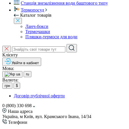
Станція знезалізнення води баштового типу
Термопосуд
Каталог товарів
Ланч-бокси
Термочашки
Пляшки-термоси для води
Клієнту
Увійти в кабінет
Мова:
ua
ru
Валюта:
грн
$
Договір публічної оферти
0 (800) 330 698
Наша адреса
Україна, м Київ, вул. Крамського Івана, 14/34
Телефони