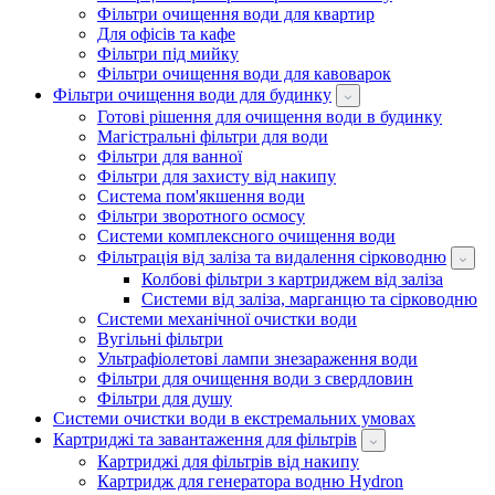
Фільтри очищення води для квартир
Для офісів та кафе
Фільтри під мийку
Фільтри очищення води для кавоварок
Фільтри очищення води для будинку
Готові рішення для очищення води в будинку
Магістральні фільтри для води
Фільтри для ванної
Фільтри для захисту від накипу
Система пом'якшення води
Фільтри зворотного осмосу
Системи комплексного очищення води
Фільтрація від заліза та видалення сірководню
Колбові фільтри з картриджем від заліза
Системи від заліза, марганцю та сірководню
Системи механічної очистки води
Вугільні фільтри
Ультрафіолетові лампи знезараження води
Фільтри для очищення води з свердловин
Фільтри для душу
Системи очистки води в екстремальних умовах
Картриджі та завантаження для фільтрів
Картриджі для фільтрів від накипу
Картридж для генератора водню Hydron