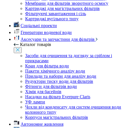
Мембрани для фільтрів зворотного осмосу
Картриджі для магістральних фільтрів
Фільтруючі завантаження і сіль
Картриджі вугільного типу
Соціальні проекти
Генератори водневої води
Аксесуари та запчастини для фільтрів
Каталог товарів
Засоби для очищення та догляду за сріблом і
прикрасами
Кран для фільтра води
Пакети хімічного аналізу води
Прилади та набори для аналізу води
Редуктори тиску води для фільтрів
Фітинги для фільтрів води
Хімія для басейнів
Насадки на фільтр Everpure Claris
УФ лампи
Чохли від конденсату для систем очищення води
колонного типу
Корпуси магістральних фільтрів
Автономне живлення