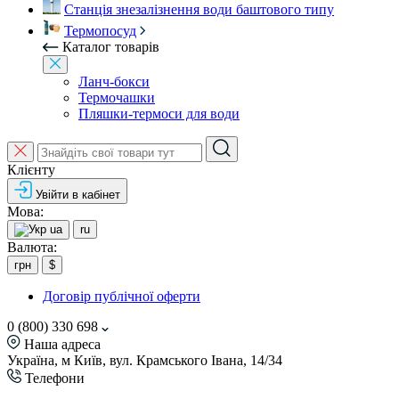
Станція знезалізнення води баштового типу
Термопосуд
Каталог товарів
Ланч-бокси
Термочашки
Пляшки-термоси для води
Клієнту
Увійти в кабінет
Мова:
ua
ru
Валюта:
грн
$
Договір публічної оферти
0 (800) 330 698
Наша адреса
Україна, м Київ, вул. Крамського Івана, 14/34
Телефони