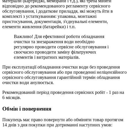
матеріали (картриджі, мембрани і т.д.), які треба міняти
відповідно до рекомендованого регламенту сервісного
обслуговування, і додаткове приладдя, які можуть йти в
комплекті з устаткуванням: упаковка, монтажні
пристосування, документація, з'єднувальні елементи,
елементи живлення (батарейки) і т.п.
Важливо! Для ефективної роботи обладнання
очистки та знезараження води необхідно
регулярно проводити сервісне обслуговування і
своєчасно проводити заміну фільтруючих
елементів і витратних матеріалів.
При експлуатації обладнання очистки води без проведення
сервісного обслуговування або при проведенні неліцензійного
сервісного обслуговування гарантійний термін обладнання
очистки води анулюється.
Рекомендований період проведення сервісних робіт - 1 раз на
6 місяців.
Обмін і повернення
Покупець має право повернути або обміняти товар протягом
14 днів з дня покупки при дотриманні наступних умов: