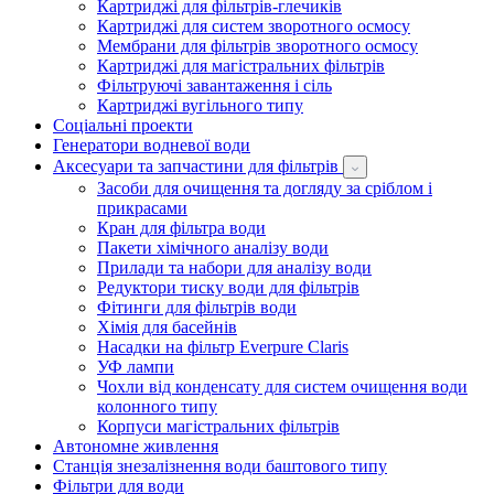
Картриджі для фільтрів-глечиків
Картриджі для систем зворотного осмосу
Мембрани для фільтрів зворотного осмосу
Картриджі для магістральних фільтрів
Фільтруючі завантаження і сіль
Картриджі вугільного типу
Соціальні проекти
Генератори водневої води
Аксесуари та запчастини для фільтрів
Засоби для очищення та догляду за сріблом і
прикрасами
Кран для фільтра води
Пакети хімічного аналізу води
Прилади та набори для аналізу води
Редуктори тиску води для фільтрів
Фітинги для фільтрів води
Хімія для басейнів
Насадки на фільтр Everpure Claris
УФ лампи
Чохли від конденсату для систем очищення води
колонного типу
Корпуси магістральних фільтрів
Автономне живлення
Станція знезалізнення води баштового типу
Фільтри для води