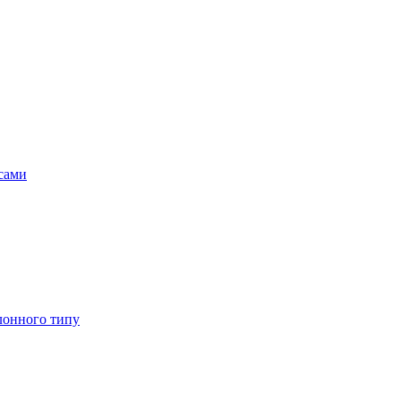
асами
лонного типу