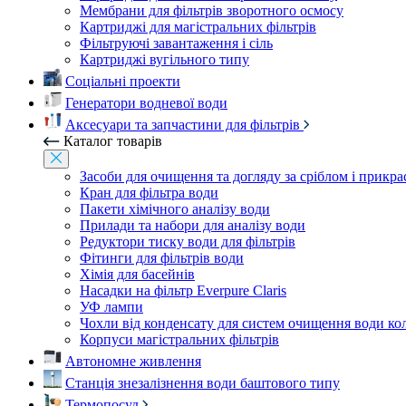
Мембрани для фільтрів зворотного осмосу
Картриджі для магістральних фільтрів
Фільтруючі завантаження і сіль
Картриджі вугільного типу
Соціальні проекти
Генератори водневої води
Аксесуари та запчастини для фільтрів
Каталог товарів
Засоби для очищення та догляду за сріблом і прикр
Кран для фільтра води
Пакети хімічного аналізу води
Прилади та набори для аналізу води
Редуктори тиску води для фільтрів
Фітинги для фільтрів води
Хімія для басейнів
Насадки на фільтр Everpure Claris
УФ лампи
Чохли від конденсату для систем очищення води ко
Корпуси магістральних фільтрів
Автономне живлення
Станція знезалізнення води баштового типу
Термопосуд