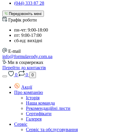
(044) 333 87 28
Передзвоніть мені
Графік роботи
пн-чт: 9:00-18:00
пт: 9:00-17:00
сб-нд: вихідні
E-mail
info@formulavody.com.ua
Ми в соцмережах
Перейти до контактів
0
0
0
Акції
Про компанію
Історія
Наша команда
Рекомендаційні листи
Сертифікати
Галерея
Сервіс
Сервіс та обслуговування