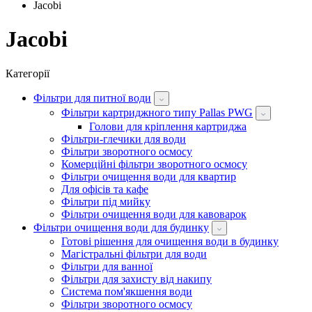
Jacobi
Jacobi
Категорії
Фільтри для питної води
Фільтри картриджного типу Pallas PWG
Голови для кріплення картриджа
Фільтри-глечики для води
Фільтри зворотного осмосу
Комерційні фільтри зворотного осмосу
Фільтри очищення води для квартир
Для офісів та кафе
Фільтри під мийку
Фільтри очищення води для кавоварок
Фільтри очищення води для будинку
Готові рішення для очищення води в будинку
Магістральні фільтри для води
Фільтри для ванної
Фільтри для захисту від накипу
Система пом'якшення води
Фільтри зворотного осмосу