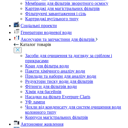
Мембрани для фільтрів зворотного осмосу
Картриджі для магістральних фільтрів
Фільтруючі завантаження і сіль
Картриджі вугільного типу
Соціальні проекти
Генератори водневої води
Аксесуари та запчастини для фільтрів
Каталог товарів
Засоби для очищення та догляду за сріблом і
прикрасами
Кран для фільтра води
Пакети хімічного аналізу води
Прилади та набори для аналізу води
Редуктори тиску води для фільтрів
Фітинги для фільтрів води
Хімія для басейнів
Насадки на фільтр Everpure Claris
УФ лампи
Чохли від конденсату для систем очищення води
колонного типу
Корпуси магістральних фільтрів
Автономне живлення