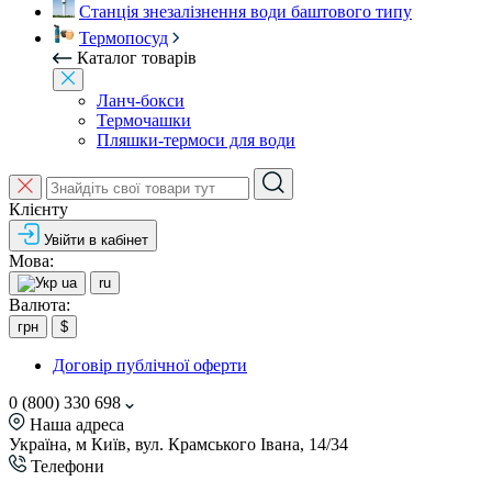
Станція знезалізнення води баштового типу
Термопосуд
Каталог товарів
Ланч-бокси
Термочашки
Пляшки-термоси для води
Клієнту
Увійти в кабінет
Мова:
ua
ru
Валюта:
грн
$
Договір публічної оферти
0 (800) 330 698
Наша адреса
Україна, м Київ, вул. Крамського Івана, 14/34
Телефони