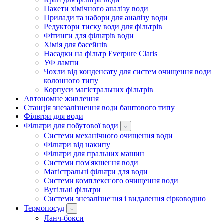
Пакети хімічного аналізу води
Прилади та набори для аналізу води
Редуктори тиску води для фільтрів
Фітинги для фільтрів води
Хімія для басейнів
Насадки на фільтр Everpure Claris
УФ лампи
Чохли від конденсату для систем очищення води
колонного типу
Корпуси магістральних фільтрів
Автономне живлення
Станція знезалізнення води баштового типу
Фільтри для води
Фільтри для побутової води
Системи механічного очищення води
Фільтри від накипу
Фільтри для пральних машин
Системи пом'якшення води
Магістральні фільтри для води
Системи комплексного очищення води
Вугільні фільтри
Системи знезалізнення і видалення сірководню
Термопосуд
Ланч-бокси