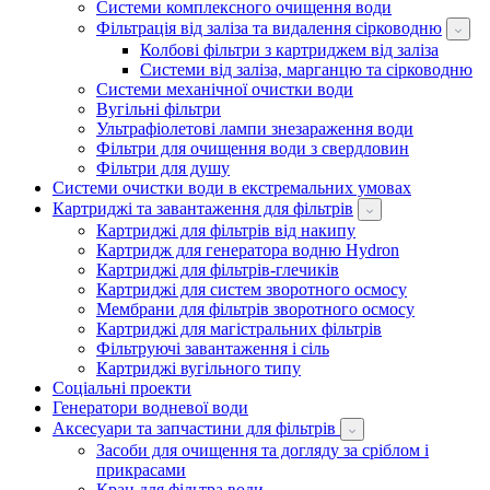
Системи комплексного очищення води
Фільтрація від заліза та видалення сірководню
Колбові фільтри з картриджем від заліза
Системи від заліза, марганцю та сірководню
Системи механічної очистки води
Вугільні фільтри
Ультрафіолетові лампи знезараження води
Фільтри для очищення води з свердловин
Фільтри для душу
Системи очистки води в екстремальних умовах
Картриджі та завантаження для фільтрів
Картриджі для фільтрів від накипу
Картридж для генератора водню Hydron
Картриджі для фільтрів-глечиків
Картриджі для систем зворотного осмосу
Мембрани для фільтрів зворотного осмосу
Картриджі для магістральних фільтрів
Фільтруючі завантаження і сіль
Картриджі вугільного типу
Соціальні проекти
Генератори водневої води
Аксесуари та запчастини для фільтрів
Засоби для очищення та догляду за сріблом і
прикрасами
Кран для фільтра води