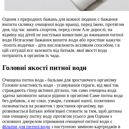
Одним з природних бажань для кожної людини є бажання
випити склянку очищеної води вранці, перед їжею, протягом
дня, під час занять спортом, перед сном Але дорослі, на
відміну від дітей не настільки вимогливі до вживання питної
води Незгасиме бажання випити води або простіше кажучи
-попіть водички - діти висловлюють всіляким способом, і в
цій ситуації все залежить від батьків, якої якості вода
потрапить в організм їх чада.
Головні якості питної води
Очищена питна вода - бальзам для зростаючого організму
Головне властивість води - угамування спраги, від якої так
страждають гіпер активні дітлахи, так само очищена вода
здатна заповнити запаси рідини в організмі Саме питна вода
без добавок, а не соки, узвари, газовані напої, позитивно
позначається на розвиток і зростання організму, що
розвивається Батьки зобов'язані стежити за тим, щоб дитина
пив очищену питну воду протягом усього дня Одним з
основних джерелом отримання очищеної питної води є
фільтри для питної води
з наступною заміною картриджів в