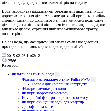
літрів на добу, до декількох тисяч літрів на годину.
Вода, забруднена шкідливими речовинами шкідлива як для
дорослих, так і для дітей Але саме дитячий організм найбільш
сприйнятливий до шкідливого впливу неякісної води Саме
дітей кладе на лікарняні ліжка неякісна, неочищена вода, що
викликає діарею, отруєння шлунково-кишкового тракту,
дизентерія та ін.
Не вся вода, що має приємний запах і смак і що здається
прозорою на вигляд, корисна для здоров'я дітей.
2015-02-26 11:02:12
2586
Категорії
Фільтри для питної води
Фільтри картриджного типу Pallas PWG
Голови для кріплення картриджа
Фільтри-глечики для води
Фільтри зворотного осмосу
Комерційні фільтри зворотного осмосу
Фільтри очищення води для квартир
Для офісів та кафе
Фільтри під мийку