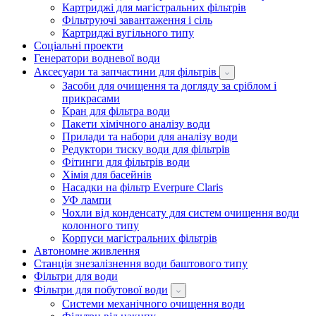
Картриджі для магістральних фільтрів
Фільтруючі завантаження і сіль
Картриджі вугільного типу
Соціальні проекти
Генератори водневої води
Аксесуари та запчастини для фільтрів
Засоби для очищення та догляду за сріблом і
прикрасами
Кран для фільтра води
Пакети хімічного аналізу води
Прилади та набори для аналізу води
Редуктори тиску води для фільтрів
Фітинги для фільтрів води
Хімія для басейнів
Насадки на фільтр Everpure Claris
УФ лампи
Чохли від конденсату для систем очищення води
колонного типу
Корпуси магістральних фільтрів
Автономне живлення
Станція знезалізнення води баштового типу
Фільтри для води
Фільтри для побутової води
Системи механічного очищення води