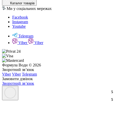
Каталог товарів
Ми у соціальних мережах
Facebook
Instagram
Youtube
Telegram
Viber
Viber
Формула Води © 2026
Зворотний зв’язок
Viber
Viber
Telegram
Замовити дзвінок
Зворотний зв’язок
3
2
3
5
3
2
3
5