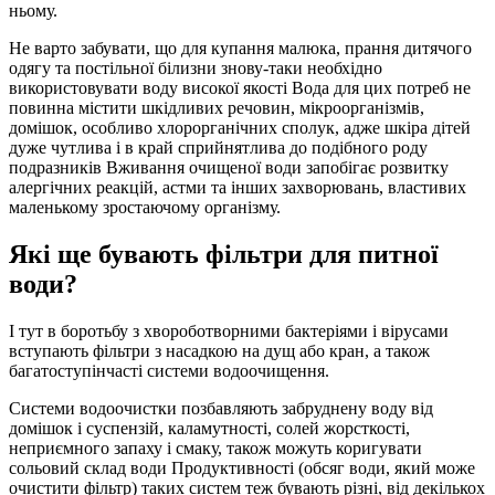
ньому.
Не варто забувати, що для купання малюка, прання дитячого
одягу та постільної білизни знову-таки необхідно
використовувати воду високої якості Вода для цих потреб не
повинна містити шкідливих речовин, мікроорганізмів,
домішок, особливо хлорорганічних сполук, адже шкіра дітей
дуже чутлива і в край сприйнятлива до подібного роду
подразників Вживання очищеної води запобігає розвитку
алергічних реакцій, астми та інших захворювань, властивих
маленькому зростаючому організму.
Які ще бувають фільтри для питної
води?
І тут в боротьбу з хвороботворними бактеріями і вірусами
вступають фільтри з насадкою на дущ або кран, а також
багатоступінчасті системи водоочищення.
Системи водоочистки позбавляють забруднену воду від
домішок і суспензій, каламутності, солей жорсткості,
неприємного запаху і смаку, також можуть коригувати
сольовий склад води Продуктивності (обсяг води, який може
очистити фільтр) таких систем теж бувають різні, від декількох