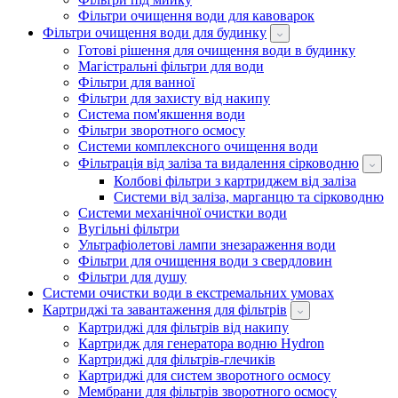
Фільтри очищення води для кавоварок
Фільтри очищення води для будинку
Готові рішення для очищення води в будинку
Магістральні фільтри для води
Фільтри для ванної
Фільтри для захисту від накипу
Система пом'якшення води
Фільтри зворотного осмосу
Системи комплексного очищення води
Фільтрація від заліза та видалення сірководню
Колбові фільтри з картриджем від заліза
Системи від заліза, марганцю та сірководню
Системи механічної очистки води
Вугільні фільтри
Ультрафіолетові лампи знезараження води
Фільтри для очищення води з свердловин
Фільтри для душу
Системи очистки води в екстремальних умовах
Картриджі та завантаження для фільтрів
Картриджі для фільтрів від накипу
Картридж для генератора водню Hydron
Картриджі для фільтрів-глечиків
Картриджі для систем зворотного осмосу
Мембрани для фільтрів зворотного осмосу