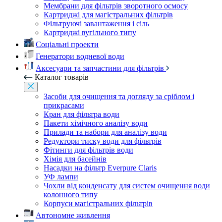
Мембрани для фільтрів зворотного осмосу
Картриджі для магістральних фільтрів
Фільтруючі завантаження і сіль
Картриджі вугільного типу
Соціальні проекти
Генератори водневої води
Аксесуари та запчастини для фільтрів
Каталог товарів
Засоби для очищення та догляду за сріблом і
прикрасами
Кран для фільтра води
Пакети хімічного аналізу води
Прилади та набори для аналізу води
Редуктори тиску води для фільтрів
Фітинги для фільтрів води
Хімія для басейнів
Насадки на фільтр Everpure Claris
УФ лампи
Чохли від конденсату для систем очищення води
колонного типу
Корпуси магістральних фільтрів
Автономне живлення