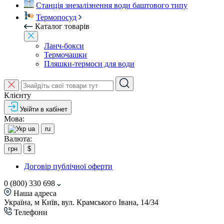
Станція знезалізнення води баштового типу
Термопосуд
Каталог товарів
Ланч-бокси
Термочашки
Пляшки-термоси для води
Клієнту
Увійти в кабінет
Мова:
ua
ru
Валюта:
грн
$
Договір публічної оферти
0 (800) 330 698
Наша адреса
Україна, м Київ, вул. Крамського Івана, 14/34
Телефони