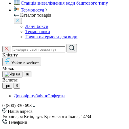
Станція знезалізнення води баштового типу
Термопосуд
Каталог товарів
Ланч-бокси
Термочашки
Пляшки-термоси для води
Клієнту
Увійти в кабінет
Мова:
ua
ru
Валюта:
грн
$
Договір публічної оферти
0 (800) 330 698
Наша адреса
Україна, м Київ, вул. Крамського Івана, 14/34
Телефони