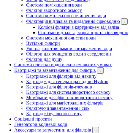
Система пом'якшення води
Фільтри зворотного осмосу
Системи комплексного очищення води
Фільтрація від заліза та видалення сірководню
Колбові фільтри з картриджем від заліза
Системи від заліза, марганцю та сірководню
Системи механічної очистки води
Вугільні фільтри
Ультрафіолетові лампи знезараження води
Фільтри для очищення води з свердловин
Фільтри для душу
Системи очистки води в екстремальних умовах
Картриджі та завантаження для фільтрів
Картриджі для фільтрів від накипу
Картридж для генератора водню Hydron
Картриджі для фільтрів-глечиків
Картриджі для систем зворотного осмосу
Мембрани для фільтрів зворотного осмосу
Картриджі для магістральних фільтрів
Фільтруючі завантаження і сіль
Картриджі вугільного типу
Соціальні проекти
Генератори водневої води
Аксесуари та запчастини для фільтрів