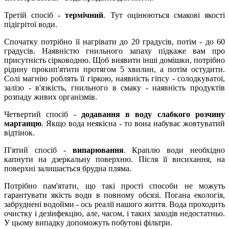
Третій спосіб -
термічний
. Тут оцінюються смакові якості
підігрітої води.
Спочатку потрібно її нагрівати до 20 градусів, потім - до 60
градусів. Наявністю гнильного запаху підкаже вам про
присутність сірководню. Щоб виявити інші домішки, потрібно
рідину прокип'ятити протягом 5 хвилин, а потім остудити.
Солі магнію роблять її гіркою, наявність гіпсу - солодкуватої,
залізо - в'язкість, гнильного в смаку - наявність продуктів
розпаду живих організмів.
Четвертий спосіб -
додавання в воду слабкого розчину
марганцю
. Якщо вода неякісна - то вона набуває жовтуватий
відтінок.
П'ятий спосіб -
випарювання
. Краплю води необхідно
капнути на дзеркальну поверхню. Після її висихання, на
поверхні залишається брудна пляма.
Потрібно пам'ятати, що такі прості способи не можуть
гарантувати якість води в повному обсязі. Погана екологія,
забруднені водойми - ось реалії нашого життя. Вода проходить
очистку і дезінфекцію, але, часом, і таких заходів недостатньо.
У цьому випадку допоможуть побутові фільтри.