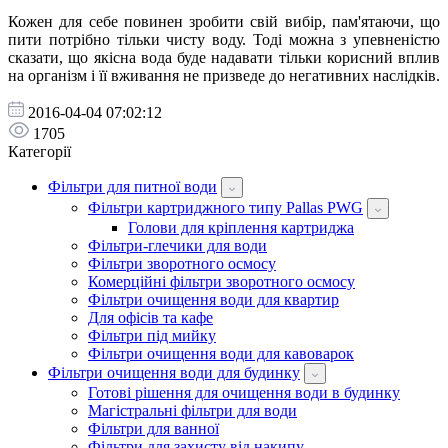
Кожен для себе повинен зробити свій вибір, пам'ятаючи, що
пити потрібно тільки чисту воду. Тоді можна з упевненістю
сказати, що якісна вода буде надавати тільки корисний вплив
на організм і її вживання не призведе до негативних наслідків.
2016-04-04 07:02:12
1705
Категорії
Фільтри для питної води
Фільтри картриджного типу Pallas PWG
Голови для кріплення картриджа
Фільтри-глечики для води
Фільтри зворотного осмосу
Комерційні фільтри зворотного осмосу
Фільтри очищення води для квартир
Для офісів та кафе
Фільтри під мийку
Фільтри очищення води для кавоварок
Фільтри очищення води для будинку
Готові рішення для очищення води в будинку
Магістральні фільтри для води
Фільтри для ванної
Фільтри для захисту від накипу