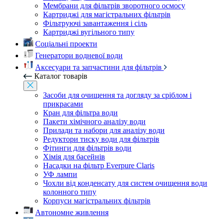
Мембрани для фільтрів зворотного осмосу
Картриджі для магістральних фільтрів
Фільтруючі завантаження і сіль
Картриджі вугільного типу
Соціальні проекти
Генератори водневої води
Аксесуари та запчастини для фільтрів
Каталог товарів
Засоби для очищення та догляду за сріблом і
прикрасами
Кран для фільтра води
Пакети хімічного аналізу води
Прилади та набори для аналізу води
Редуктори тиску води для фільтрів
Фітинги для фільтрів води
Хімія для басейнів
Насадки на фільтр Everpure Claris
УФ лампи
Чохли від конденсату для систем очищення води
колонного типу
Корпуси магістральних фільтрів
Автономне живлення