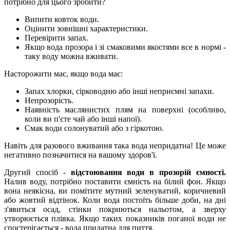
потрібно для цього зробити?
Випити ковток води.
Оцінити зовнішні характеристики.
Перевірити запах.
Якщо вода прозора і зі смаковими якостями все в нормі -
таку воду можна вживати.
Насторожити має, якщо вода має:
Запах хлорки, сірководню або інші неприємні запахи.
Непрозорість.
Наявність маслянистих плям на поверхні (особливо,
коли ви п'єте чай або інші напої).
Смак води солонуватий або з гіркотою.
Навіть для разового вживання така вода непридатна! Це може
негативно позначитися на вашому здоров'ї.
Другий спосіб -
відстоювання води в прозорій ємності.
Налив воду, потрібно поставити ємність на білий фон. Якщо
вона неякісна, ви помітите мутний зеленуватий, коричневий
або жовтий відтінок. Коли вода постоїть більше доби, на дні
з'явиться осад, стінки покриються нальотом, а зверху
утворюється плівка. Якщо таких показників поганої води не
спостерігається - вода придатна для пиття.