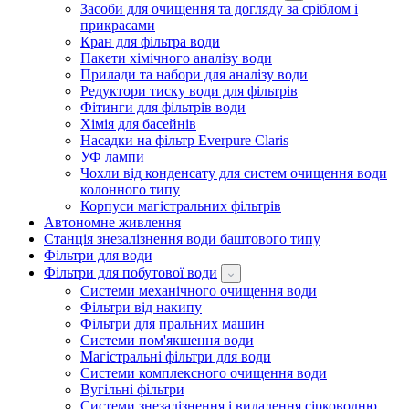
Засоби для очищення та догляду за сріблом і
прикрасами
Кран для фільтра води
Пакети хімічного аналізу води
Прилади та набори для аналізу води
Редуктори тиску води для фільтрів
Фітинги для фільтрів води
Хімія для басейнів
Насадки на фільтр Everpure Claris
УФ лампи
Чохли від конденсату для систем очищення води
колонного типу
Корпуси магістральних фільтрів
Автономне живлення
Станція знезалізнення води баштового типу
Фільтри для води
Фільтри для побутової води
Системи механічного очищення води
Фільтри від накипу
Фільтри для пральних машин
Системи пом'якшення води
Магістральні фільтри для води
Системи комплексного очищення води
Вугільні фільтри
Системи знезалізнення і видалення сірководню