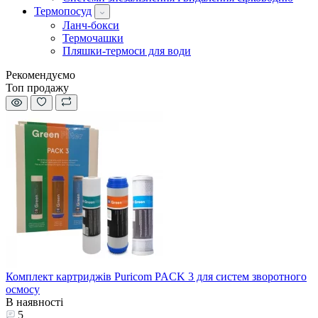
Термопосуд
Ланч-бокси
Термочашки
Пляшки-термоси для води
Рекомендуємо
Топ продажу
Комплект картриджів Puricom PACK 3 для систем зворотного
осмосу
В наявності
5