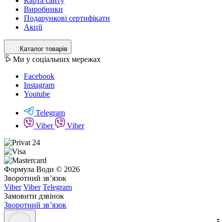
Карта сайту
Виробники
Подарункові сертифікати
Акції
Каталог товарів
Ми у соціальних мережах
Facebook
Instagram
Youtube
Telegram
Viber
Viber
Формула Води © 2026
Зворотний зв’язок
Viber
Viber
Telegram
Замовити дзвінок
Зворотний зв’язок
3
2
3
5