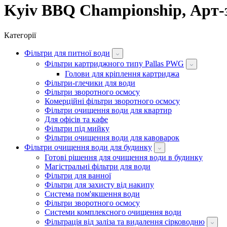
Kyiv BBQ Championship, Арт-
Категорії
Фільтри для питної води
Фільтри картриджного типу Pallas PWG
Голови для кріплення картриджа
Фільтри-глечики для води
Фільтри зворотного осмосу
Комерційні фільтри зворотного осмосу
Фільтри очищення води для квартир
Для офісів та кафе
Фільтри під мийку
Фільтри очищення води для кавоварок
Фільтри очищення води для будинку
Готові рішення для очищення води в будинку
Магістральні фільтри для води
Фільтри для ванної
Фільтри для захисту від накипу
Система пом'якшення води
Фільтри зворотного осмосу
Системи комплексного очищення води
Фільтрація від заліза та видалення сірководню