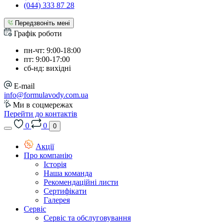
(044) 333 87 28
Передзвоніть мені
Графік роботи
пн-чт: 9:00-18:00
пт: 9:00-17:00
сб-нд: вихідні
E-mail
info@formulavody.com.ua
Ми в соцмережах
Перейти до контактів
0
0
0
Акції
Про компанію
Історія
Наша команда
Рекомендаційні листи
Сертифікати
Галерея
Сервіс
Сервіс та обслуговування