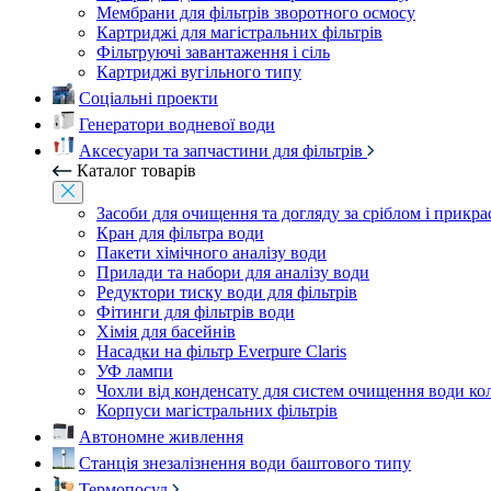
Мембрани для фільтрів зворотного осмосу
Картриджі для магістральних фільтрів
Фільтруючі завантаження і сіль
Картриджі вугільного типу
Соціальні проекти
Генератори водневої води
Аксесуари та запчастини для фільтрів
Каталог товарів
Засоби для очищення та догляду за сріблом і прикр
Кран для фільтра води
Пакети хімічного аналізу води
Прилади та набори для аналізу води
Редуктори тиску води для фільтрів
Фітинги для фільтрів води
Хімія для басейнів
Насадки на фільтр Everpure Claris
УФ лампи
Чохли від конденсату для систем очищення води ко
Корпуси магістральних фільтрів
Автономне живлення
Станція знезалізнення води баштового типу
Термопосуд