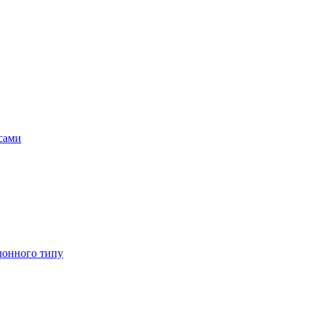
асами
лонного типу