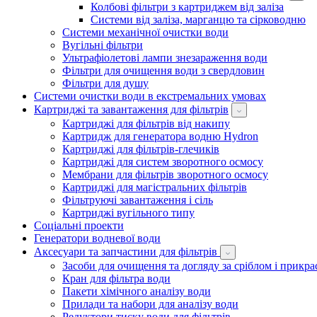
Колбові фільтри з картриджем від заліза
Системи від заліза, марганцю та сірководню
Системи механічної очистки води
Вугільні фільтри
Ультрафіолетові лампи знезараження води
Фільтри для очищення води з свердловин
Фільтри для душу
Системи очистки води в екстремальних умовах
Картриджі та завантаження для фільтрів
Картриджі для фільтрів від накипу
Картридж для генератора водню Hydron
Картриджі для фільтрів-глечиків
Картриджі для систем зворотного осмосу
Мембрани для фільтрів зворотного осмосу
Картриджі для магістральних фільтрів
Фільтруючі завантаження і сіль
Картриджі вугільного типу
Соціальні проекти
Генератори водневої води
Аксесуари та запчастини для фільтрів
Засоби для очищення та догляду за сріблом і прикр
Кран для фільтра води
Пакети хімічного аналізу води
Прилади та набори для аналізу води
Редуктори тиску води для фільтрів