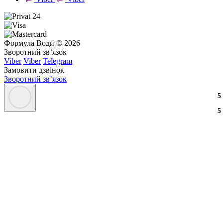
Формула Води © 2026
Зворотний зв’язок
Viber
Viber
Telegram
Замовити дзвінок
Зворотний зв’язок
3
2
3
5
3
2
3
5