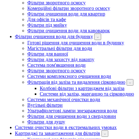
Фільтри зворотного осмосу
Комерційні фільтри зворотного осмосу
Фільтри очищення води для квартир
Для офісів та кафе
Фільтри під мийку
Фільтри очищення води для кавоварок
Фільтри очищення води для будинку
Готові рішення для очищення води в будинку
Магістральні фільтри для води
Фільтри для ванної
Фільтри для захисту від накипу
Система пом'якшення води
Фільтри зворотного осмосу
Системи комплексного очищення води
Фільтрація від заліза та видалення сірководню
Колбові фільтри з картриджем від заліза
Системи від заліза, марганцю та сірководню
Системи механічної очистки води
Вугільні фільтри
Ультрафіолетові лампи знезараження води
Фільтри для очищення води з свердловин
Фільтри для душу
Системи очистки води в екстремальних умовах
Картриджі та завантаження для фільтрів