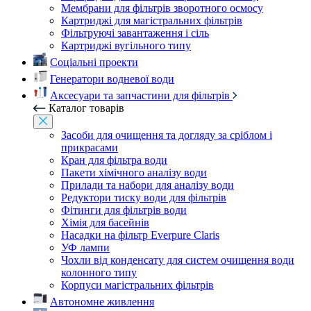
Мембрани для фільтрів зворотного осмосу
Картриджі для магістральних фільтрів
Фільтруючі завантаження і сіль
Картриджі вугільного типу
Соціальні проекти
Генератори водневої води
Аксесуари та запчастини для фільтрів
Каталог товарів
Засоби для очищення та догляду за сріблом і
прикрасами
Кран для фільтра води
Пакети хімічного аналізу води
Прилади та набори для аналізу води
Редуктори тиску води для фільтрів
Фітинги для фільтрів води
Хімія для басейнів
Насадки на фільтр Everpure Claris
УФ лампи
Чохли від конденсату для систем очищення води
колонного типу
Корпуси магістральних фільтрів
Автономне живлення