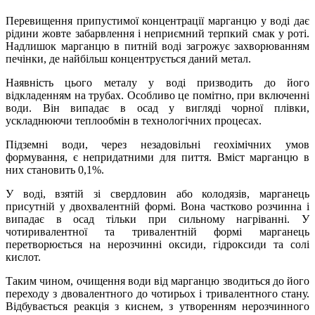
Перевищення припустимої концентрації марганцю у воді дає
рідини жовте забарвлення і неприємний терпкий смак у роті.
Надлишок марганцю в питній воді загрожує захворюванням
печінки, де найбільш концентрується даний метал.
Наявність цього металу у воді призводить до його
відкладенням на трубах. Особливо це помітно, при включенні
води. Він випадає в осад у вигляді чорної плівки,
ускладнюючи теплообмін в технологічних процесах.
Підземні води, через незадовільні геохімічних умов
формування, є непридатними для пиття. Вміст марганцю в
них становить 0,1%.
У воді, взятій зі свердловин або колодязів, марганець
присутній у двохвалентній формі. Вона частково розчинна і
випадає в осад тільки при сильному нагріванні. У
чотиривалентної та тривалентній формі марганець
перетворюється на нерозчинні оксиди, гідроксиди та солі
кислот.
Таким чином, очищення води від марганцю зводиться до його
переходу з двовалентного до чотирьох і тривалентного стану.
Відбувається реакція з киснем, з утворенням нерозчинного