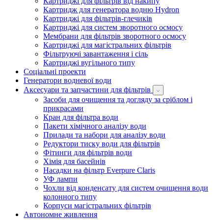
Картриджі для фільтрів від накипу
Картридж для генератора водню Hydron
Картриджі для фільтрів-глечиків
Картриджі для систем зворотного осмосу
Мембрани для фільтрів зворотного осмосу
Картриджі для магістральних фільтрів
Фільтруючі завантаження і сіль
Картриджі вугільного типу
Соціальні проекти
Генератори водневої води
Аксесуари та запчастини для фільтрів
Засоби для очищення та догляду за сріблом і
прикрасами
Кран для фільтра води
Пакети хімічного аналізу води
Прилади та набори для аналізу води
Редуктори тиску води для фільтрів
Фітинги для фільтрів води
Хімія для басейнів
Насадки на фільтр Everpure Claris
УФ лампи
Чохли від конденсату для систем очищення води
колонного типу
Корпуси магістральних фільтрів
Автономне живлення