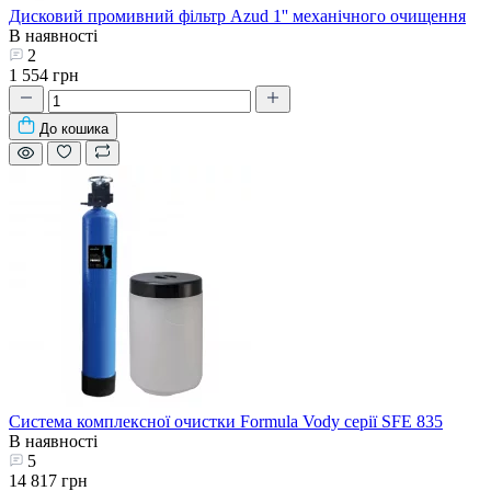
Дисковий промивний фільтр Azud 1'' механічного очищення
В наявності
2
1 554 грн
До кошика
Система комплексної очистки Formula Vody серії SFE 835
В наявності
5
14 817 грн