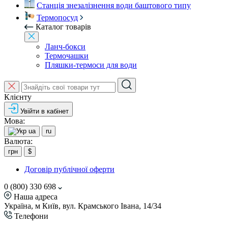
Станція знезалізнення води баштового типу
Термопосуд
Каталог товарів
Ланч-бокси
Термочашки
Пляшки-термоси для води
Клієнту
Увійти в кабінет
Мова:
ua
ru
Валюта:
грн
$
Договір публічної оферти
0 (800) 330 698
Наша адреса
Україна, м Київ, вул. Крамського Івана, 14/34
Телефони