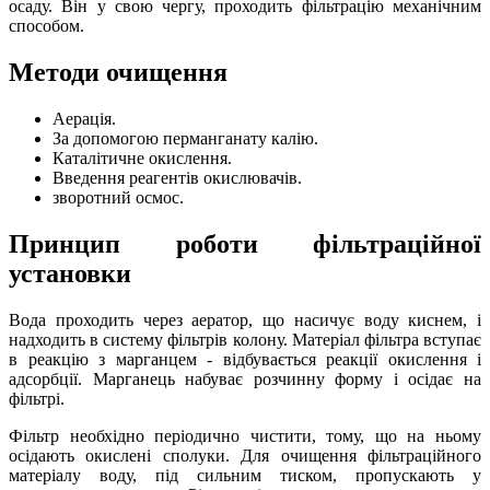
осаду. Він у свою чергу, проходить фільтрацію механічним
способом.
Методи очищення
Аерація.
За допомогою перманганату калію.
Каталітичне окислення.
Введення реагентів окислювачів.
зворотний осмос.
Принцип роботи фільтраційної
установки
Вода проходить через аератор, що насичує воду киснем, і
надходить в систему фільтрів колону. Матеріал фільтра вступає
в реакцію з марганцем - відбувається реакції окислення і
адсорбції. Марганець набуває розчинну форму і осідає на
фільтрі.
Фільтр необхідно періодично чистити, тому, що на ньому
осідають окислені сполуки. Для очищення фільтраційного
матеріалу воду, під сильним тиском, пропускають у