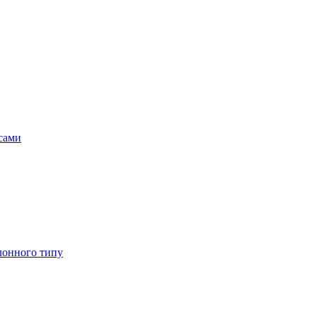
асами
лонного типу