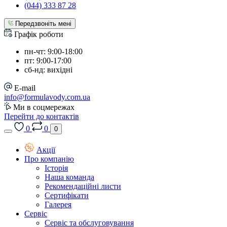
(044) 333 87 28
Передзвоніть мені
Графік роботи
пн-чт: 9:00-18:00
пт: 9:00-17:00
сб-нд: вихідні
E-mail
info@formulavody.com.ua
Ми в соцмережах
Перейти до контактів
0
0
0
Акції
Про компанію
Історія
Наша команда
Рекомендаційні листи
Сертифікати
Галерея
Сервіс
Сервіс та обслуговування