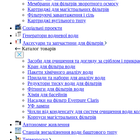
Мембрани для фільтрів зворотного осмосу
Картриджі для магістральних фільтрів
Фільтруючі завантаження і сіль
Картриджі вугільного типу
Соціальні проекти
Генератори водневої води
Аксесуари та запчастини для фільтрів
Каталог товарів
Засоби для очищення та догляду за сріблом і прикр
Кран для фільтра води
Пакети хімічного аналізу води
Прилади та набори для аналізу води
Редуктори тиску води для фільтрів
Фітинги для фільтрів води
Хімія для басейнів
Насадки на фільтр Everpure Claris
УФ лампи
Чохли від конденсату для систем очищення води ко
Корпуси магістральних фільтрів
Автономне живлення
Станція знезалізнення води баштового типу
Термопосуд