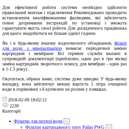
Для ефективної роботи системи необхідно здійснити
правильний монтаж і підключення Рекомендовано проводити
встановлення кваліфікованими фахівцями, які забезпечать
повне дотримання інструкцій по установці і зможуть
гарантувати якість своєї роботи Для досвідченого працівника
для цього знадобитися не більше однієї години.
Як і в будь-якому іншому водоочисного обладнання,
фільтр
для води з мінералізацією
вимагає періодичної заміни
картриджів і мембрани Всі терміни служби вказані в
супровідній документації (приблизно, один раз в три місяці
заміна картриджів зворотного осмосу, для мембран - один раз
в 1-1.5 року) .
Окупиться, обрана вами, система дуже швидко У будь-якому
випадку, вона забезпечує меншу вартість 1 літра очищеної
води в порівнянні з її купівлею на розлив у пляшках.
2018-02-09 18:02:12
2239
Категорії
Фільтри для питної води
Фільтри картриджного типу Pallas PWG