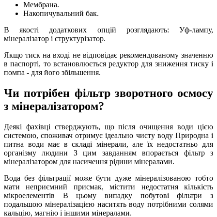
Мембрана.
Накопичувальний бак.
В якості додаткових опцій розглядають: Уф-лампу,
мінералізатор і структурізатор.
Якщо тиск на вході не відповідає рекомендованому значенню
в паспорті, то встановлюється редуктор для зниження тиску і
помпа - для його збільшення.
Чи потрібен фільтр зворотного осмосу
з мінералізатором?
Деякі фахівці стверджують, що після очищення води цією
системою, споживач отримує ідеально чисту воду Природна і
питна води має в складі мінерали, але їх недостатньо для
організму людини З цим завданням впорається фільтр з
мінералізатором для насичення рідини мінералами.
Вода без фільтрації може бути дуже мінералізованою тобто
мати неприємний присмак, містити недостатня кількість
мікроелементів В цьому випадку побутові фільтри з
подальшою мінералізацією наситять воду потрібними солями
кальцію, магнію і іншими мінералами.