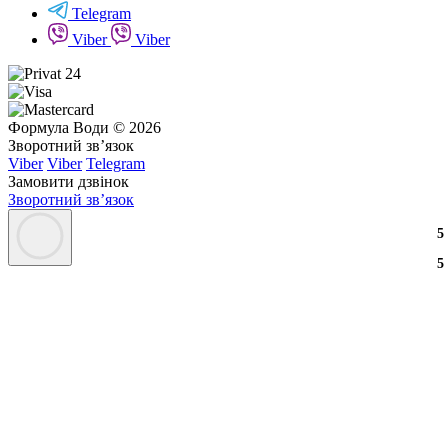
Telegram
Viber
Viber
Формула Води © 2026
Зворотний зв’язок
Viber
Viber
Telegram
Замовити дзвінок
Зворотний зв’язок
3
2
3
5
3
2
3
5