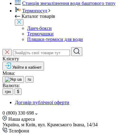
Станція знезалізнення води баштового типу
Термопосуд
Каталог товарів
Ланч-бокси
Термочашки
Пляшки-термоси для води
Клієнту
Увійти в кабінет
Мова:
ua
ru
Валюта:
грн
$
Договір публічної оферти
0 (800) 330 698
Наша адреса
Україна, м Київ, вул. Крамського Івана, 14/34
Телефони