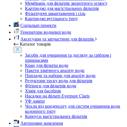
Мембрани для фільтрів зворотного осмосу
Картриджі для магістральних фільтрів
Фільтруючі завантаження і сіль
Картриджі вугільного типу
Соціальні проекти
Генератори водневої води
Аксесуари та запчастини для фільтрів
Каталог товарів
Засоби для очищення та догляду за сріблом і
прикрасами
Кран для фільтра води
Пакети хімічного аналізу води
Прилади та набори для аналізу води
Редуктори тиску води для фільтрів
Фітинги для фільтрів води
Хімія для басейнів
Насадки на фільтр Everpure Claris
УФ лампи
Чохли від конденсату для систем очищення води
колонного типу
Корпуси магістральних фільтрів
Автономне живлення