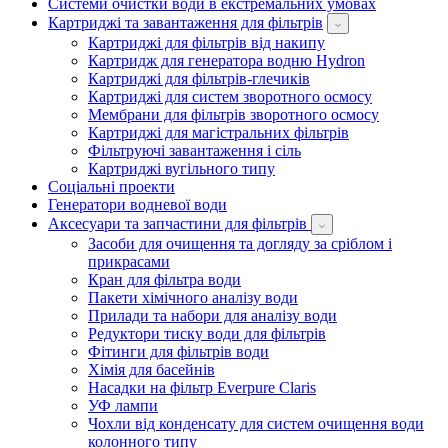
Системи очистки води в екстремальних умовах
Картриджі та завантаження для фільтрів
Картриджі для фільтрів від накипу
Картридж для генератора водню Hydron
Картриджі для фільтрів-глечиків
Картриджі для систем зворотного осмосу
Мембрани для фільтрів зворотного осмосу
Картриджі для магістральних фільтрів
Фільтруючі завантаження і сіль
Картриджі вугільного типу
Соціальні проекти
Генератори водневої води
Аксесуари та запчастини для фільтрів
Засоби для очищення та догляду за сріблом і
прикрасами
Кран для фільтра води
Пакети хімічного аналізу води
Прилади та набори для аналізу води
Редуктори тиску води для фільтрів
Фітинги для фільтрів води
Хімія для басейнів
Насадки на фільтр Everpure Claris
УФ лампи
Чохли від конденсату для систем очищення води
колонного типу