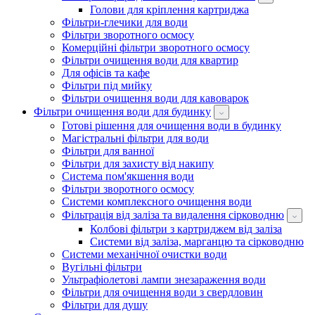
Голови для кріплення картриджа
Фільтри-глечики для води
Фільтри зворотного осмосу
Комерційні фільтри зворотного осмосу
Фільтри очищення води для квартир
Для офісів та кафе
Фільтри під мийку
Фільтри очищення води для кавоварок
Фільтри очищення води для будинку
Готові рішення для очищення води в будинку
Магістральні фільтри для води
Фільтри для ванної
Фільтри для захисту від накипу
Система пом'якшення води
Фільтри зворотного осмосу
Системи комплексного очищення води
Фільтрація від заліза та видалення сірководню
Колбові фільтри з картриджем від заліза
Системи від заліза, марганцю та сірководню
Системи механічної очистки води
Вугільні фільтри
Ультрафіолетові лампи знезараження води
Фільтри для очищення води з свердловин
Фільтри для душу