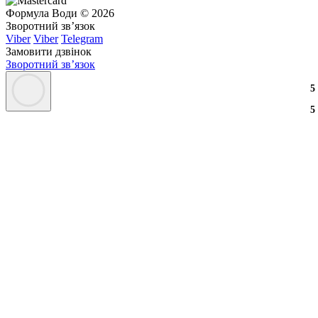
Формула Води © 2026
Зворотний зв’язок
Viber
Viber
Telegram
Замовити дзвінок
Зворотний зв’язок
3
2
3
5
3
2
3
5