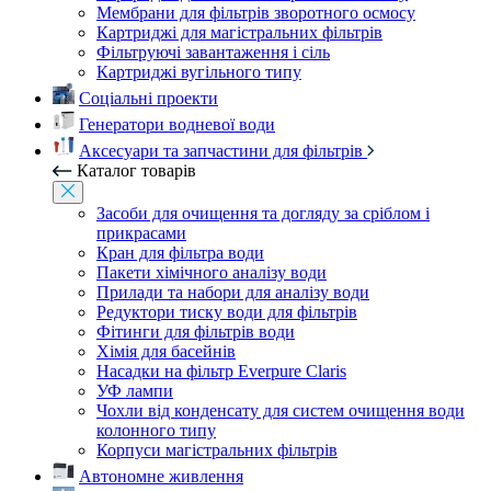
Мембрани для фільтрів зворотного осмосу
Картриджі для магістральних фільтрів
Фільтруючі завантаження і сіль
Картриджі вугільного типу
Соціальні проекти
Генератори водневої води
Аксесуари та запчастини для фільтрів
Каталог товарів
Засоби для очищення та догляду за сріблом і
прикрасами
Кран для фільтра води
Пакети хімічного аналізу води
Прилади та набори для аналізу води
Редуктори тиску води для фільтрів
Фітинги для фільтрів води
Хімія для басейнів
Насадки на фільтр Everpure Claris
УФ лампи
Чохли від конденсату для систем очищення води
колонного типу
Корпуси магістральних фільтрів
Автономне живлення