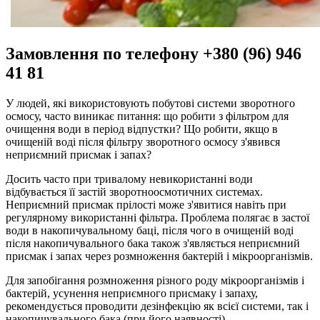
Замовлення по телефону +380 (96) 946
41 81
У людей, які використовують побутові системи зворотного
осмосу, часто виникає питання: що робити з фільтром для
очищення води в період відпустки? Що робити, якщо в
очищеній воді після фільтру зворотного осмосу з'явився
неприємний присмак і запах?
Досить часто при тривалому невикористанні води
відбувається її застій зворотноосмотичних системах.
Неприємний присмак прілості може з'явитися навіть при
регулярному використанні фільтра. Проблема полягає в застої
води в накопичувальному баці, після чого в очищеній воді
після накопичувального бака також з'являється неприємний
присмак і запах через розмноження бактерій і мікроорганізмів.
Для запобігання розмноження різного роду мікроорганізмів і
бактерій, усунення неприємного присмаку і запаху,
рекомендується проводити дезінфекцію як всієї системи, так і
накопичувального бака (при його наявності).