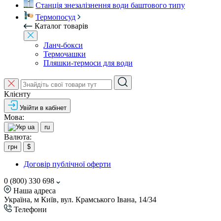
Станція знезалізнення води баштового типу
Термопосуд
Каталог товарів
Ланч-бокси
Термочашки
Пляшки-термоси для води
Клієнту
Увійти в кабінет
Мова:
ua
ru
Валюта:
грн
$
Договір публічної оферти
0 (800) 330 698
Наша адреса
Україна, м Київ, вул. Крамського Івана, 14/34
Телефони