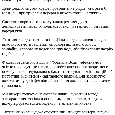
Дезінфекцію систем краще проводити не рідше, ніж раз в 6
місяців, і при тривалій перерві у використанні (3 тижні).
Системи зворотного осмосу також рекомендують
дезінфікувати перед їх початкової експлуатацією і при заміні
картриджів.
Як правило, для знезараження фільтрів для очищення води
використовують таблетки на основі активного хлору,
звичайну хлоровану водопровідну воду або гіпохлорит натрію
(відбілювач).
Фахівці сервісного відділу "Формула Води" ефективно і
якісно проводять дезінфекцію побутових систем зворотного
осмосу і накопичувального бака з застосуванням інноваційної
портативної системи - санітарного валізки. Він забезпечує
автоматичну дезінфекцію обладнання для зворотного осмосу
прямо на місці.
Ми використовуємо найбезпечніший і сучасний метод
знезараження, оскільки основним компонентом, завдяки
якому відбувається дезінфекція, є активний кисень.
Активний кисень дуже ефективний, знищує бактерії, віруси і