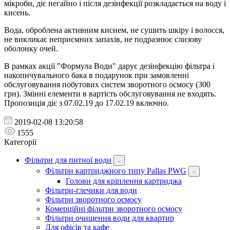
мікроби, діє негайно і після дезінфекції розкладається на воду і
кисень.
Вода, оброблена активним киснем, не сушить шкіру і волосся,
не викликає неприємних запахів, не подразнює слизову
оболонку очей.
В рамках акції "Формула Води" дарує дезінфекцію фільтра і
накопичувального бака в подарунок при замовленні
обслуговування побутових систем зворотного осмосу (300
грн). Змінні елементи в вартість обслуговування не входять.
Пропозиція діє з 07.02.19 до 17.02.19 включно.
2019-02-08 13:20:58
1555
Категорії
Фільтри для питної води
Фільтри картриджного типу Pallas PWG
Голови для кріплення картриджа
Фільтри-глечики для води
Фільтри зворотного осмосу
Комерційні фільтри зворотного осмосу
Фільтри очищення води для квартир
Для офісів та кафе