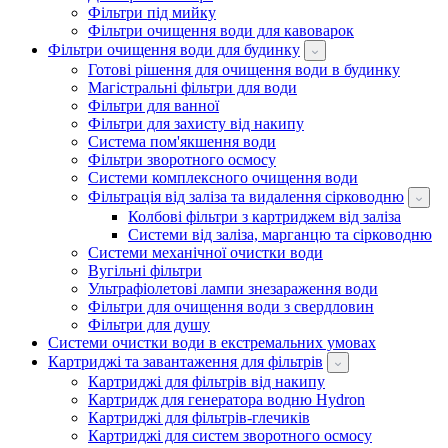
Фільтри під мийку
Фільтри очищення води для кавоварок
Фільтри очищення води для будинку
Готові рішення для очищення води в будинку
Магістральні фільтри для води
Фільтри для ванної
Фільтри для захисту від накипу
Система пом'якшення води
Фільтри зворотного осмосу
Системи комплексного очищення води
Фільтрація від заліза та видалення сірководню
Колбові фільтри з картриджем від заліза
Системи від заліза, марганцю та сірководню
Системи механічної очистки води
Вугільні фільтри
Ультрафіолетові лампи знезараження води
Фільтри для очищення води з свердловин
Фільтри для душу
Системи очистки води в екстремальних умовах
Картриджі та завантаження для фільтрів
Картриджі для фільтрів від накипу
Картридж для генератора водню Hydron
Картриджі для фільтрів-глечиків
Картриджі для систем зворотного осмосу