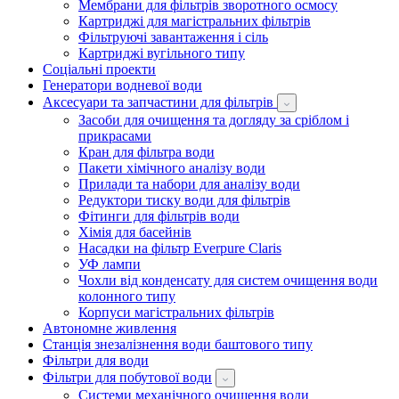
Мембрани для фільтрів зворотного осмосу
Картриджі для магістральних фільтрів
Фільтруючі завантаження і сіль
Картриджі вугільного типу
Соціальні проекти
Генератори водневої води
Аксесуари та запчастини для фільтрів
Засоби для очищення та догляду за сріблом і
прикрасами
Кран для фільтра води
Пакети хімічного аналізу води
Прилади та набори для аналізу води
Редуктори тиску води для фільтрів
Фітинги для фільтрів води
Хімія для басейнів
Насадки на фільтр Everpure Claris
УФ лампи
Чохли від конденсату для систем очищення води
колонного типу
Корпуси магістральних фільтрів
Автономне живлення
Станція знезалізнення води баштового типу
Фільтри для води
Фільтри для побутової води
Системи механічного очищення води