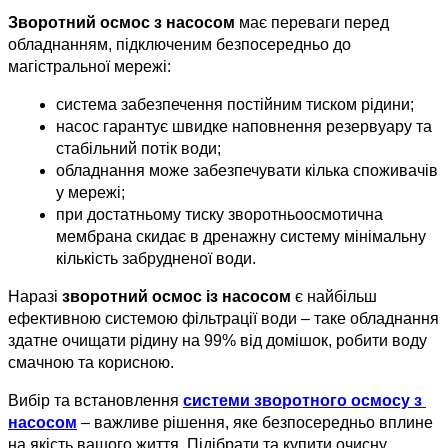
Зворотний осмос з насосом 
має переваги перед 
обладнанням, підключеним безпосередньо до 
магістральної мережі:
система забезпечення постійним тиском рідини;
насос гарантує швидке наповнення резервуару та 
стабільний потік води;
обладнання може забезпечувати кілька споживачів 
у мережі;
при достатньому тиску зворотньоосмотична 
мембрана скидає в дренажну систему мінімальну 
кількість забрудненої води.
Наразі
 зворотний осмос із насосом
 є найбільш 
ефективною системою фільтрації води – таке обладнання 
здатне очищати рідину на 99% від домішок, робити воду 
смачною та корисною.
Вибір та встановлення 
системи зворотного осмосу з 
насосом
 – важливе рішення, яке безпосередньо вплине 
на якість вашого життя. Підібрати та купити очисну 