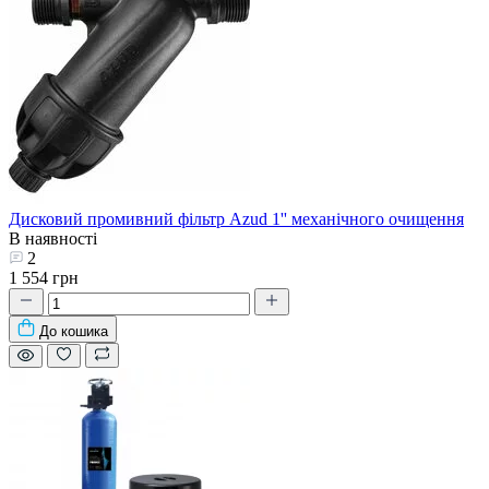
Дисковий промивний фільтр Azud 1'' механічного очищення
В наявності
2
1 554 грн
До кошика