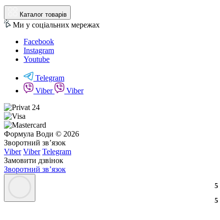
Каталог товарів
Ми у соціальних мережах
Facebook
Instagram
Youtube
Telegram
Viber
Viber
Формула Води © 2026
Зворотний зв’язок
Viber
Viber
Telegram
Замовити дзвінок
Зворотний зв’язок
3
2
3
5
3
2
3
5