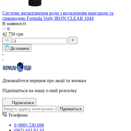
Система знезалізнення води з видаленням марганцю та
сірководню Formula Vody IRON CLEAR 1044
В наявності
6
42 750 грн
До кошика
Дізнавайтеся першим про акції та знижки
Підпишіться на нашу e-mail розсилку
Підписатися
Підпишіться
Телефони
0 (800) 330 698
(067) 443 93 10