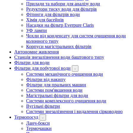
Прилади та набори для аналізу води
Редуктори тиску води для фільтрів
Фітинги для фільтрів води
Хімія для басейнів
Насадки на фільтр Everpure Claris
УФ лампи
Чохли від конденсату для систем очищення води
колонного типу
Корпуси магістральних фільтрів
Автономне живлення
Станція знезалізнення води баштового типу
Фільтри для води
Фільтри для побутової води
Системи механічного очищення води
Фільтри від накипу
Фільтри для пральних машин
Системи пом'якшення води
Магістральні фільтри для води
Системи комплексного очищення води
Вугільні фільтри
Системи знезалізнення і видалення сірководню
Термопосуд
Ланч-бокси
Термочашки