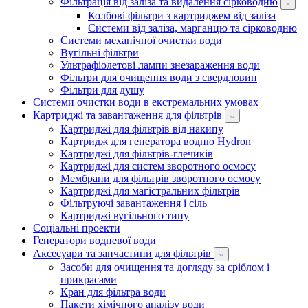
Фільтрація від заліза та видалення сірководню
Колбові фільтри з картриджем від заліза
Системи від заліза, марганцю та сірководню
Системи механічної очистки води
Вугільні фільтри
Ультрафіолетові лампи знезараження води
Фільтри для очищення води з свердловин
Фільтри для душу
Системи очистки води в екстремальних умовах
Картриджі та завантаження для фільтрів
Картриджі для фільтрів від накипу
Картридж для генератора водню Hydron
Картриджі для фільтрів-глечиків
Картриджі для систем зворотного осмосу
Мембрани для фільтрів зворотного осмосу
Картриджі для магістральних фільтрів
Фільтруючі завантаження і сіль
Картриджі вугільного типу
Соціальні проекти
Генератори водневої води
Аксесуари та запчастини для фільтрів
Засоби для очищення та догляду за сріблом і
прикрасами
Кран для фільтра води
Пакети хімічного аналізу води