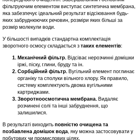
фільтруючим елементом виступає синтетична мембрана, 
яка забезпечує ідеальний результат відсіювання будь-
яких забруднюючих речовин, розміри яких більші за 
розмір молекули води.
У більшості випадків стандартна комплектація 
зворотного осмосу складається з 
таких елементів
:
Механічний фільтр. 
Відсіває нерозчинні домішки 
іржі, піску, глини, бруду та ін.
Сорбційний фільтр.
 Вугільний елемент поглинає 
органіку та сполуки вільного хлору. Як правило, 
систему комплектують двома вугільними 
картриджами.
Зворотноосмотична мембрана. 
Видаляє 
розчинені солі та інші забруднення, що 
залишилися.
В результаті виходить 
повністю очищена та 
позбавлена ​​домішок вода
, яку можна застосовувати у 
побутових чи промислових цілях.