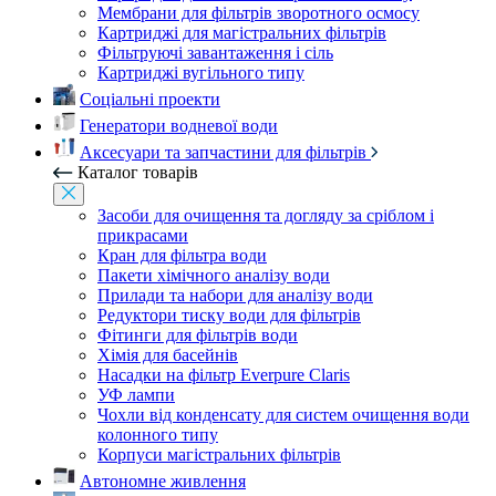
Мембрани для фільтрів зворотного осмосу
Картриджі для магістральних фільтрів
Фільтруючі завантаження і сіль
Картриджі вугільного типу
Соціальні проекти
Генератори водневої води
Аксесуари та запчастини для фільтрів
Каталог товарів
Засоби для очищення та догляду за сріблом і
прикрасами
Кран для фільтра води
Пакети хімічного аналізу води
Прилади та набори для аналізу води
Редуктори тиску води для фільтрів
Фітинги для фільтрів води
Хімія для басейнів
Насадки на фільтр Everpure Claris
УФ лампи
Чохли від конденсату для систем очищення води
колонного типу
Корпуси магістральних фільтрів
Автономне живлення