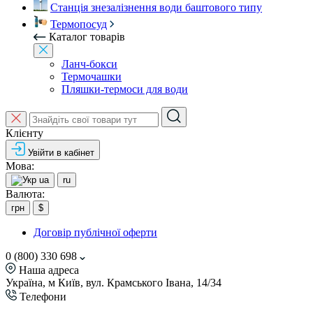
Станція знезалізнення води баштового типу
Термопосуд
Каталог товарів
Ланч-бокси
Термочашки
Пляшки-термоси для води
Клієнту
Увійти в кабінет
Мова:
ua
ru
Валюта:
грн
$
Договір публічної оферти
0 (800) 330 698
Наша адреса
Україна, м Київ, вул. Крамського Івана, 14/34
Телефони