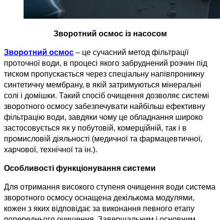
Зворотний осмос із насосом
Зворотний осмос
 – це сучасний метод фільтрації 
проточної води, в процесі якого забруднений розчин під 
тиском пропускається через спеціальну напівпроникну 
синтетичну мембрану, в якій затримуються мінеральні 
солі і домішки. Такий спосіб очищення дозволяє системі 
зворотного осмосу забезпечувати найбільш ефективну 
фільтрацію води, завдяки чому це обладнання широко 
застосовується як у побутовій, комерційній, так і в 
промисловій діяльності (медичної та фармацевтичної, 
харчової, технічної та ін.).
Особливості функціонування системи
Для отримання високого ступеня очищення води система 
зворотного осмосу оснащена декількома модулями, 
кожен з яких відповідає за виконання певного етапу 
попереднього очищення. Завершальним і основним 