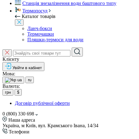
Станція знезалізнення води баштового типу
Термопосуд
Каталог товарів
Ланч-бокси
Термочашки
Пляшки-термоси для води
Клієнту
Увійти в кабінет
Мова:
ua
ru
Валюта:
грн
$
Договір публічної оферти
0 (800) 330 698
Наша адреса
Україна, м Київ, вул. Крамського Івана, 14/34
Телефони