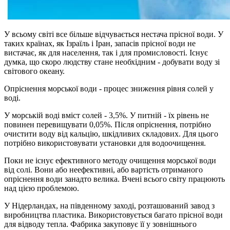
У всьому світі все більше відчувається нестача прісної води. У
таких країнах, як Ізраїль і Іран, запасів прісної води не
вистачає, як для населення, так і для промисловості. Існує
думка, що скоро людству стане необхідним - добувати воду зі
світового океану.
Опріснення морської води - процес зниження рівня солей у
воді.
У морській воді вміст солей - 3,5%. У питній - їх рівень не
повинен перевищувати 0,05%. Після опріснення, потрібно
очистити воду від кальцію, шкідливих складових. Для цього
потрібно використовувати установки для водоочищення.
Поки не існує ефективного методу очищення морської води
від солі. Вони або неефективні, або вартість отриманого
опріснення води занадто велика. Вчені всього світу працюють
над цією проблемою.
У Нідерландах, на південному заході, розташований завод з
виробництва пластика. Використовується багато прісної води
для відводу тепла. Фабрика закуповує її у зовнішнього