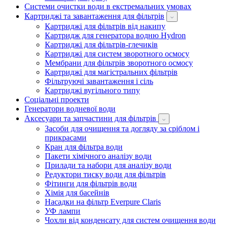
Системи очистки води в екстремальних умовах
Картриджі та завантаження для фільтрів
Картриджі для фільтрів від накипу
Картридж для генератора водню Hydron
Картриджі для фільтрів-глечиків
Картриджі для систем зворотного осмосу
Мембрани для фільтрів зворотного осмосу
Картриджі для магістральних фільтрів
Фільтруючі завантаження і сіль
Картриджі вугільного типу
Соціальні проекти
Генератори водневої води
Аксесуари та запчастини для фільтрів
Засоби для очищення та догляду за сріблом і
прикрасами
Кран для фільтра води
Пакети хімічного аналізу води
Прилади та набори для аналізу води
Редуктори тиску води для фільтрів
Фітинги для фільтрів води
Хімія для басейнів
Насадки на фільтр Everpure Claris
УФ лампи
Чохли від конденсату для систем очищення води