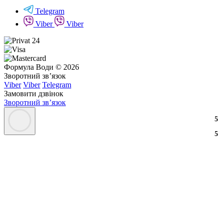
Telegram
Viber
Viber
Формула Води © 2026
Зворотний зв’язок
Viber
Viber
Telegram
Замовити дзвінок
Зворотний зв’язок
3
2
3
5
3
2
3
5