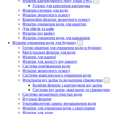
Фільтри картриджного типу Pallas PWG
Голови для кріплення картриджа
Фільтри-глечики для води
Фільтри зворотного осмосу
Комерційні фільтри зворотного осмосу
Фільтри очищення води для квартир
Для офісів та кафе
Фільтри під мийку
Фільтри очищення води для кавоварок
Фільтри очищення води для будинку
Готові рішення для очищення води в будинку
Магістральні фільтри для води
Фільтри для ванної
Фільтри для захисту від накипу
Система пом'якшення води
Фільтри зворотного осмосу
Системи комплексного очищення води
Фільтрація від заліза та видалення сірководню
Колбові фільтри з картриджем від заліза
Системи від заліза, марганцю та сірководню
Системи механічної очистки води
Вугільні фільтри
Ультрафіолетові лампи знезараження води
Фільтри для очищення води з свердловин
Фільтри для душу