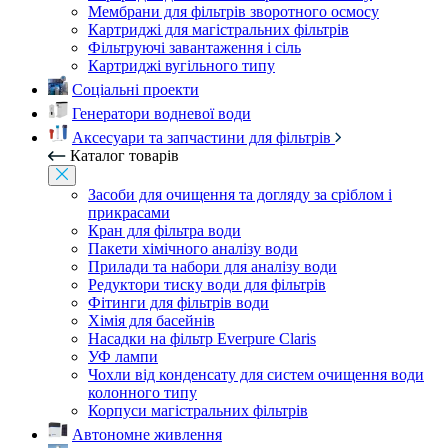
Мембрани для фільтрів зворотного осмосу
Картриджі для магістральних фільтрів
Фільтруючі завантаження і сіль
Картриджі вугільного типу
Соціальні проекти
Генератори водневої води
Аксесуари та запчастини для фільтрів
Каталог товарів
Засоби для очищення та догляду за сріблом і
прикрасами
Кран для фільтра води
Пакети хімічного аналізу води
Прилади та набори для аналізу води
Редуктори тиску води для фільтрів
Фітинги для фільтрів води
Хімія для басейнів
Насадки на фільтр Everpure Claris
УФ лампи
Чохли від конденсату для систем очищення води
колонного типу
Корпуси магістральних фільтрів
Автономне живлення