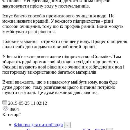
технології є енергоощадними, до того ж нема потреби
закуповувати прісну воду у постачальників.
Існує багато способів промислового очищення води. Не
можна назвати кращий. У кожного підприємства - різні
способи очищення, тому що їх профіль різний. Вони можуть
комбінувати різні рішення.
Головне завдання - отримати очищену воду. Процес очищення
води необхідно додавати в виробничий процес.
У Бельгії є експериментальне підприємство «Сольвік». Там
збирають рідкі промислові відходи з сусідніх підприємств.
Фахівці шукають нові рішення з очищення забруднених вод і
повторному використанню багатьох матеріалів.
Вчені вважають, що в недалекому майбутньому, вода буде
дуже дорогою, тому розв'язання цього питання потрібно
шукати сьогодні. Це дуже важливо для людства.
2015-05-25 11:02:12
8904
Категорії
Фільтри для питної води