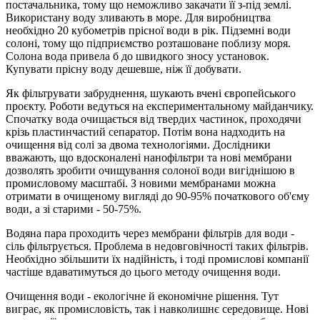
постачальника, тому що неможливо закачати її з-під землі.
Використану воду зливають в море. Для виробництва
необхідно 20 кубометрів прісної води в рік. Підземні води
солоні, тому що підприємство розташоване поблизу моря.
Солона вода привела б до швидкого зносу установок.
Купувати прісну воду дешевше, ніж її добувати.
Як фільтрувати забруднення, шукають вчені європейського
проєкту. Роботи ведуться на експериментальному майданчику.
Спочатку вода очищається від твердих частинок, проходячи
крізь пластинчастий сепаратор. Потім вона надходить на
очищення від солі за двома технологіями. Дослідники
вважають, що вдосконалені нанофільтри та нові мембрани
дозволять зробити очищування солоної води вигіднішою в
промисловому масштабі. З новими мембранами можна
отримати в очищеному вигляді до 90-95% початкового об'єму
води, а зі старими - 50-75%.
Водяна пара проходить через мембрани фільтрів для води -
сіль фільтрується. Проблема в недовговічності таких фільтрів.
Необхідно збільшити їх надійність, і тоді промислові компанії
частіше вдаватимуться до цього методу очищення води.
Очищення води - екологічне й економічне рішення. Тут
виграє, як промисловість, так і навколишнє середовище. Нові