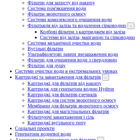
Фільтри для захисту від накипу
Система пом'якшення води
Фільтри зворотного осмосу
Системи комплексного очищення води
Фільтрація від заліза та видалення сірководню
Колбові фільтри з картриджем від заліза
Системи від заліза, марганцю та сірководню
Системи механічної очистки води
Вугільні фільтри
Ультрафіолетові лампи знезараження води
Фільтри для очищення води з свердловин
Фільтри для душу
Системи очистки води в екстремальних умовах
Картриджі та завантаження для фільтрів
Картриджі для фільтрів від накипу
Картридж для генератора водню Hydron
Картриджі для фільтрів-глечиків
Картриджі для систем зворотного осмосу
Мембрани для фільтрів зворотного осмосу
Картриджі для магістральних фільтрів
Фільтруючі завантаження і сіль
Картриджі вугільного типу
Соціальні проекти
Генератори водневої води
Аксесуари та запчастини для фільтрів