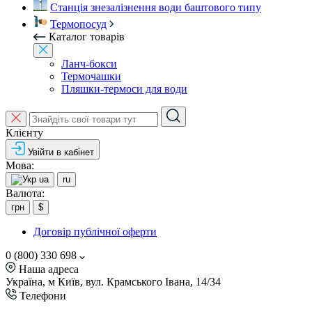
Станція знезалізнення води баштового типу
Термопосуд
Каталог товарів
Ланч-бокси
Термочашки
Пляшки-термоси для води
Клієнту
Увійти в кабінет
Мова:
ua
ru
Валюта:
грн
$
Договір публічної оферти
0 (800) 330 698
Наша адреса
Україна, м Київ, вул. Крамського Івана, 14/34
Телефони