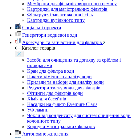
Мембрани для фільтрів зворотного осмосу
Картриджі для магістральних фільтрів
Фільтруючі завантаження і сіль
Картриджі вугільного типу
Соціальні проекти
Генератори водневої води
Аксесуари та запчастини для фільтрів
Каталог товарів
Засоби для очищення та догляду за сріблом і
прикрасами
Кран для фільтра води
Пакети хімічного аналізу води
Прилади та набори для аналізу води
Редуктори тиску води для фільтрів
Фітинги для фільтрів води
Хімія для басейнів
Насадки на фільтр Everpure Claris
УФ лампи
Чохли від конденсату для систем очищення води
колонного типу
Корпуси магістральних фільтрів
Автономне живлення