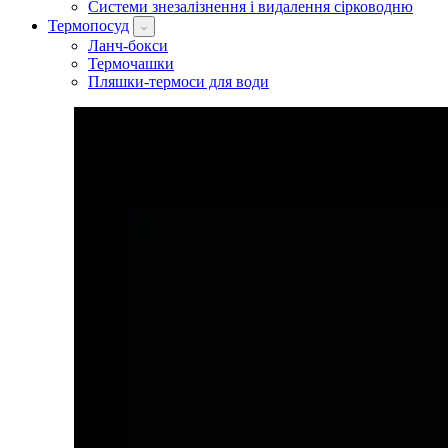
Системи знезалізнення і видалення сірководню
Термопосуд
Ланч-бокси
Термочашки
Пляшки-термоси для води