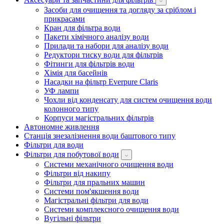
Засоби для очищення та догляду за сріблом і
прикрасами
Кран для фільтра води
Пакети хімічного аналізу води
Прилади та набори для аналізу води
Редуктори тиску води для фільтрів
Фітинги для фільтрів води
Хімія для басейнів
Насадки на фільтр Everpure Claris
УФ лампи
Чохли від конденсату для систем очищення води
колонного типу
Корпуси магістральних фільтрів
Автономне живлення
Станція знезалізнення води баштового типу
Фільтри для води
Фільтри для побутової води
Системи механічного очищення води
Фільтри від накипу
Фільтри для пральних машин
Системи пом'якшення води
Магістральні фільтри для води
Системи комплексного очищення води
Вугільні фільтри