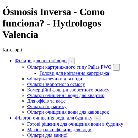
Ósmosis Inversa - Como
funciona? - Hydrologos
Valencia
Категорії
Фільтри для питної води
Фільтри картриджного типу Pallas PWG
Голови для кріплення картриджа
Фільтри-глечики для води
Фільтри зворотного осмосу
Комерційні фільтри зворотного осмосу
Фільтри очищення води для квартир
Для офісів та кафе
Фільтри під мийку
Фільтри очищення води для кавоварок
Фільтри очищення води для будинку
Готові рішення для очищення води в будинку
Магістральні фільтри для води
Фільтри для ванної