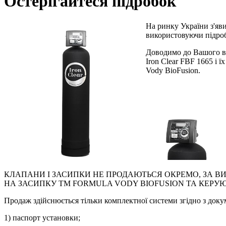
Остерігайтеся підробок
На ринку України з'яв
використовуючи підроб
Доводимо до Вашого від
Iron Clear FBF 1665 і 
Vody BioFusion.
КЛАПАНИ І ЗАСИПКИ НЕ ПРОДАЮТЬСЯ ОКРЕМО, ЗА В
НА ЗАСИПКУ ТМ FORMULA VODY BIOFUSION ТА КЕРУЮЧ
Продаж здійснюється тільки комплектної системи згідно з доку
1) паспорт установки;