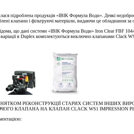
илася підроблена продукція «ІВІК Формула Води». Деякі недоброс
лені клапани і фільтруючі матеріали, видаючи це обладнання за 
ома, що дані системи «ІВІК Формула Води» Iron Clear FBF 1044, I
їх варіації в Duplex комплектуються виключно клапанами Clack WS
ИНЯТКОМ РЕКОНСТРУКЦІЇ СТАРИХ СИСТЕМ ІНШИХ ВИРО
ОГО КЛАПАНА НА КЛАПАН CLACK WS1 IMPRESSION PLUS
ментацією: