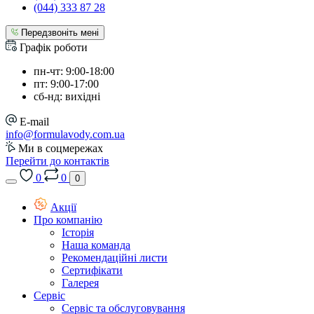
(044) 333 87 28
Передзвоніть мені
Графік роботи
пн-чт: 9:00-18:00
пт: 9:00-17:00
сб-нд: вихідні
E-mail
info@formulavody.com.ua
Ми в соцмережах
Перейти до контактів
0
0
0
Акції
Про компанію
Історія
Наша команда
Рекомендаційні листи
Сертифікати
Галерея
Сервіс
Сервіс та обслуговування