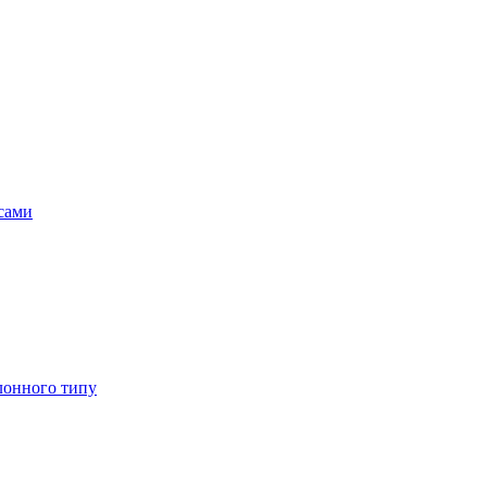
асами
лонного типу