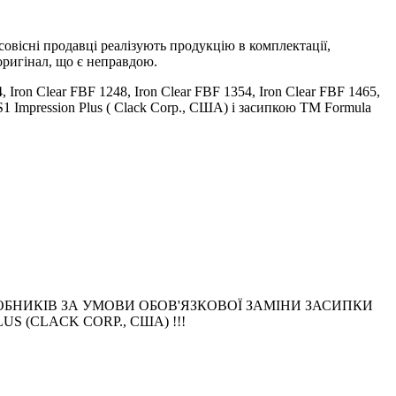
овісні продавці реалізують продукцію в комплектації,
оригінал, що є неправдою.
ron Clear FBF 1248, Iron Clear FBF 1354, Iron Clear FBF 1465,
1 Impression Plus ( Clack Corp., США) і засипкою ТМ Formula
БНИКІВ ЗА УМОВИ ОБОВ'ЯЗКОВОЇ ЗАМІНИ ЗАСИПКИ
 (CLACK CORP., США) !!!