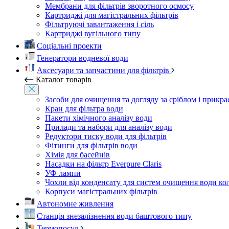
Мембрани для фільтрів зворотного осмосу
Картриджі для магістральних фільтрів
Фільтруючі завантаження і сіль
Картриджі вугільного типу
Соціальні проекти
Генератори водневої води
Аксесуари та запчастини для фільтрів
Каталог товарів
Засоби для очищення та догляду за сріблом і прикр
Кран для фільтра води
Пакети хімічного аналізу води
Прилади та набори для аналізу води
Редуктори тиску води для фільтрів
Фітинги для фільтрів води
Хімія для басейнів
Насадки на фільтр Everpure Claris
УФ лампи
Чохли від конденсату для систем очищення води ко
Корпуси магістральних фільтрів
Автономне живлення
Станція знезалізнення води баштового типу
Термопосуд