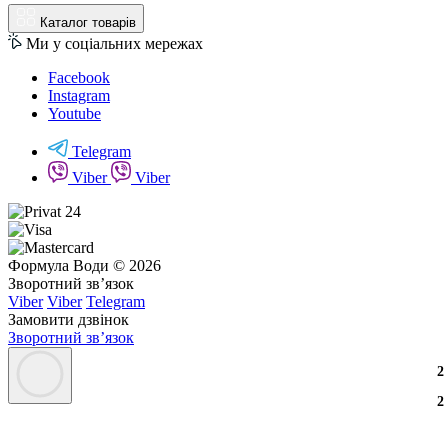
Каталог товарів
Ми у соціальних мережах
Facebook
Instagram
Youtube
Telegram
Viber
Viber
Формула Води © 2026
Зворотний зв’язок
Viber
Viber
Telegram
Замовити дзвінок
Зворотний зв’язок
3
2
3
5
2
2
2
2
2
3
2
3
5
2
2
2
2
2