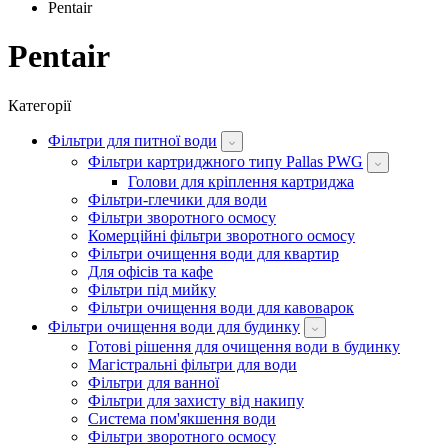
Pentair
Pentair
Категорії
Фільтри для питної води
Фільтри картриджного типу Pallas PWG
Голови для кріплення картриджа
Фільтри-глечики для води
Фільтри зворотного осмосу
Комерційні фільтри зворотного осмосу
Фільтри очищення води для квартир
Для офісів та кафе
Фільтри під мийку
Фільтри очищення води для кавоварок
Фільтри очищення води для будинку
Готові рішення для очищення води в будинку
Магістральні фільтри для води
Фільтри для ванної
Фільтри для захисту від накипу
Система пом'якшення води
Фільтри зворотного осмосу