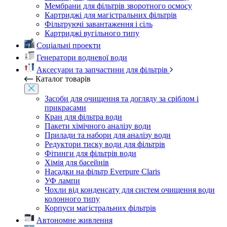
Мембрани для фільтрів зворотного осмосу
Картриджі для магістральних фільтрів
Фільтруючі завантаження і сіль
Картриджі вугільного типу
Соціальні проекти
Генератори водневої води
Аксесуари та запчастини для фільтрів
Каталог товарів
Засоби для очищення та догляду за сріблом і
прикрасами
Кран для фільтра води
Пакети хімічного аналізу води
Прилади та набори для аналізу води
Редуктори тиску води для фільтрів
Фітинги для фільтрів води
Хімія для басейнів
Насадки на фільтр Everpure Claris
УФ лампи
Чохли від конденсату для систем очищення води
колонного типу
Корпуси магістральних фільтрів
Автономне живлення