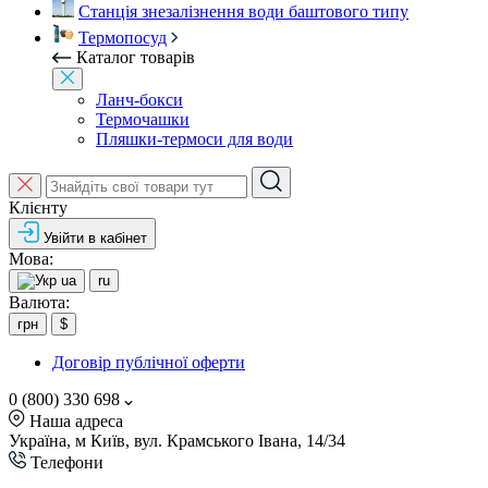
Станція знезалізнення води баштового типу
Термопосуд
Каталог товарів
Ланч-бокси
Термочашки
Пляшки-термоси для води
Клієнту
Увійти в кабінет
Мова:
ua
ru
Валюта:
грн
$
Договір публічної оферти
0 (800) 330 698
Наша адреса
Україна, м Київ, вул. Крамського Івана, 14/34
Телефони