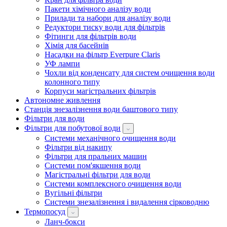
Пакети хімічного аналізу води
Прилади та набори для аналізу води
Редуктори тиску води для фільтрів
Фітинги для фільтрів води
Хімія для басейнів
Насадки на фільтр Everpure Claris
УФ лампи
Чохли від конденсату для систем очищення води
колонного типу
Корпуси магістральних фільтрів
Автономне живлення
Станція знезалізнення води баштового типу
Фільтри для води
Фільтри для побутової води
Системи механічного очищення води
Фільтри від накипу
Фільтри для пральних машин
Системи пом'якшення води
Магістральні фільтри для води
Системи комплексного очищення води
Вугільні фільтри
Системи знезалізнення і видалення сірководню
Термопосуд
Ланч-бокси