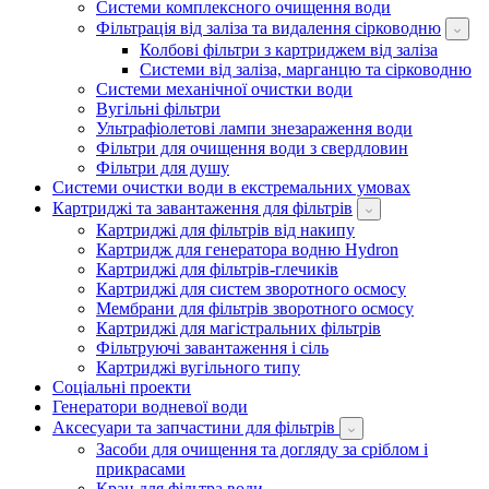
Системи комплексного очищення води
Фільтрація від заліза та видалення сірководню
Колбові фільтри з картриджем від заліза
Системи від заліза, марганцю та сірководню
Системи механічної очистки води
Вугільні фільтри
Ультрафіолетові лампи знезараження води
Фільтри для очищення води з свердловин
Фільтри для душу
Системи очистки води в екстремальних умовах
Картриджі та завантаження для фільтрів
Картриджі для фільтрів від накипу
Картридж для генератора водню Hydron
Картриджі для фільтрів-глечиків
Картриджі для систем зворотного осмосу
Мембрани для фільтрів зворотного осмосу
Картриджі для магістральних фільтрів
Фільтруючі завантаження і сіль
Картриджі вугільного типу
Соціальні проекти
Генератори водневої води
Аксесуари та запчастини для фільтрів
Засоби для очищення та догляду за сріблом і
прикрасами
Кран для фільтра води