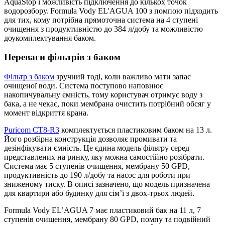
AquaStop і можливість підключення до кількох точок
водорозбору. Formula Vody EL'AGUA 100 з помпою підходить
для тих, кому потрібна прямоточна система на 4 ступені
очищення з продуктивністю до 384 л/добу та можливістю
доукомплектування баком.
Переваги фільтрів з баком
Фільтр з баком
зручний тоді, коли важливо мати запас
очищеної води. Система поступово наповнює
накопичувальну ємність, тому користувач отримує воду з
бака, а не чекає, поки мембрана очистить потрібний обсяг у
момент відкриття крана.
Puricom CT8-R3
комплектується пластиковим баком на 13 л.
Його розбірна конструкція дозволяє промивати та
дезінфікувати ємність. Це єдина модель фільтру серед
представлених на ринку, яку можна самостійно розібрати.
Система має 5 ступенів очищення, мембрану 50 GPD,
продуктивність до 190 л/добу та насос для роботи при
зниженому тиску. В описі зазначено, що модель призначена
для квартири або будинку для сім’ї з двох-трьох людей.
Formula Vody EL’AGUA 7 має пластиковий бак на 11 л, 7
ступенів очищення, мембрану 80 GPD, помпу та подвійний