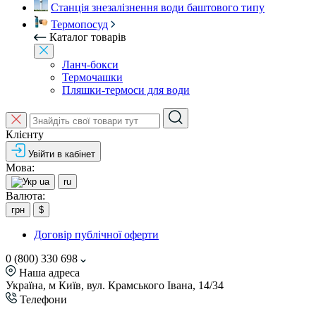
Станція знезалізнення води баштового типу
Термопосуд
Каталог товарів
Ланч-бокси
Термочашки
Пляшки-термоси для води
Клієнту
Увійти в кабінет
Мова:
ua
ru
Валюта:
грн
$
Договір публічної оферти
0 (800) 330 698
Наша адреса
Україна, м Київ, вул. Крамського Івана, 14/34
Телефони