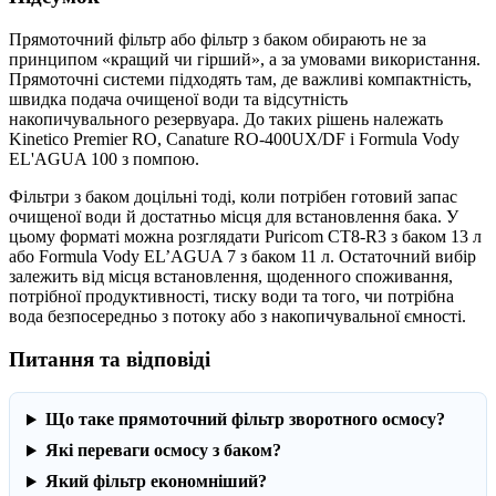
Прямоточний фільтр або фільтр з баком обирають не за
принципом «кращий чи гірший», а за умовами використання.
Прямоточні системи підходять там, де важливі компактність,
швидка подача очищеної води та відсутність
накопичувального резервуара. До таких рішень належать
Kinetico Premier RO, Canature RO-400UX/DF і Formula Vody
EL'AGUA 100 з помпою.
Фільтри з баком доцільні тоді, коли потрібен готовий запас
очищеної води й достатньо місця для встановлення бака. У
цьому форматі можна розглядати Puricom CT8-R3 з баком 13 л
або Formula Vody EL’AGUA 7 з баком 11 л. Остаточний вибір
залежить від місця встановлення, щоденного споживання,
потрібної продуктивності, тиску води та того, чи потрібна
вода безпосередньо з потоку або з накопичувальної ємності.
Питання та відповіді
Що таке прямоточний фільтр зворотного осмосу?
Які переваги осмосу з баком?
Який фільтр економніший?