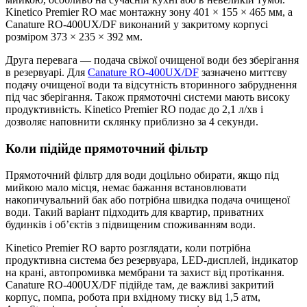
Kinetico Premier RO має монтажну зону 401 × 155 × 465 мм, а
Canature RO-400UX/DF виконаний у закритому корпусі
розміром 373 × 235 × 392 мм.
Друга перевага — подача свіжої очищеної води без зберігання
в резервуарі. Для
Canature RO-400UX/DF
зазначено миттєву
подачу очищеної води та відсутність вторинного забруднення
під час зберігання. Також прямоточні системи мають високу
продуктивність. Kinetico Premier RO подає до 2,1 л/хв і
дозволяє наповнити склянку приблизно за 4 секунди.
Коли підійде прямоточний фільтр
Прямоточний фільтр для води доцільно обирати, якщо під
мийкою мало місця, немає бажання встановлювати
накопичувальний бак або потрібна швидка подача очищеної
води. Такий варіант підходить для квартир, приватних
будинків і об’єктів з підвищеним споживанням води.
Kinetico Premier RO варто розглядати, коли потрібна
продуктивна система без резервуара, LED-дисплей, індикатор
на крані, автопромивка мембрани та захист від протікання.
Canature RO-400UX/DF підійде там, де важливі закритий
корпус, помпа, робота при вхідному тиску від 1,5 атм,