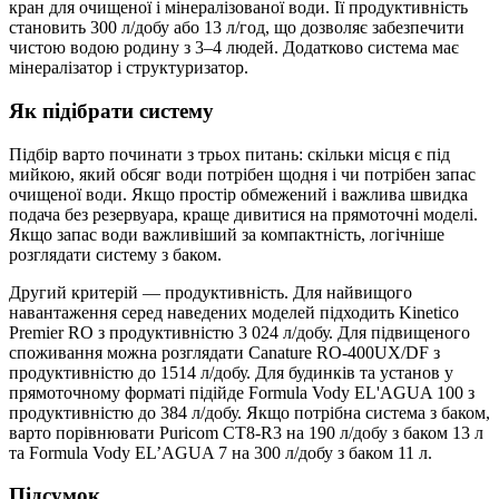
кран для очищеної і мінералізованої води. Її продуктивність
становить 300 л/добу або 13 л/год, що дозволяє забезпечити
чистою водою родину з 3–4 людей. Додатково система має
мінералізатор і структуризатор.
Як підібрати систему
Підбір варто починати з трьох питань: скільки місця є під
мийкою, який обсяг води потрібен щодня і чи потрібен запас
очищеної води. Якщо простір обмежений і важлива швидка
подача без резервуара, краще дивитися на прямоточні моделі.
Якщо запас води важливіший за компактність, логічніше
розглядати систему з баком.
Другий критерій — продуктивність. Для найвищого
навантаження серед наведених моделей підходить Kinetico
Premier RO з продуктивністю 3 024 л/добу. Для підвищеного
споживання можна розглядати Canature RO-400UX/DF з
продуктивністю до 1514 л/добу. Для будинків та установ у
прямоточному форматі підійде Formula Vody EL'AGUA 100 з
продуктивністю до 384 л/добу. Якщо потрібна система з баком,
варто порівнювати Puricom CT8-R3 на 190 л/добу з баком 13 л
та Formula Vody EL’AGUA 7 на 300 л/добу з баком 11 л.
Підсумок