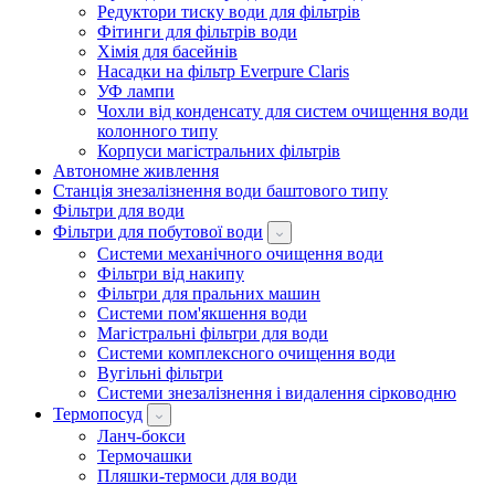
Редуктори тиску води для фільтрів
Фітинги для фільтрів води
Хімія для басейнів
Насадки на фільтр Everpure Claris
УФ лампи
Чохли від конденсату для систем очищення води
колонного типу
Корпуси магістральних фільтрів
Автономне живлення
Станція знезалізнення води баштового типу
Фільтри для води
Фільтри для побутової води
Системи механічного очищення води
Фільтри від накипу
Фільтри для пральних машин
Системи пом'якшення води
Магістральні фільтри для води
Системи комплексного очищення води
Вугільні фільтри
Системи знезалізнення і видалення сірководню
Термопосуд
Ланч-бокси
Термочашки
Пляшки-термоси для води