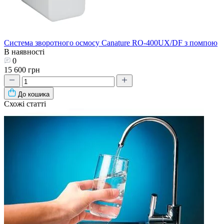
Система зворотного осмосу Canature RO-400UX/DF з помпою
В наявності
0
15 600 грн
До кошика
Схожі статті