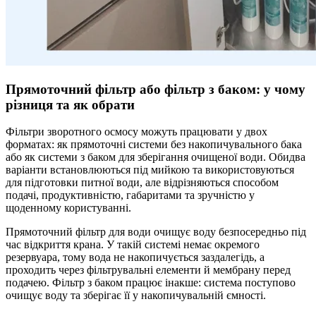
Прямоточний фільтр або фільтр з баком: у чому
різниця та як обрати
Фільтри зворотного осмосу можуть працювати у двох
форматах: як прямоточні системи без накопичувального бака
або як системи з баком для зберігання очищеної води. Обидва
варіанти встановлюються під мийкою та використовуються
для підготовки питної води, але відрізняються способом
подачі, продуктивністю, габаритами та зручністю у
щоденному користуванні.
Прямоточний фільтр для води очищує воду безпосередньо під
час відкриття крана. У такій системі немає окремого
резервуара, тому вода не накопичується заздалегідь, а
проходить через фільтрувальні елементи й мембрану перед
подачею. Фільтр з баком працює інакше: система поступово
очищує воду та зберігає її у накопичувальній ємності.