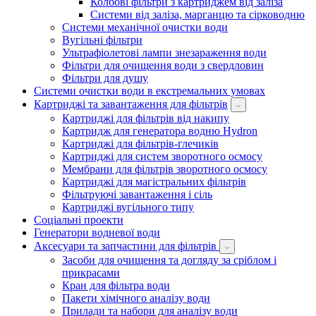
Колбові фільтри з картриджем від заліза
Системи від заліза, марганцю та сірководню
Системи механічної очистки води
Вугільні фільтри
Ультрафіолетові лампи знезараження води
Фільтри для очищення води з свердловин
Фільтри для душу
Системи очистки води в екстремальних умовах
Картриджі та завантаження для фільтрів
Картриджі для фільтрів від накипу
Картридж для генератора водню Hydron
Картриджі для фільтрів-глечиків
Картриджі для систем зворотного осмосу
Мембрани для фільтрів зворотного осмосу
Картриджі для магістральних фільтрів
Фільтруючі завантаження і сіль
Картриджі вугільного типу
Соціальні проекти
Генератори водневої води
Аксесуари та запчастини для фільтрів
Засоби для очищення та догляду за сріблом і
прикрасами
Кран для фільтра води
Пакети хімічного аналізу води
Прилади та набори для аналізу води