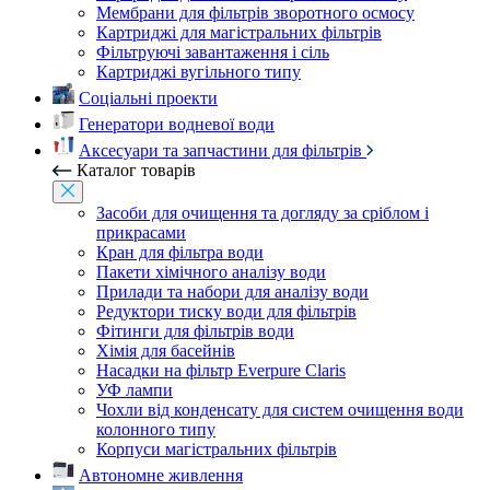
Мембрани для фільтрів зворотного осмосу
Картриджі для магістральних фільтрів
Фільтруючі завантаження і сіль
Картриджі вугільного типу
Соціальні проекти
Генератори водневої води
Аксесуари та запчастини для фільтрів
Каталог товарів
Засоби для очищення та догляду за сріблом і
прикрасами
Кран для фільтра води
Пакети хімічного аналізу води
Прилади та набори для аналізу води
Редуктори тиску води для фільтрів
Фітинги для фільтрів води
Хімія для басейнів
Насадки на фільтр Everpure Claris
УФ лампи
Чохли від конденсату для систем очищення води
колонного типу
Корпуси магістральних фільтрів
Автономне живлення