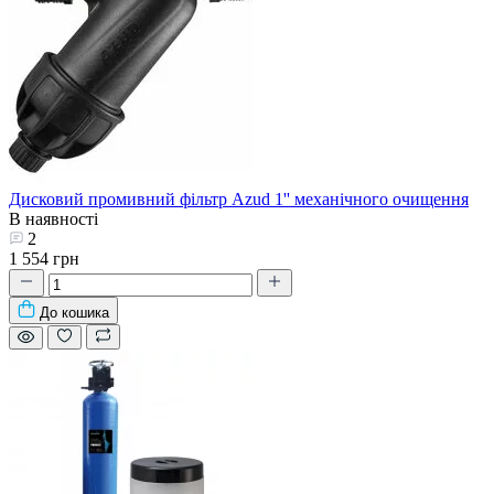
Дисковий промивний фільтр Azud 1'' механічного очищення
В наявності
2
1 554 грн
До кошика