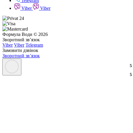
Telegram
Viber
Viber
Формула Води © 2026
Зворотний зв’язок
Viber
Viber
Telegram
Замовити дзвінок
Зворотний зв’язок
3
2
3
5
3
2
3
5