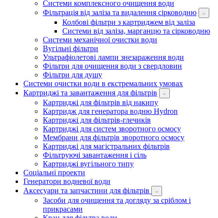
Системи комплексного очищення води
Фільтрація від заліза та видалення сірководню
Колбові фільтри з картриджем від заліза
Системи від заліза, марганцю та сірководню
Системи механічної очистки води
Вугільні фільтри
Ультрафіолетові лампи знезараження води
Фільтри для очищення води з свердловин
Фільтри для душу
Системи очистки води в екстремальних умовах
Картриджі та завантаження для фільтрів
Картриджі для фільтрів від накипу
Картридж для генератора водню Hydron
Картриджі для фільтрів-глечиків
Картриджі для систем зворотного осмосу
Мембрани для фільтрів зворотного осмосу
Картриджі для магістральних фільтрів
Фільтруючі завантаження і сіль
Картриджі вугільного типу
Соціальні проекти
Генератори водневої води
Аксесуари та запчастини для фільтрів
Засоби для очищення та догляду за сріблом і
прикрасами
Кран для фільтра води