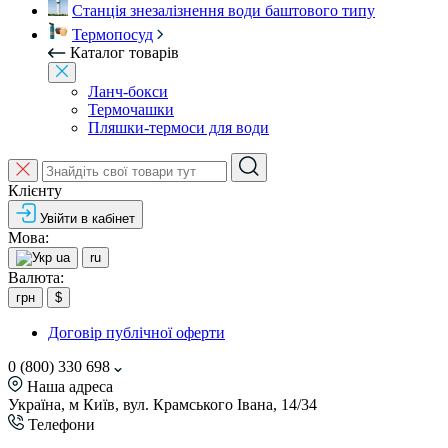
Станція знезалізнення води баштового типу
Термопосуд
Каталог товарів
Ланч-бокси
Термочашки
Пляшки-термоси для води
Клієнту
Увійти в кабінет
Мова:
ua
ru
Валюта:
грн
$
Договір публічної оферти
0 (800) 330 698
Наша адреса
Україна, м Київ, вул. Крамського Івана, 14/34
Телефони