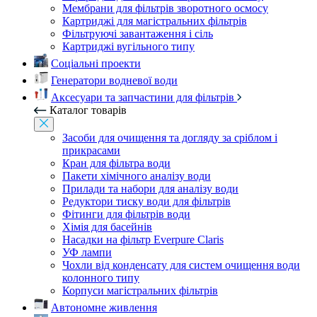
Мембрани для фільтрів зворотного осмосу
Картриджі для магістральних фільтрів
Фільтруючі завантаження і сіль
Картриджі вугільного типу
Соціальні проекти
Генератори водневої води
Аксесуари та запчастини для фільтрів
Каталог товарів
Засоби для очищення та догляду за сріблом і
прикрасами
Кран для фільтра води
Пакети хімічного аналізу води
Прилади та набори для аналізу води
Редуктори тиску води для фільтрів
Фітинги для фільтрів води
Хімія для басейнів
Насадки на фільтр Everpure Claris
УФ лампи
Чохли від конденсату для систем очищення води
колонного типу
Корпуси магістральних фільтрів
Автономне живлення