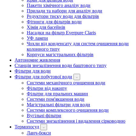
Пакети хімічного аналізу води
Прилади та набори для аналізу води
Редуктори тиску води для фільтрів
Фітинги для фільтрів води
Хімія для басейнів
Насадки на фільтр Everpure Claris
УФ лампи
Чохли від конденсату для систем очищення води
колонного типу
Корпуси магістральних фільтрів
Автономне живлення
Станція знезалізнення води баштового типу
Фільтри для води
Фільтри для побутової води
Системи механічного очищення води
Фільтри від накипу
Фільтри для пральних машин
Системи пом'якшення води
Магістральні фільтри для води
Системи комплексного очищення води
Вугільні фільтри
Системи знезалізнення і видалення сірководню
Термопосуд
Ланч-бокси