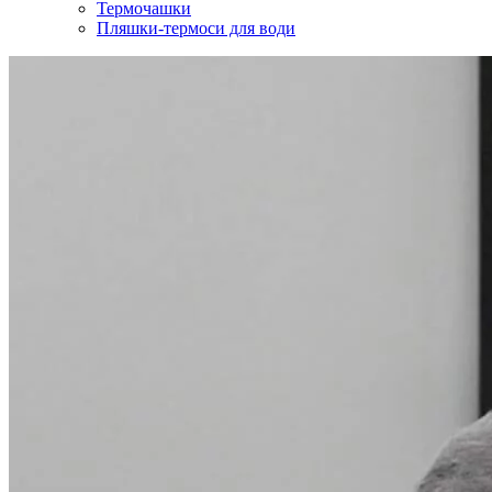
Термочашки
Пляшки-термоси для води