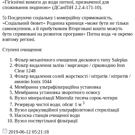
«Гігієнічні вимоги до води питної, призначеної для
споживання людиною» (ДСанПіН 2.2.4-171-10).
5) Поєднуючи соціальну і комерційну спрямованість,
«Соціальний бювет« Родинна криниця »може бути не тільки
самоокупним, а й прибутковим Вторговані кошти можуть
бути спрямовані на розвиток програми« Питна вода »в окремо
взятому регіоні.
Ступені очищення:
Фільтр механічного очищення дискового типу Saleplas
Фільтр видалення заліза / марганцю / сірководню Iron
Clear 1248
Фільтр видалення солей жорсткості / нітратів / нітритів /
амонію Ionix 1044
Мембранна ультрафільтраційна установка
Мембранна установка зворотного осмосу
Вузол мінералізації Mineraliz тисяча сорок-чотири
3
Резервуар чистої води, обсяг 1 м
Вузол циркуляційної ультрафіолетової стерилізації
Насосна станція очищеної води
Вузол поствугільної фільтрації
2019-06-12 05:21:18