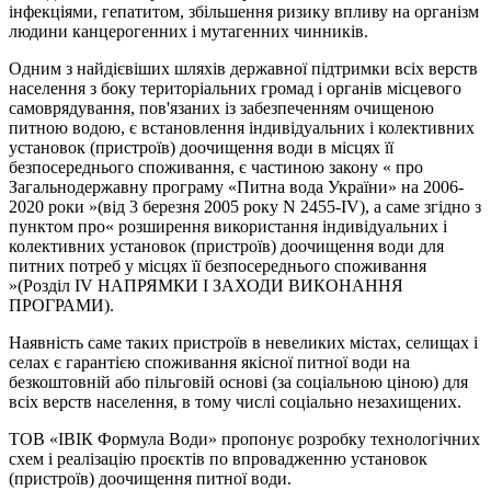
інфекціями, гепатитом, збільшення ризику впливу на організм
людини канцерогенних і мутагенних чинників.
Одним з найдієвіших шляхів державної підтримки всіх верств
населення з боку територіальних громад і органів місцевого
самоврядування, пов'язаних із забезпеченням очищеною
питною водою, є встановлення індивідуальних і колективних
установок (пристроїв) доочищення води в місцях її
безпосереднього споживання, є частиною закону « про
Загальнодержавну програму «Питна вода України» на 2006-
2020 роки »(від 3 березня 2005 року N 2455-IV), а саме згідно з
пунктом про« розширення використання індивідуальних і
колективних установок (пристроїв) доочищення води для
питних потреб у місцях її безпосереднього споживання
»(Розділ IV НАПРЯМКИ І ЗАХОДИ ВИКОНАННЯ
ПРОГРАМИ).
Наявність саме таких пристроїв в невеликих містах, селищах і
селах є гарантією споживання якісної питної води на
безкоштовній або пільговій основі (за соціальною ціною) для
всіх верств населення, в тому числі соціально незахищених.
ТОВ «ІВІК Формула Води» пропонує розробку технологічних
схем і реалізацію проєктів по впровадженню установок
(пристроїв) доочищення питної води.