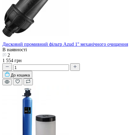
Дисковий промивний фільтр Azud 1'' механічного очищення
В наявності
2
1 554 грн
До кошика