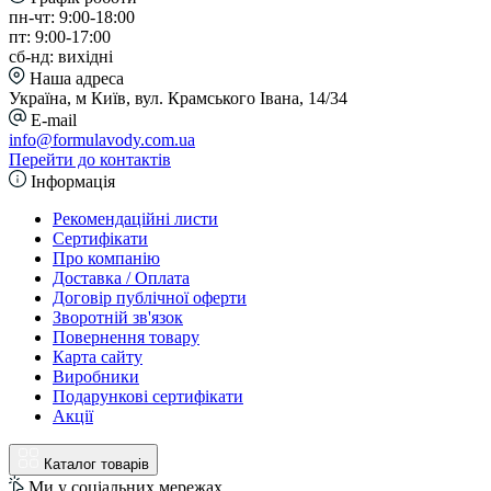
пн-чт: 9:00-18:00
пт: 9:00-17:00
сб-нд: вихідні
Наша адреса
Україна, м Київ, вул. Крамського Івана, 14/34
E-mail
info@formulavody.com.ua
Перейти до контактів
Інформація
Рекомендаційні листи
Сертифікати
Про компанію
Доставка / Оплата
Договір публічної оферти
Зворотній зв'язок
Повернення товару
Карта сайту
Виробники
Подарункові сертифікати
Акції
Каталог товарів
Ми у соціальних мережах