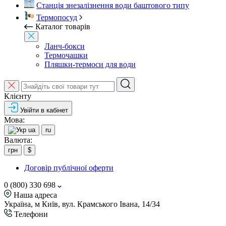
Станція знезалізнення води баштового типу
Термопосуд
Каталог товарів
Ланч-бокси
Термочашки
Пляшки-термоси для води
Клієнту
Увійти в кабінет
Мова:
ua
ru
Валюта:
грн
$
Договір публічної оферти
0 (800) 330 698
Наша адреса
Україна, м Київ, вул. Крамського Івана, 14/34
Телефони