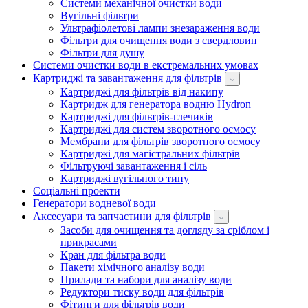
Системи механічної очистки води
Вугільні фільтри
Ультрафіолетові лампи знезараження води
Фільтри для очищення води з свердловин
Фільтри для душу
Системи очистки води в екстремальних умовах
Картриджі та завантаження для фільтрів
Картриджі для фільтрів від накипу
Картридж для генератора водню Hydron
Картриджі для фільтрів-глечиків
Картриджі для систем зворотного осмосу
Мембрани для фільтрів зворотного осмосу
Картриджі для магістральних фільтрів
Фільтруючі завантаження і сіль
Картриджі вугільного типу
Соціальні проекти
Генератори водневої води
Аксесуари та запчастини для фільтрів
Засоби для очищення та догляду за сріблом і
прикрасами
Кран для фільтра води
Пакети хімічного аналізу води
Прилади та набори для аналізу води
Редуктори тиску води для фільтрів
Фітинги для фільтрів води