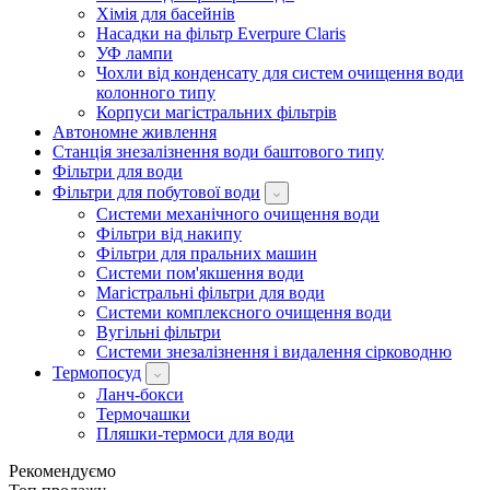
Хімія для басейнів
Насадки на фільтр Everpure Claris
УФ лампи
Чохли від конденсату для систем очищення води
колонного типу
Корпуси магістральних фільтрів
Автономне живлення
Станція знезалізнення води баштового типу
Фільтри для води
Фільтри для побутової води
Системи механічного очищення води
Фільтри від накипу
Фільтри для пральних машин
Системи пом'якшення води
Магістральні фільтри для води
Системи комплексного очищення води
Вугільні фільтри
Системи знезалізнення і видалення сірководню
Термопосуд
Ланч-бокси
Термочашки
Пляшки-термоси для води
Рекомендуємо