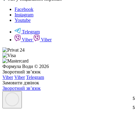
Facebook
Instagram
Youtube
Telegram
Viber
Viber
Формула Води © 2026
Зворотний зв’язок
Viber
Viber
Telegram
Замовити дзвінок
Зворотний зв’язок
3
2
3
5
3
2
3
5