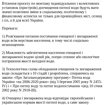
Втілення проєкту по монтажу індивідуальних і колективних
установок (пристроїв) доочищення питної води будуть мати
значні позитивні зміни в соціальному, політичному і
фінансовому аспектах не тільки для провінційних міст, селищ
і сіл, а й для всієї України.
Переваги: ​​
1) Розв'язання питання постачання очищеної і знезараженої
води всім верствам населення, в тому числі соціально
незахищеним.
2) Можливість забезпечення населення очищеної і
знезараженої водою цілий рік, попри сезонне або екологічне
погіршення якості вихідної води.
3) Технологічна схема обладнання очищення та знезараження
води складається з 10 стадій і розроблена, спираючись на
закони «Про Загальнодержавну програму« Питна вода
України »на 2006-2020 роки» (від 3 березня 2005 року N 2455-
IV) і « Про питну воду та питне водопостачання »(від 10 січня
2002 року N 2918-III).
4) Очищена і знезаражена вода відповідає європейським і
українським нормам якості питної води, а саме закону