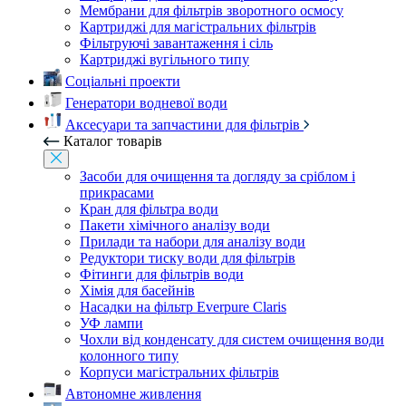
Мембрани для фільтрів зворотного осмосу
Картриджі для магістральних фільтрів
Фільтруючі завантаження і сіль
Картриджі вугільного типу
Соціальні проекти
Генератори водневої води
Аксесуари та запчастини для фільтрів
Каталог товарів
Засоби для очищення та догляду за сріблом і
прикрасами
Кран для фільтра води
Пакети хімічного аналізу води
Прилади та набори для аналізу води
Редуктори тиску води для фільтрів
Фітинги для фільтрів води
Хімія для басейнів
Насадки на фільтр Everpure Claris
УФ лампи
Чохли від конденсату для систем очищення води
колонного типу
Корпуси магістральних фільтрів
Автономне живлення