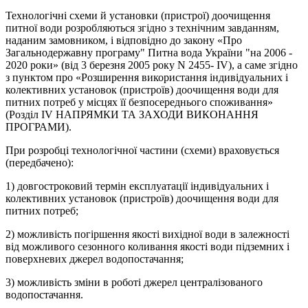
Технологічні схеми й установки (пристрої) доочищення
питної води розробляються згідно з технічним завданням,
наданим замовником, і відповідно до закону «Про
Загальнодержавну програму" Питна вода України "на 2006 -
2020 роки» (від 3 березня 2005 року N 2455- IV), а саме згідно
з пунктом про «Розширення використання індивідуальних і
колективних установок (пристроїв) доочищення води для
питних потреб у місцях її безпосереднього споживання»
(Розділ IV НАПРЯМКИ ТА ЗАХОДИ ВИКОНАННЯ
ПРОГРАМИ).
При розробці технологічної частини (схеми) враховується
(передбачено):
1) довгостроковий термін експлуатації індивідуальних і
колективних установок (пристроїв) доочищення води для
питних потреб;
2) можливість погіршення якості вихідної води в залежності
від можливого сезонного коливання якості води підземних і
поверхневих джерел водопостачання;
3) можливість зміни в роботі джерел централізованого
водопостачання.