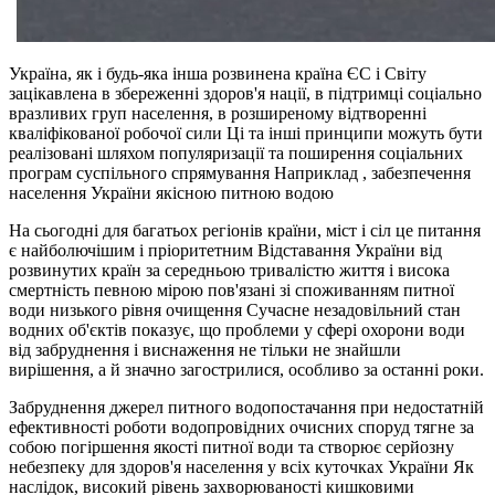
Україна, як і будь-яка інша розвинена країна ЄС і Світу
зацікавлена ​​в збереженні здоров'я нації, в підтримці соціально
вразливих груп населення, в розширеному відтворенні
кваліфікованої робочої сили Ці та інші принципи можуть бути
реалізовані шляхом популяризації та поширення соціальних
програм суспільного спрямування Наприклад , забезпечення
населення України якісною питною водою
На сьогодні для багатьох регіонів країни, міст і сіл це питання
є найболючішим і пріоритетним Відставання України від
розвинутих країн за середньою тривалістю життя і висока
смертність певною мірою пов'язані зі споживанням питної
води низького рівня очищення Сучасне незадовільний стан
водних об'єктів показує, що проблеми у сфері охорони води
від забруднення і виснаження не тільки не знайшли
вирішення, а й значно загострилися, особливо за останні роки.
Забруднення джерел питного водопостачання при недостатній
ефективності роботи водопровідних очисних споруд тягне за
собою погіршення якості питної води та створює серйозну
небезпеку для здоров'я населення у всіх куточках України Як
наслідок, високий рівень захворюваності кишковими