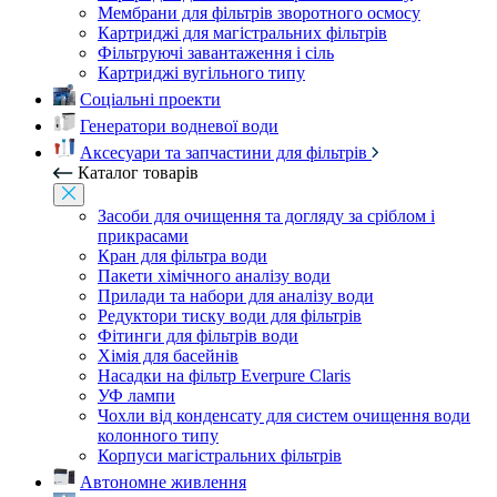
Мембрани для фільтрів зворотного осмосу
Картриджі для магістральних фільтрів
Фільтруючі завантаження і сіль
Картриджі вугільного типу
Соціальні проекти
Генератори водневої води
Аксесуари та запчастини для фільтрів
Каталог товарів
Засоби для очищення та догляду за сріблом і
прикрасами
Кран для фільтра води
Пакети хімічного аналізу води
Прилади та набори для аналізу води
Редуктори тиску води для фільтрів
Фітинги для фільтрів води
Хімія для басейнів
Насадки на фільтр Everpure Claris
УФ лампи
Чохли від конденсату для систем очищення води
колонного типу
Корпуси магістральних фільтрів
Автономне живлення