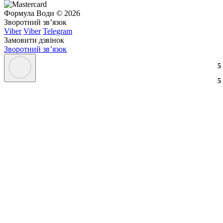
Формула Води © 2026
Зворотний зв’язок
Viber
Viber
Telegram
Замовити дзвінок
Зворотний зв’язок
3
2
3
5
3
2
3
5