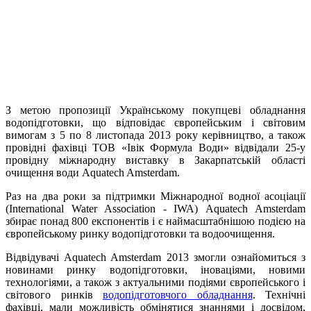
З метою пропозиції Українському покупцеві обладнання
водопідготовки, що відповідає європейським і світовим
вимогам з 5 по 8 листопада 2013 року керівництво, а також
провідні фахівці ТОВ «Івік Формула Води» відвідали 25-у
провідну міжнародну виставку в Закарпатській області
очищення води Aquatech Amsterdam.
Раз на два роки за підтримки Міжнародної водної асоціації
(International Water Association - IWA) Aquatech Amsterdam
збирає понад 800 експонентів і є наймасштабнішою подією на
європейському ринку водопідготовки та водоочищення.
Відвідувачі Aquatech Amsterdam 2013 змогли ознайомиться з
новинами ринку водопідготовки, іноваціями, новими
технологіями, а також з актуальними подіями європейського і
світового ринків
водопідготовчого обладнання
. Технічні
фахівці, мали можливість обмінятися знаннями і досвідом,