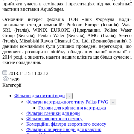
прийняти участь в семінарах і презентаціях під час освітньої
частини виставки AquaStages.
Основний інтерес фахівців ТОВ «Івік Формула Води»
викликали стенди компаній: Puricom Europe (Іспанія), Wata
SRL (Італія), WINIX EUROPE (Нідерланди), Pollete Water
Group (Бельгія), Pentair Water (Бельгія), AMG (Італія), Sereco
(Італія), Mitsubishi Rayon Cleansui Co., Ltd. (Великобританія). З
даними компаніями були успішно проведені переговори, що
дозволять розширити лінійку обладнання нашої компанії в
2014 році, а значить, надати нашим клієнта ще більш сучасне і
якісне обладнання.
2013-11-15 11:02:12
1609
Категорії
Фільтри для питної води
Фільтри картриджного типу Pallas PWG
Голови для кріплення картриджа
Фільтри-глечики для води
Фільтри зворотного осмосу
Комерційні фільтри зворотного осмосу
Фільтри очищення води для квартир