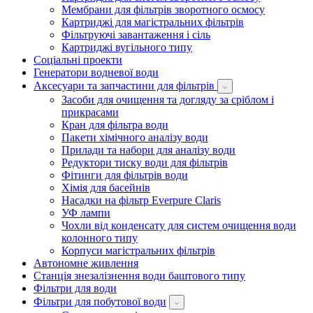
Мембрани для фільтрів зворотного осмосу
Картриджі для магістральних фільтрів
Фільтруючі завантаження і сіль
Картриджі вугільного типу
Соціальні проекти
Генератори водневої води
Аксесуари та запчастини для фільтрів
Засоби для очищення та догляду за сріблом і
прикрасами
Кран для фільтра води
Пакети хімічного аналізу води
Прилади та набори для аналізу води
Редуктори тиску води для фільтрів
Фітинги для фільтрів води
Хімія для басейнів
Насадки на фільтр Everpure Claris
УФ лампи
Чохли від конденсату для систем очищення води
колонного типу
Корпуси магістральних фільтрів
Автономне живлення
Станція знезалізнення води баштового типу
Фільтри для води
Фільтри для побутової води