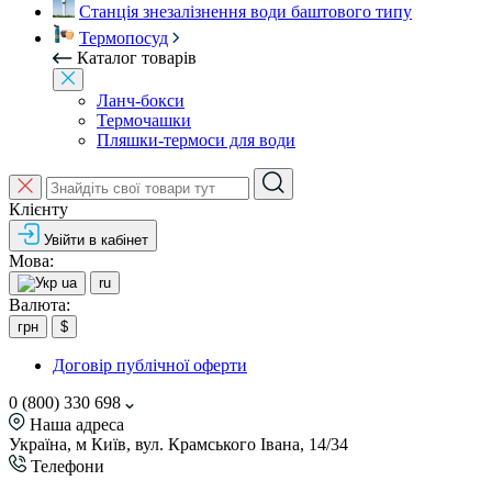
Станція знезалізнення води баштового типу
Термопосуд
Каталог товарів
Ланч-бокси
Термочашки
Пляшки-термоси для води
Клієнту
Увійти в кабінет
Мова:
ua
ru
Валюта:
грн
$
Договір публічної оферти
0 (800) 330 698
Наша адреса
Україна, м Київ, вул. Крамського Івана, 14/34
Телефони