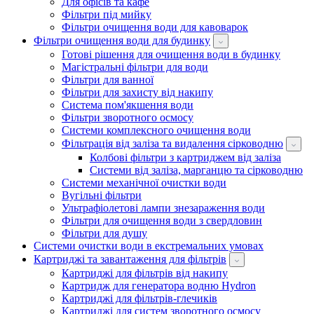
Для офісів та кафе
Фільтри під мийку
Фільтри очищення води для кавоварок
Фільтри очищення води для будинку
Готові рішення для очищення води в будинку
Магістральні фільтри для води
Фільтри для ванної
Фільтри для захисту від накипу
Система пом'якшення води
Фільтри зворотного осмосу
Системи комплексного очищення води
Фільтрація від заліза та видалення сірководню
Колбові фільтри з картриджем від заліза
Системи від заліза, марганцю та сірководню
Системи механічної очистки води
Вугільні фільтри
Ультрафіолетові лампи знезараження води
Фільтри для очищення води з свердловин
Фільтри для душу
Системи очистки води в екстремальних умовах
Картриджі та завантаження для фільтрів
Картриджі для фільтрів від накипу
Картридж для генератора водню Hydron
Картриджі для фільтрів-глечиків
Картриджі для систем зворотного осмосу