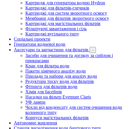
Картридж для генератора водню Hydron
Картриджі для фільтрів-глечиків
Картриджі для систем зворотного осмосу
Мембрани для фільтрів зворотного осмосу
Картриджі для магістральних фільтрів
Фільтруючі завантаження і сіль
Картриджі вугільного типу
Соціальні проекти
Генератори водневої води
Аксесуари та запчастини для фільтрів
Засоби для очищення та догляду за сріблом і
прикрасами
Кран для фільтра води
Пакети хімічного аналізу води
Прилади та набори для аналізу води
Редуктори тиску води для фільтрів
Фітинги для фільтрів води
Хімія для басейнів
Насадки на фільтр Everpure Claris
УФ лампи
Чохли від конденсату для систем очищення води
колонного типу
Корпуси магістральних фільтрів
Автономне живлення
Станція знезалізнення води баштового типу