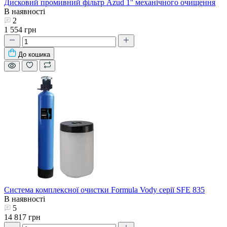
Дисковий промивний фільтр Azud 1'' механічного очищення
В наявності
2
1 554 грн
До кошика
Система комплексної очистки Formula Vody серії SFE 835
В наявності
5
14 817 грн