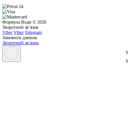
Формула Води © 2026
Зворотний зв’язок
Viber
Viber
Telegram
Замовити дзвінок
Зворотний зв’язок
3
2
3
5
3
2
3
5