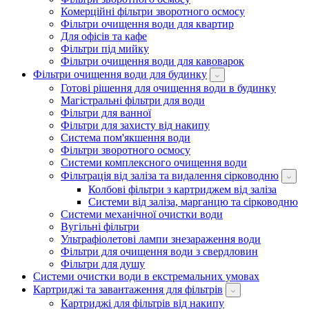
Комерційні фільтри зворотного осмосу
Фільтри очищення води для квартир
Для офісів та кафе
Фільтри під мийку
Фільтри очищення води для кавоварок
Фільтри очищення води для будинку
Готові рішення для очищення води в будинку
Магістральні фільтри для води
Фільтри для ванної
Фільтри для захисту від накипу
Система пом'якшення води
Фільтри зворотного осмосу
Системи комплексного очищення води
Фільтрація від заліза та видалення сірководню
Колбові фільтри з картриджем від заліза
Системи від заліза, марганцю та сірководню
Системи механічної очистки води
Вугільні фільтри
Ультрафіолетові лампи знезараження води
Фільтри для очищення води з свердловин
Фільтри для душу
Системи очистки води в екстремальних умовах
Картриджі та завантаження для фільтрів
Картриджі для фільтрів від накипу