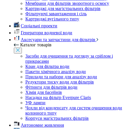
Мембрани для фільтрів зворотного осмосу
Картриджі для магістральних фільтрів
Фільтруючі завантаження і сіль
Картриджі вугільного типу
Соціальні проекти
Генератори водневої води
Аксесуари та запчастини для фільтрів
Каталог товарів
Засоби для очищення та догляду за сріблом і
прикрасами
Кран для фільтра води
Пакети хімічного аналізу води
Прилади та набори для аналізу води
Редуктори тиску води для фільтрів
Фітинги для фільтрів води
Хімія для басейнів
Насадки на фільтр Everpure Claris
УФ лампи
Чохли від конденсату для систем очищення води
колонного типу
Корпуси магістральних фільтрів
Автономне живлення