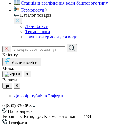
Станція знезалізнення води баштового типу
Термопосуд
Каталог товарів
Ланч-бокси
Термочашки
Пляшки-термоси для води
Клієнту
Увійти в кабінет
Мова:
ua
ru
Валюта:
грн
$
Договір публічної оферти
0 (800) 330 698
Наша адреса
Україна, м Київ, вул. Крамського Івана, 14/34
Телефони