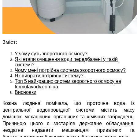
Зміст:
У чому суть зворотного осмосу?
Які етапи очищення води передбачені у такій
системі?
Чому мені потрібна система зворотного осмосу?
Як вибрати потрібну систему?
Топ 5 найкращих систем зворотного осмосу на
formulavody.com.ua
Висновки
Кожна людина помічала, що проточна вода із 
центральної водопровідної системи містить масу 
домішок, механічних, органічних та хімічних забруднень. 
Причиною цього є застаріле державне обладнання, 
нездатне надавати мешканцям приватних та 
багатоквартирних будинків досить безпечну питну воду.