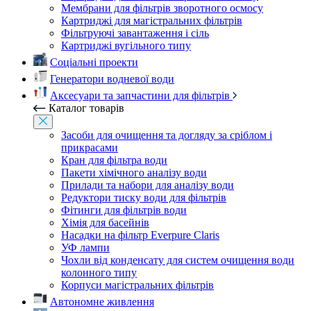
Мембрани для фільтрів зворотного осмосу
Картриджі для магістральних фільтрів
Фільтруючі завантаження і сіль
Картриджі вугільного типу
Соціальні проекти
Генератори водневої води
Аксесуари та запчастини для фільтрів
Каталог товарів
Засоби для очищення та догляду за сріблом і
прикрасами
Кран для фільтра води
Пакети хімічного аналізу води
Прилади та набори для аналізу води
Редуктори тиску води для фільтрів
Фітинги для фільтрів води
Хімія для басейнів
Насадки на фільтр Everpure Claris
УФ лампи
Чохли від конденсату для систем очищення води
колонного типу
Корпуси магістральних фільтрів
Автономне живлення