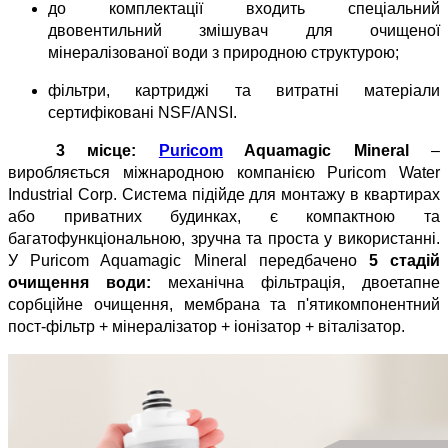
до комплектації входить спеціальний 
двовентильний змішувач для очищеної 
мінералізованої води з природною структурою;
фільтри, картриджі та витратні матеріали 
сертифіковані NSF/ANSI.
3 місце: 
Puricom
 Aquamagic Mineral
 – 
виробляється міжнародною компанією Puricom Water 
Industrial Corp. Система підійде для монтажу в квартирах 
або приватних будинках, є компактною та 
багатофункціональною, зручна та проста у використанні. 
У Puricom Aquamagic Mineral передбачено 
5 стадій 
очищення води:
 механічна фільтрація, двоетапне 
сорбційне очищення, мембрана та п'ятикомпонентний 
пост-фільтр + мінералізатор + іонізатор + віталізатор.