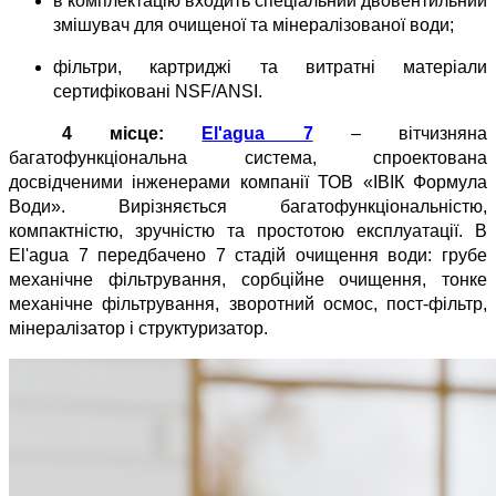
в комплектацію входить спеціальний двовентильний 
змішувач для очищеної та мінералізованої води;
фільтри, картриджі та витратні матеріали 
сертифіковані NSF/ANSI.
4 місце: 
El'agua 7
 – вітчизняна 
багатофункціональна система, спроектована 
досвідченими інженерами компанії ТОВ «ІВІК Формула 
Води». Вирізняється багатофункціональністю, 
компактністю, зручністю та простотою експлуатації. В 
El'agua 7 передбачено 7 стадій очищення води: грубе 
механічне фільтрування, сорбційне очищення, тонке 
механічне фільтрування, зворотний осмос, пост-фільтр, 
мінералізатор і структуризатор.