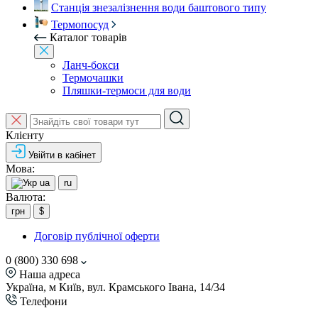
Станція знезалізнення води баштового типу
Термопосуд
Каталог товарів
Ланч-бокси
Термочашки
Пляшки-термоси для води
Клієнту
Увійти в кабінет
Мова:
ua
ru
Валюта:
грн
$
Договір публічної оферти
0 (800) 330 698
Наша адреса
Україна, м Київ, вул. Крамського Івана, 14/34
Телефони