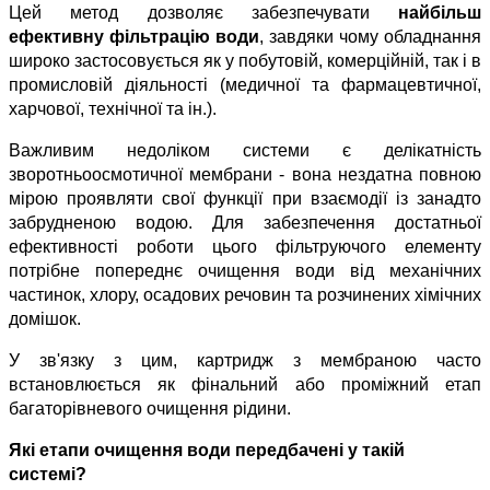
Цей метод дозволяє забезпечувати 
найбільш 
ефективну фільтрацію
води
, завдяки чому обладнання 
широко застосовується як у побутовій, комерційній, так і в 
промисловій діяльності (медичної та фармацевтичної, 
харчової, технічної та ін.).
Важливим недоліком системи є делікатність 
зворотньоосмотичної мембрани - вона нездатна повною 
мірою проявляти свої функції при взаємодії із занадто 
забрудненою водою. Для забезпечення достатньої 
ефективності роботи цього фільтруючого елементу 
потрібне попереднє очищення води від механічних 
частинок, хлору, осадових речовин та розчинених хімічних 
домішок.
У зв'язку з цим, картридж з мембраною часто 
встановлюється як фінальний або проміжний етап 
багаторівневого очищення рідини.
Які етапи очищення води передбачені у такій 
системі?