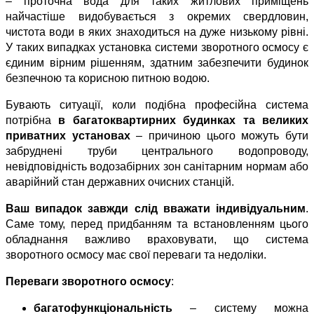
– проточна вода для таких житлових приміщень 
найчастіше видобувається з окремих свердловин, 
чистота води в яких знаходиться на дуже низькому рівні. 
У таких випадках установка системи зворотного осмосу є 
єдиним вірним рішенням, здатним забезпечити будинок 
безпечною та корисною питною водою.
Бувають ситуації, коли подібна професійна система 
потрібна 
в багатоквартирних будинках та великих 
приватних установах
 – причиною цього можуть бути 
забруднені труби центрального водопроводу, 
невідповідність водозабірних зон санітарним нормам або 
аварійний стан державних очисних станцій.
Ваш випадок завжди слід вважати індивідуальним
. 
Саме тому, перед придбанням та встановленням цього 
обладнання важливо враховувати, що система 
зворотного осмосу має свої переваги та недоліки.
Переваги зворотного осмосу
:
багатофункціональність
 – систему можна 