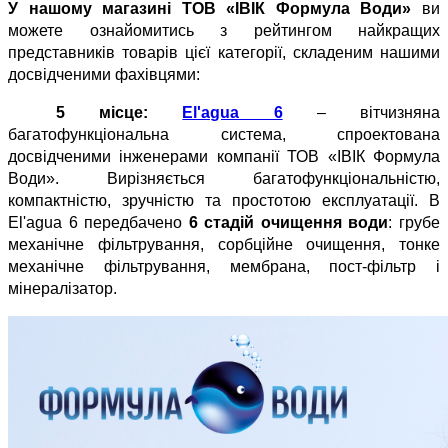
У нашому магазині ТОВ «ІВІК Формула Води»
 ви 
можете ознайомитись з рейтингом найкращих 
представників товарів цієї категорії, складеним нашими 
досвідченими фахівцями:
5 місце: 
El'agua 6
 – вітчизняна 
багатофункціональна система, спроектована 
досвідченими інженерами компанії ТОВ «ІВІК Формула 
Води». Вирізняється багатофункціональністю, 
компактністю, зручністю та простотою експлуатації. В 
El'agua 6 передбачено 
6 стадій очищення води
: грубе 
механічне фільтрування, сорбційне очищення, тонке 
механічне фільтрування, мембрана, пост-фільтр і 
мінералізатор.