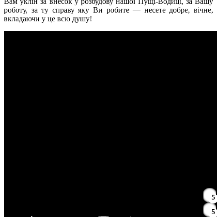
Вам уклін за внесок у розбудову нашої Пущі-Водиці, за Вашу
роботу, за ту справу яку Ви робите — несете добре, вічне,
вкладаючи у це всю душу!
3
2
3
5
3
2
3
5