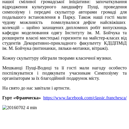
нашої сміливої громадської ініціативи: започаткування
відродження культурного ландшафту Пущі, проведення
симпозіуму і передачі скульптур авторами громаді для
подальшого встановлення в Парку. Також наші гості мали
чудову можливість помилувалися дефіле найсвіжіших
колекцій – щойно захищених дипломних робіт випускниць
кафедри моделювання одягу Інституту ім. М. Бойчука та
розширити власні мистецькі горизонти на майстер-класах від
студентів Декоративно-прикладного факультету КДІДПМіД
ім. М. Бойчука (витинанки, ляльки-мотанки, вітражі).
Кожну скульптуру обіграли творами класичної музики.
Мешканці Пущі-Водиці та її гості мали нагоду особисто
поспілкуватися і подякувати учасникам Симпозіуму та
організаторам за їх благодійний подарунок місту.
На свято до нас завітали і артисти.
Гурт «Франческа»
https://www.facebook.com/classic.franchesca/