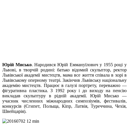
Юрій Мисько
. Народився Юрій Еммануїлович у 1955 році у
Львові, в творчій родині: батько відомий скульптор, ректор
Львівської академії мистецтв, мама все життя співала в хорі в
Львівському оперному театрі. Закінчив Львівську національну
академію мистецтв. Працює в галузі портрету, переважно —
фігуративна пластика. З 1992 року і до виходу на пенсію
викладав скульптуру в рідній академії. Юрій Мисько —
учасник численних міжнародних симпозіумів, фестивалів,
конкурсів (Єгипет, Польща, Кіпр, Латвія, Туреччина, Чехія,
Швейцарія).