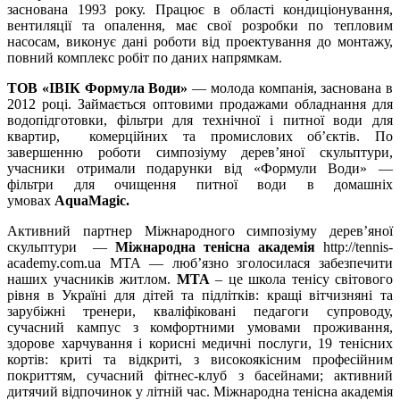
заснована 1993 року. Працює в області кондиціонування,
вентиляції та опалення, має свої розробки по тепловим
насосам, виконує дані роботи від проектування до монтажу,
повний комплекс робіт по даних напрямкам.
ТОВ «ІВІК Формула Води»
— молода компанія, заснована в
2012 році. Займається оптовими продажами обладнання для
водопідготовки, фільтри для технічної і питної води для
квартир, комерційних та промислових об’єктів. По
завершенню роботи симпозіуму дерев’яної скульптури,
учасники отримали подарунки від «Формули Води» —
фільтри для очищення питної води в домашніх
умовах
AquaMagic.
Активний партнер Міжнародного симпозіуму дерев’яної
скульптури —
Міжнародна тенісна академія
http://tennis-
academy.com.ua МТА — люб’язно зголосилася забезпечити
наших учасників житлом.
МТА
– це школа тенісу світового
рівня в Україні для дітей та підлітків: кращі вітчизняні та
зарубіжні тренери, кваліфіковані педагоги супроводу,
сучасний кампус з комфортними умовами проживання,
здорове харчування і корисні медичні послуги, 19 тенісних
кортів: криті та відкриті, з високоякісним професійним
покриттям, сучасний фітнес-клуб з басейнами; активний
дитячий відпочинок у літній час. Міжнародна тенісна академія