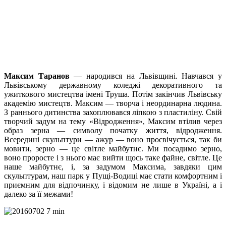
Максим Таранов
— народився на Львівщині. Навчався у
Львівському державному коледжі декоративного та
ужиткового мистецтва імені Труша. Потім закінчив Львівську
академію мистецтв. Максим — творча і неординарна людина.
З раннього дитинства захоплювався ліпкою з пластиліну. Свій
творчий задум на тему «Відродження», Максим втілив через
образ зерна — символу початку життя, відродження.
Всередині скульптури — ажур — воно просвічується, так би
мовити, зерно — це світле майбутнє. Ми посадимо зерно,
воно проросте і з нього має вийти щось таке файне, світле. Це
наше майбутнє, і, за задумом Максима, завдяки цим
скульптурам, наш парк у Пущі-Водиці має стати комфортним і
приємним для відпочинку, і відомим не лише в Україні, а і
далеко за її межами!