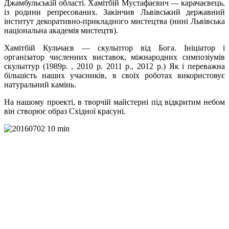
Джамбульській області. Хамітбій Мустафаєвич — карачаєвець,
із родини репресованих. Закінчив Львівський державний
інститут декоративно-прикладного мистецтва (нині Львівська
національна академія мистецтв).
Хамітбій Кульчаєв — скульптор від Бога. Ініціатор і
організатор численних виставок, міжнародних симпозіумів
скульптур (1989р. , 2010 р. 2011 р., 2012 р.) Як і переважна
більшість наших учасників, в своїх роботах використовує
натуральний камінь.
На нашому проекті, в творчій майстерні під відкритим небом
він створює образ Східної красуні.