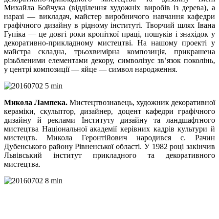
Михайла Бойчука (відділення художніх виробів із дерева), а
наразі — викладач, майстер виробничого навчання кафедри
графічного дизайну в рідному інституті. Творчий шлях Івана
Гупіка — це довгі роки кропіткої праці, пошуків і знахідок у
декоративно-прикладному мистецтві. На нашому проекті у
майстра складна, трьохвимірна композиція, прикрашена
різьбленими елементами декору, символізує зв’язок поколінь,
у центрі композиції — яйце — символ народження.
Микола Лампека.
Мистецтвознавець, художник декоративної
кераміки, скульптор, дизайнер, доцент кафедри графічного
дизайну й реклами Інституту дизайну та ландшафтного
мистецтва Національної академії керівних кадрів культури й
мистецтв. Микола Геронтійович народився с. Рачин
Дубенського району Рівненської області. У 1982 році закінчив
Львівський інститут прикладного та декоративного
мистецтва.