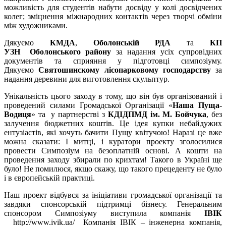
можливість для студентів набути досвіду у колі досвідчених
колег; зміцнення міжнародних контактів через творчі обміни
між художниками.
Дякуємо
КМДА
,
Оболонській РДА
та
КП
УЗН
Оболонського району
за надання усіх супровідних
документів та сприяння у підготовці симпозіуму.
Дякуємо
Святошинскому лісопарковому господарству
за
надання деревини для виготовлення скульптур.
Унікальність цього заходу в тому, що він був організований і
проведений силами Громадської Організації «
Наша Пуща-
Водиця
» та у партнерстві з
КДІДПМД ім. М.
Бойчука
, без
залучення бюджетних коштів. Це ідея купки небайдужих
ентузіастів, які хочуть бачити Пущу квітучою! Наразі це вже
можна сказати: І митці, і куратори проекту зголосилися
провести Симпозіум на безоплатній основі. А кошти на
проведення заходу збирали по крихтам! Такого в Україні ще
було! Не помилюся, якщо скажу, що такого прецеденту не було
і в європейській практиці.
Наш проект відбувся за ініціативи громадської організації та
завдяки спонсорській підтримці бізнесу. Генеральним
спонсором Симпозіуму виступила компанія
ІВІК
http://www.ivik.ua/ Компанія ІВІК – інженерна компанія,