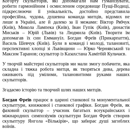
Когорту скульпторів, які допомагали нам гуманізувати,
робити гармонійним і осмисленим середовище Пущі-Водиці,
підкреслюючи її унікальність, достойно представила
професійна, чудова, душевна команда митців, відомих не
лише в Україні, але й далеко за її межами: Віктор Рябчук
(Київ), Микола Лампека (Київ), Іван Гупік (Київ), династія
Миськів – Юрій (Львів) та Людмила (Київ). Творити їм
допомагав їх син Еммануїл. Богдан Фреїв (Прикарпаття),
Василь Шевчук (Київ). Були в команді і молоді, талановиті,
перспективні хлопці зі Львівщини — Юрко Чернявський та
Максим Таранов; скульптор із Казахстана Хамітбій Кульчаєв.
У творчій майстерні скульпторів ми мали змогу побачити, яка
складна і тяжка робота митця, як творяться дива, дерева
оживають під умілими, талановитими руками наших
скульпторів.
Згадаємо історію та творчий шлях наших митців.
Богдан Фреїв
працює в царині станкової та монументальної
скульптури, книжкової і станкової графіки. Богдан Фреїв, як
фаховий скульптор – учасник багатьох всеукраїнських і
міжнародних симпозіумів скульптури Богдан Фреїв створив
скульптуру Янгола «Вількірія», що забирає душі загиблих
воїнів.