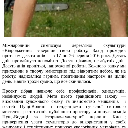
Міжнародний симпозіум дерев’яної скульптури
«Відродження» завершив свою роботу. Захід проходив
протягом десяти днів — з 17 по 26 червня 2016 року. Десять
днів промайнуло непомітно. Десять цікавих, незабутніх днів.
Десять днів кропіткої, напруженої роботи. Кожного ранку ми
приходили в творчу майстерню під відкритим небом, як на
роботу, надихалися гарним, позитивним настроєм на цілий
день. Навіть трохи сумно, що все скінчилося.
Проект зібрав навколо себе професіоналів, однодумців,
небайдужих людей. Мета цього грандіозного заходу —
виховання художнього смаку та знайомство мешканців і
гостей Пущі-Водиці з тенденціями сучасної світового
мистецтва; естетизація публічного простору та популяризація
Пущі-Водиці як історико-культурної перлини Києва;
привернення уваги скульпторів до використання у своїх
жанрових і стилістичних пошуках екологічних матеріалів та