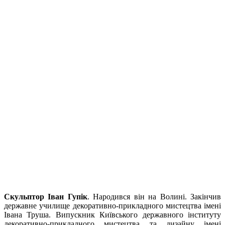
Скульптор Іван Гупік
. Народився він на Волині. Закінчив
державне училище декоративно-прикладного мистецтва імені
Івана Труша. Випускник Київського державного інституту
декоративно-прикладного мистецтва та дизайну імені