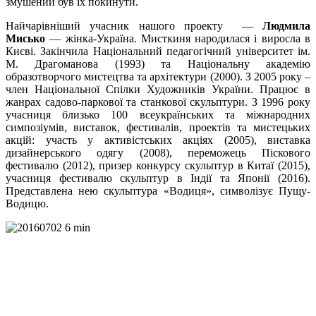
змушений був їх покинути.
Найчарівніший учасник нашого проекту —
Людмила
Мисько
— жінка-Україна. Мисткиня народилася і виросла в
Києві. Закінчила Національний педагогічний університет ім.
М. Драгоманова (1993) та Національну академію
образотворчого мистецтва та архітектури (2000). З 2005 року –
член Національної Спілки Художників України. Працює в
жанрах садово-паркової та станкової скульптури. З 1996 року
учасниця близько 100 всеукраїнських та міжнародних
симпозіумів, виставок, фестивалів, проектів та мистецьких
акцій: участь у активістських акціях (2005), виставка
дизайнерського одягу (2008), переможець Піскового
фестивалю (2012), призер конкурсу скульптур в Китаї (2015),
учасниця фестивалю скульптур в Індії та Японії (2016).
Представлена нею скульптура «Водиця», символізує Пущу-
Водицю.