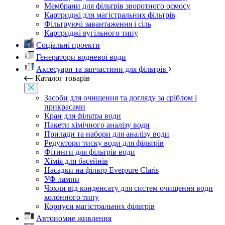
Мембрани для фільтрів зворотного осмосу
Картриджі для магістральних фільтрів
Фільтруючі завантаження і сіль
Картриджі вугільного типу
Соціальні проекти
Генератори водневої води
Аксесуари та запчастини для фільтрів
Каталог товарів
Засоби для очищення та догляду за сріблом і
прикрасами
Кран для фільтра води
Пакети хімічного аналізу води
Прилади та набори для аналізу води
Редуктори тиску води для фільтрів
Фітинги для фільтрів води
Хімія для басейнів
Насадки на фільтр Everpure Claris
УФ лампи
Чохли від конденсату для систем очищення води
колонного типу
Корпуси магістральних фільтрів
Автономне живлення