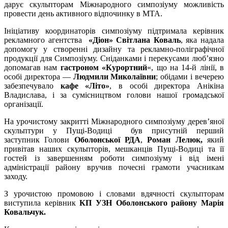
дарує скульпторам Міжнародного симпозіуму можливість
провести день активного відпочинку в МТА.
Ініціативу координаторів симпозіуму підтримала керівник
рекламного агентства
«Діон» Світлана Коваль
, яка надала
допомогу у створенні дизайну та рекламно-поліграфічної
продукції для Симпозіуму. Сніданками і перекусами люб’язно
допомагав нам
гастроном «Курортний
«, що на 14-й лінії, в
особі директора —
Людмили Миколаївни
; обідами і вечерею
забезпечувало
кафе «Літо»
, в особі директора Анікіна
Владислава, і за сумісництвом голови нашої громадської
організації.
На урочистому закритті Міжнародного симпозіуму дерев’яної
скульптури у Пущі-Водиці був присутній перший
заступник Голови
Оболонської РДА
,
Роман Лелюк,
який
привітав наших скульпторів, мешканців Пущі-Водиці та її
гостей із завершенням роботи симпозіуму і від імені
адміністрації району вручив почесні грамоти учасникам
заходу.
З урочистою промовою і словами вдячності скульпторам
виступила керівник
КП УЗН Оболонського району Марія
Ковальчук.