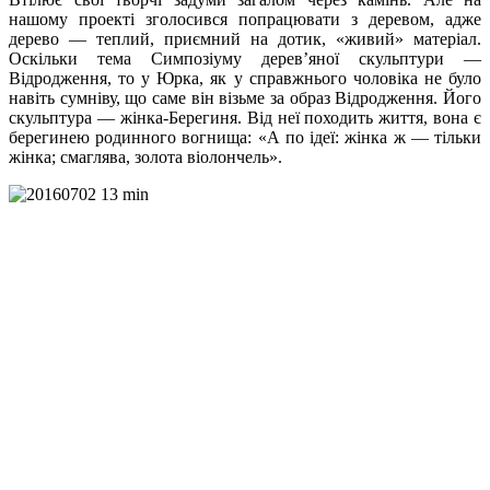
нашому проекті зголосився попрацювати з деревом, адже
дерево — теплий, приємний на дотик, «живий» матеріал.
Оскільки тема Симпозіуму дерев’яної скульптури —
Відродження, то у Юрка, як у справжнього чоловіка не було
навіть сумніву, що саме він візьме за образ Відродження. Його
скульптура — жінка-Берегиня. Від неї походить життя, вона є
берегинею родинного вогнища: «А по ідеї: жінка ж — тільки
жінка; смаглява, золота віолончель».