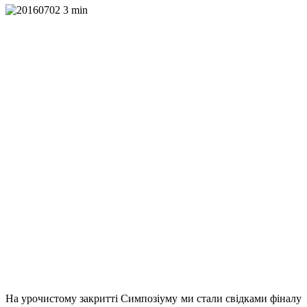
На урочистому закритті Симпозіуму ми стали свідками фіналу