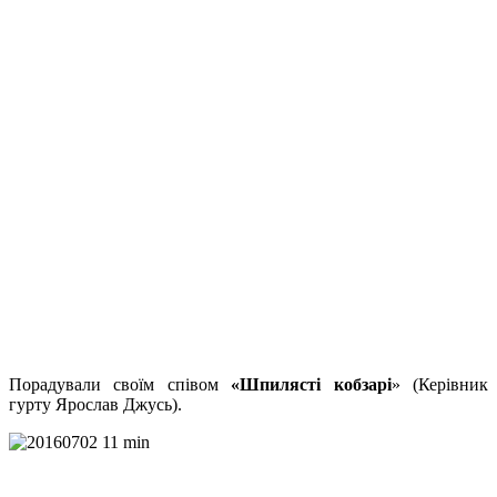
Порадували своїм співом
«Шпилясті кобзарі
» (Керівник
гурту Ярослав Джусь).