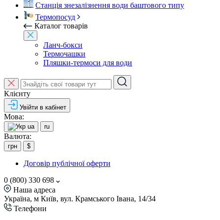
Станція знезалізнення води баштового типу
Термопосуд
Каталог товарів
Ланч-бокси
Термочашки
Пляшки-термоси для води
Клієнту
Увійти в кабінет
Мова:
ua
ru
Валюта:
грн
$
Договір публічної оферти
0 (800) 330 698
Наша адреса
Україна, м Київ, вул. Крамського Івана, 14/34
Телефони