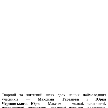
Творчий та життєвий шлях двох наших наймолодших
учасників —
Максима Таранова і Юрка
Чернявського.
Юрко і Максим — молоді, талановиті,
перспективні скульптори, справжні патріоти, волонтери-