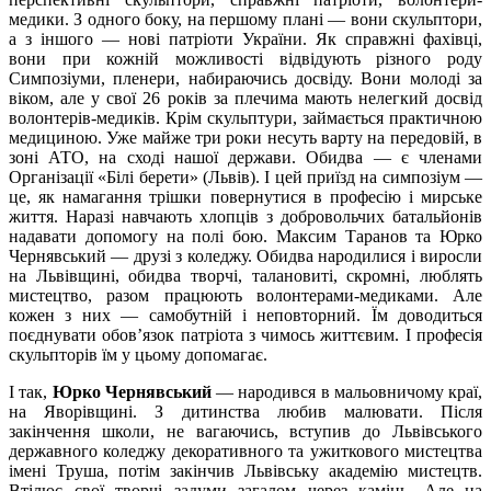
медики. З одного боку, на першому плані — вони скульптори,
а з іншого — нові патріоти України. Як справжні фахівці,
вони при кожній можливості відвідують різного роду
Симпозіуми, пленери, набираючись досвіду. Вони молоді за
віком, але у свої 26 років за плечима мають нелегкий досвід
волонтерів-медиків. Крім скульптури, займається практичною
медициною. Уже майже три роки несуть варту на передовій, в
зоні АТО, на сході нашої держави. Обидва — є членами
Організації «Білі берети» (Львів). І цей приїзд на симпозіум —
це, як намагання трішки повернутися в професію і мирське
життя. Наразі навчають хлопців з добровольчих батальйонів
надавати допомогу на полі бою. Максим Таранов та Юрко
Чернявський — друзі з коледжу. Обидва народилися і виросли
на Львівщині, обидва творчі, талановиті, скромні, люблять
мистецтво, разом працюють волонтерами-медиками. Але
кожен з них — самобутній і неповторний. Їм доводиться
поєднувати обов’язок патріота з чимось життєвим. І професія
скульпторів їм у цьому допомагає.
І так,
Юрко Чернявський
— народився в мальовничому краї,
на Яворівщині. З дитинства любив малювати. Після
закінчення школи, не вагаючись, вступив до Львівського
державного коледжу декоративного та ужиткового мистецтва
імені Труша, потім закінчив Львівську академію мистецтв.
Втілює свої творчі задуми загалом через камінь. Але на