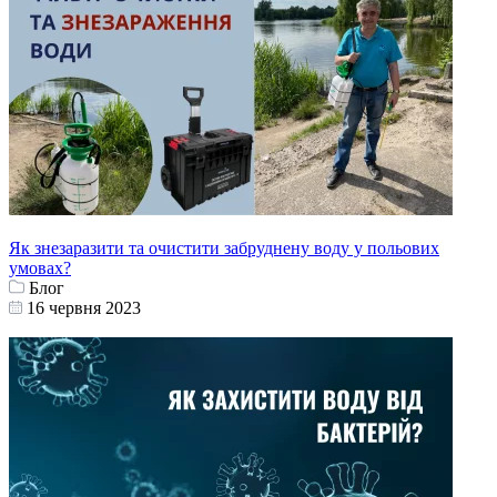
Як знезаразити та очистити забруднену воду у польових
умовах?
Блог
16 червня 2023