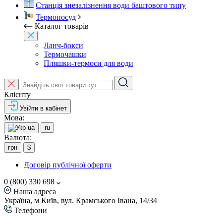
Станція знезалізнення води баштового типу
Термопосуд
Каталог товарів
Ланч-бокси
Термочашки
Пляшки-термоси для води
Клієнту
Увійти в кабінет
Мова:
ua
ru
Валюта:
грн
$
Договір публічної оферти
0 (800) 330 698
Наша адреса
Україна, м Київ, вул. Крамського Івана, 14/34
Телефони