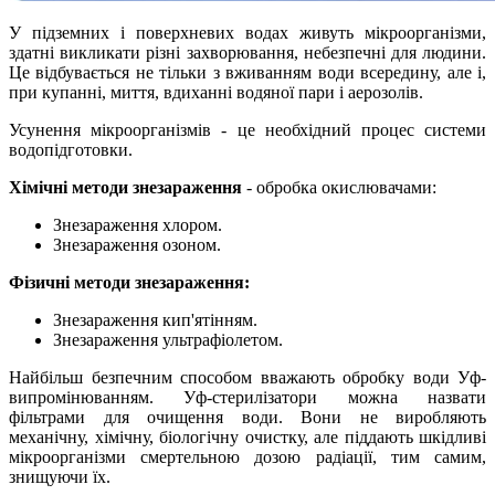
У підземних і поверхневих водах живуть мікроорганізми,
здатні викликати різні захворювання, небезпечні для людини.
Це відбувається не тільки з вживанням води всередину, але і,
при купанні, миття, вдиханні водяної пари і аерозолів.
Усунення мікроорганізмів - це необхідний процес системи
водопідготовки.
Хімічні методи знезараження
- обробка окислювачами:
Знезараження хлором.
Знезараження озоном.
Фізичні методи знезараження:
Знезараження кип'ятінням.
Знезараження ультрафіолетом.
Найбільш безпечним способом вважають обробку води Уф-
випромінюванням. Уф-стерилізатори можна назвати
фільтрами для очищення води. Вони не виробляють
механічну, хімічну, біологічну очистку, але піддають шкідливі
мікроорганізми смертельною дозою радіації, тим самим,
знищуючи їх.