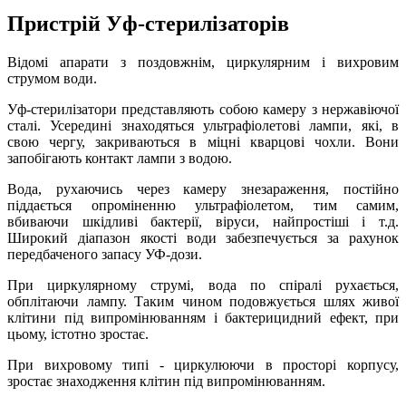
Пристрій Уф-стерилізаторів
Відомі апарати з поздовжнім, циркулярним і вихровим
струмом води.
Уф-стерилізатори представляють собою камеру з нержавіючої
сталі. Усередині знаходяться ультрафіолетові лампи, які, в
свою чергу, закриваються в міцні кварцові чохли. Вони
запобігають контакт лампи з водою.
Вода, рухаючись через камеру знезараження, постійно
піддається опроміненню ультрафіолетом, тим самим,
вбиваючи шкідливі бактерії, віруси, найпростіші і т.д.
Широкий діапазон якості води забезпечується за рахунок
передбаченого запасу УФ-дози.
При циркулярному струмі, вода по спіралі рухається,
обплітаючи лампу. Таким чином подовжується шлях живої
клітини під випромінюванням і бактерицидний ефект, при
цьому, істотно зростає.
При вихровому типі - циркулюючи в просторі корпусу,
зростає знаходження клітин під випромінюванням.