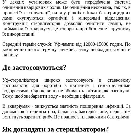
У деяких установках може бути передбачена система
очищення кварцових чохлів. Це очищення необхідна, так як, в
процесі їх експлуатації, на внутрішніх стінках бактерицидних
ламп скупчуються органічні і мінеральні відкладення.
Конструкція стерилізаторів дозволяє очистити лампи, не
виймаючи їх з корпусу. Це говорить про безпечне і зручному
їх використанні.
Середній термін служби Уф-лампи від 12000-15000 годин. По
закінченню цього терміну служби, лампу необхідно замінити
на нову.
Де застосовуються?
Уф-стерилізатори широко застосовують в ставковому
господарстві для боротьби з цвітінням і синьо-зеленими
водоростями. Однак, вони не вбивають клітини, які загинули.
Тому, щоб знебарвити воду - необхідна фільтрація.
В акваріумах - знижується здатність поширення інфекцій. За
допомогою стерилізатора, більшість бактерій гине, перш, ніж
встигнуть заразити рибу. Це працює з плаваючими бактеріями.
Як доглядати за стерилізатором?