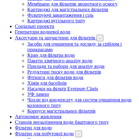
Мембрани для фільтрів зворотного осмосу
Картриджі для магістральних фільтрів
Фільтруючі завантаження і сіль
Картриджі вугільного типу
Соціальні проекти
Генератори водневої води
Аксесуари та запчастини для фільтрів
Засоби для очищення та догляду за сріблом і
прикрасами
Кран для фільтра води
Пакети хімічного аналізу води
Прилади та набори для аналізу води
Редуктори тиску води для фільтрів
Фітинги для фільтрів води
Хімія для басейнів
Насадки на фільтр Everpure Claris
УФ лампи
Чохли від конденсату для систем очищення води
колонного типу
Корпуси магістральних фільтрів
Автономне живлення
Станція знезалізнення води баштового типу
Фільтри для води
Фільтри для побутової води