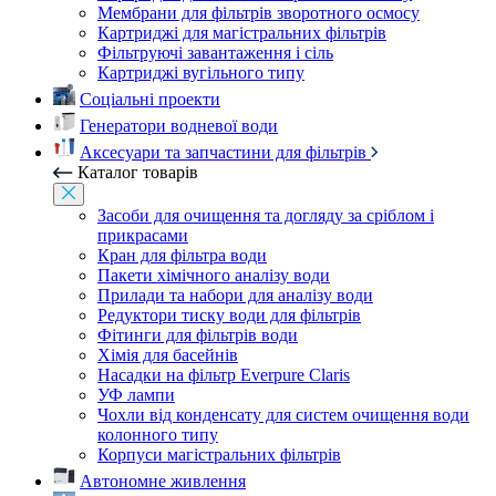
Мембрани для фільтрів зворотного осмосу
Картриджі для магістральних фільтрів
Фільтруючі завантаження і сіль
Картриджі вугільного типу
Соціальні проекти
Генератори водневої води
Аксесуари та запчастини для фільтрів
Каталог товарів
Засоби для очищення та догляду за сріблом і
прикрасами
Кран для фільтра води
Пакети хімічного аналізу води
Прилади та набори для аналізу води
Редуктори тиску води для фільтрів
Фітинги для фільтрів води
Хімія для басейнів
Насадки на фільтр Everpure Claris
УФ лампи
Чохли від конденсату для систем очищення води
колонного типу
Корпуси магістральних фільтрів
Автономне живлення