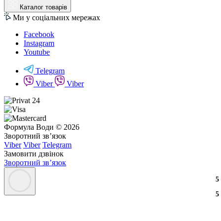
Каталог товарів
Ми у соціальних мережах
Facebook
Instagram
Youtube
Telegram
Viber
Viber
Формула Води © 2026
Зворотний зв’язок
Viber
Viber
Telegram
Замовити дзвінок
Зворотний зв’язок
3
2
3
5
3
2
3
5