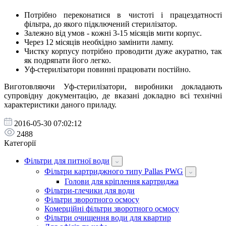
Потрібно переконатися в чистоті і працездатності
фільтра, до якого підключений стерилізатор.
Залежно від умов - кожні 3-15 місяців мити корпус.
Через 12 місяців необхідно замінити лампу.
Чистку корпусу потрібно проводити дуже акуратно, так
як подряпати його легко.
Уф-стерилізатори повинні працювати постійно.
Виготовляючи Уф-стерилізатори, виробники докладають
супровідну документацію, де вказані докладно всі технічні
характеристики даного приладу.
2016-05-30 07:02:12
2488
Категорії
Фільтри для питної води
Фільтри картриджного типу Pallas PWG
Голови для кріплення картриджа
Фільтри-глечики для води
Фільтри зворотного осмосу
Комерційні фільтри зворотного осмосу
Фільтри очищення води для квартир