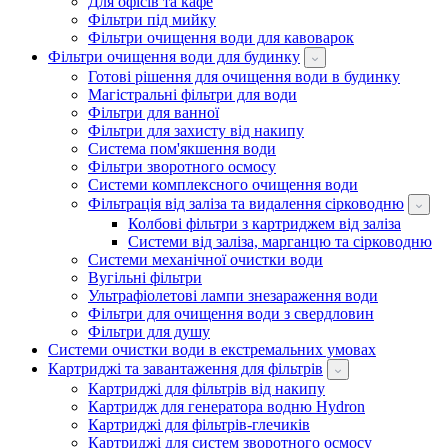
Для офісів та кафе
Фільтри під мийку
Фільтри очищення води для кавоварок
Фільтри очищення води для будинку
Готові рішення для очищення води в будинку
Магістральні фільтри для води
Фільтри для ванної
Фільтри для захисту від накипу
Система пом'якшення води
Фільтри зворотного осмосу
Системи комплексного очищення води
Фільтрація від заліза та видалення сірководню
Колбові фільтри з картриджем від заліза
Системи від заліза, марганцю та сірководню
Системи механічної очистки води
Вугільні фільтри
Ультрафіолетові лампи знезараження води
Фільтри для очищення води з свердловин
Фільтри для душу
Системи очистки води в екстремальних умовах
Картриджі та завантаження для фільтрів
Картриджі для фільтрів від накипу
Картридж для генератора водню Hydron
Картриджі для фільтрів-глечиків
Картриджі для систем зворотного осмосу