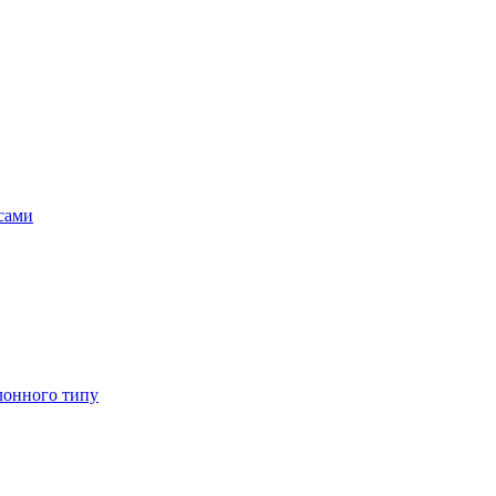
асами
лонного типу