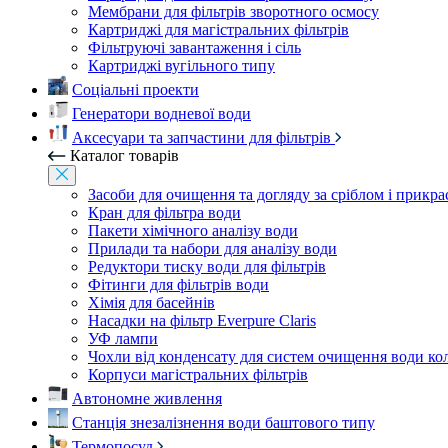
Мембрани для фільтрів зворотного осмосу
Картриджі для магістральних фільтрів
Фільтруючі завантаження і сіль
Картриджі вугільного типу
Соціальні проекти
Генератори водневої води
Аксесуари та запчастини для фільтрів
Каталог товарів
Засоби для очищення та догляду за сріблом і прикр
Кран для фільтра води
Пакети хімічного аналізу води
Прилади та набори для аналізу води
Редуктори тиску води для фільтрів
Фітинги для фільтрів води
Хімія для басейнів
Насадки на фільтр Everpure Claris
УФ лампи
Чохли від конденсату для систем очищення води ко
Корпуси магістральних фільтрів
Автономне живлення
Станція знезалізнення води баштового типу
Термопосуд