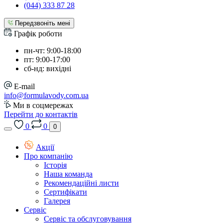
(044) 333 87 28
Передзвоніть мені
Графік роботи
пн-чт: 9:00-18:00
пт: 9:00-17:00
сб-нд: вихідні
E-mail
info@formulavody.com.ua
Ми в соцмережах
Перейти до контактів
0
0
0
Акції
Про компанію
Історія
Наша команда
Рекомендаційні листи
Сертифікати
Галерея
Сервіс
Сервіс та обслуговування