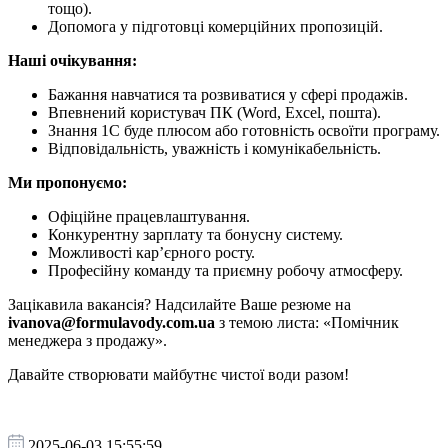
тощо).
Допомога у підготовці комерційних пропозицій.
Наші очікування:
Бажання навчатися та розвиватися у сфері продажів.
Впевнений користувач ПК (Word, Excel, пошта).
Знання 1С буде плюсом або готовність освоїти програму.
Відповідальність, уважність і комунікабельність.
Ми пропонуємо:
Офіційне працевлаштування.
Конкурентну зарплату та бонусну систему.
Можливості кар’єрного росту.
Професійну команду та приємну робочу атмосферу.
Зацікавила вакансія? Надсилайте Ваше резюме на
ivanova@formulavody.com.ua
з темою листа: «Помічник
менеджера з продажу».
Давайте створювати майбутнє чистої води разом!
2025-06-03 15:55:59