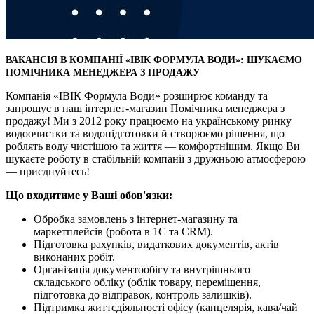
ВАКАНСІЯ В КОМПАНІЇ «ІВІК ФОРМУЛА ВОДИ»: ШУКАЄМО
ПОМІЧНИКА МЕНЕДЖЕРА З ПРОДАЖУ
Компанія «ІВІК Формула Води» розширює команду та
запрошує в наш інтернет-магазин Помічника менеджера з
продажу! Ми з 2012 року працюємо на українському ринку
водоочистки та водопідготовки й створюємо рішення, що
роблять воду чистішою та життя — комфортнішим. Якщо Ви
шукаєте роботу в стабільній компанії з дружньою атмосферою
— приєднуйтесь!
Що входитиме у Ваші обов'язки:
Обробка замовлень з інтернет-магазину та
маркетплейсів (робота в 1С та CRM).
Підготовка рахунків, видаткових документів, актів
виконаних робіт.
Організація документообігу та внутрішнього
складського обліку (облік товару, переміщення,
підготовка до відправок, контроль залишків).
Підтримка життєдіяльності офісу (канцелярія, кава/чай