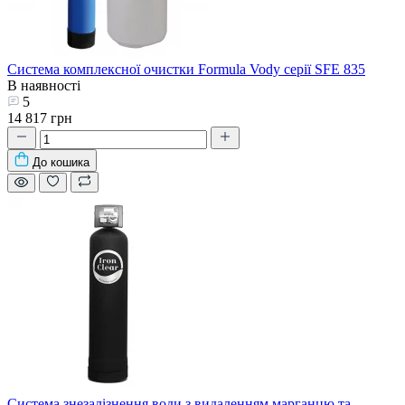
Система комплексної очистки Formula Vody серії SFE 835
В наявності
5
14 817 грн
До кошика
Система знезалізнення води з видаленням марганцю та