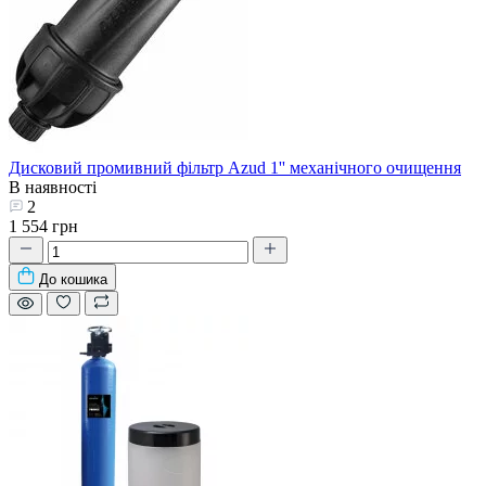
Дисковий промивний фільтр Azud 1'' механічного очищення
В наявності
2
1 554 грн
До кошика