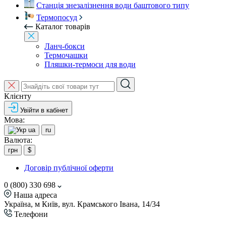
Станція знезалізнення води баштового типу
Термопосуд
Каталог товарів
Ланч-бокси
Термочашки
Пляшки-термоси для води
Клієнту
Увійти в кабінет
Мова:
ua
ru
Валюта:
грн
$
Договір публічної оферти
0 (800) 330 698
Наша адреса
Україна, м Київ, вул. Крамського Івана, 14/34
Телефони