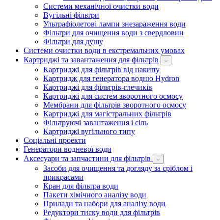
Системи механічної очистки води
Вугільні фільтри
Ультрафіолетові лампи знезараження води
Фільтри для очищення води з свердловин
Фільтри для душу
Системи очистки води в екстремальних умовах
Картриджі та завантаження для фільтрів
Картриджі для фільтрів від накипу
Картридж для генератора водню Hydron
Картриджі для фільтрів-глечиків
Картриджі для систем зворотного осмосу
Мембрани для фільтрів зворотного осмосу
Картриджі для магістральних фільтрів
Фільтруючі завантаження і сіль
Картриджі вугільного типу
Соціальні проекти
Генератори водневої води
Аксесуари та запчастини для фільтрів
Засоби для очищення та догляду за сріблом і
прикрасами
Кран для фільтра води
Пакети хімічного аналізу води
Прилади та набори для аналізу води
Редуктори тиску води для фільтрів