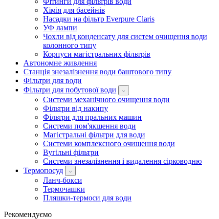
Фітинги для фільтрів води
Хімія для басейнів
Насадки на фільтр Everpure Claris
УФ лампи
Чохли від конденсату для систем очищення води
колонного типу
Корпуси магістральних фільтрів
Автономне живлення
Станція знезалізнення води баштового типу
Фільтри для води
Фільтри для побутової води
Системи механічного очищення води
Фільтри від накипу
Фільтри для пральних машин
Системи пом'якшення води
Магістральні фільтри для води
Системи комплексного очищення води
Вугільні фільтри
Системи знезалізнення і видалення сірководню
Термопосуд
Ланч-бокси
Термочашки
Пляшки-термоси для води
Рекомендуємо