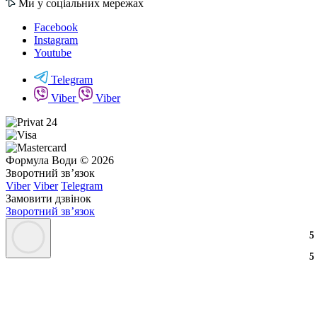
Ми у соціальних мережах
Facebook
Instagram
Youtube
Telegram
Viber
Viber
Формула Води © 2026
Зворотний зв’язок
Viber
Viber
Telegram
Замовити дзвінок
Зворотний зв’язок
3
2
3
5
3
2
3
5