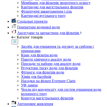
Мембрани для фільтрів зворотного осмосу
Картриджі для магістральних фільтрів
Фільтруючі завантаження і сіль
Картриджі вугільного типу
Соціальні проекти
Генератори водневої води
Аксесуари та запчастини для фільтрів
Каталог товарів
Засоби для очищення та догляду за сріблом і
прикрасами
Кран для фільтра води
Пакети хімічного аналізу води
Прилади та набори для аналізу води
Редуктори тиску води для фільтрів
Фітинги для фільтрів води
Хімія для басейнів
Насадки на фільтр Everpure Claris
УФ лампи
Чохли від конденсату для систем очищення води
колонного типу
Корпуси магістральних фільтрів
Автономне живлення