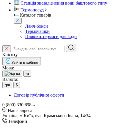
Станція знезалізнення води баштового типу
Термопосуд
Каталог товарів
Ланч-бокси
Термочашки
Пляшки-термоси для води
Клієнту
Увійти в кабінет
Мова:
ua
ru
Валюта:
грн
$
Договір публічної оферти
0 (800) 330 698
Наша адреса
Україна, м Київ, вул. Крамського Івана, 14/34
Телефони