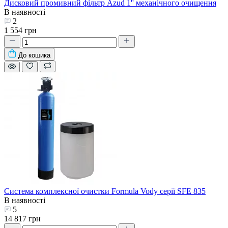
Дисковий промивний фільтр Azud 1'' механічного очищення
В наявності
2
1 554 грн
До кошика
Система комплексної очистки Formula Vody серії SFE 835
В наявності
5
14 817 грн