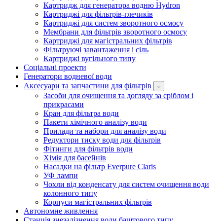
Картридж для генератора водню Hydron
Картриджі для фільтрів-глечиків
Картриджі для систем зворотного осмосу
Мембрани для фільтрів зворотного осмосу
Картриджі для магістральних фільтрів
Фільтруючі завантаження і сіль
Картриджі вугільного типу
Соціальні проекти
Генератори водневої води
Аксесуари та запчастини для фільтрів
Засоби для очищення та догляду за сріблом і
прикрасами
Кран для фільтра води
Пакети хімічного аналізу води
Прилади та набори для аналізу води
Редуктори тиску води для фільтрів
Фітинги для фільтрів води
Хімія для басейнів
Насадки на фільтр Everpure Claris
УФ лампи
Чохли від конденсату для систем очищення води
колонного типу
Корпуси магістральних фільтрів
Автономне живлення
Станція знезалізнення води баштового типу