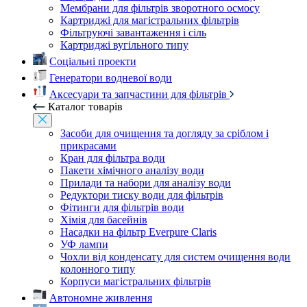
Мембрани для фільтрів зворотного осмосу
Картриджі для магістральних фільтрів
Фільтруючі завантаження і сіль
Картриджі вугільного типу
Соціальні проекти
Генератори водневої води
Аксесуари та запчастини для фільтрів
Каталог товарів
Засоби для очищення та догляду за сріблом і
прикрасами
Кран для фільтра води
Пакети хімічного аналізу води
Прилади та набори для аналізу води
Редуктори тиску води для фільтрів
Фітинги для фільтрів води
Хімія для басейнів
Насадки на фільтр Everpure Claris
УФ лампи
Чохли від конденсату для систем очищення води
колонного типу
Корпуси магістральних фільтрів
Автономне живлення