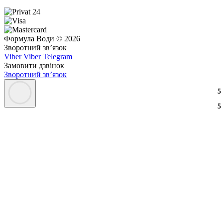
Формула Води © 2026
Зворотний зв’язок
Viber
Viber
Telegram
Замовити дзвінок
Зворотний зв’язок
3
2
3
5
3
2
3
5