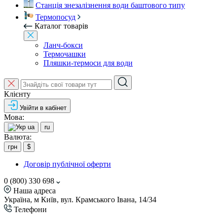
Станція знезалізнення води баштового типу
Термопосуд
Каталог товарів
Ланч-бокси
Термочашки
Пляшки-термоси для води
Клієнту
Увійти в кабінет
Мова:
ua
ru
Валюта:
грн
$
Договір публічної оферти
0 (800) 330 698
Наша адреса
Україна, м Київ, вул. Крамського Івана, 14/34
Телефони