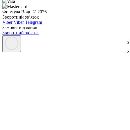
Формула Води © 2026
Зворотний зв’язок
Viber
Viber
Telegram
Замовити дзвінок
Зворотний зв’язок
3
2
3
5
3
2
3
5