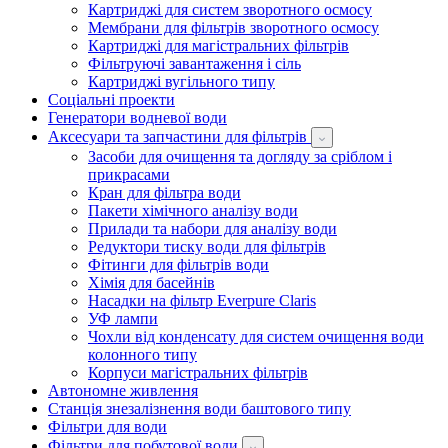
Картриджі для систем зворотного осмосу
Мембрани для фільтрів зворотного осмосу
Картриджі для магістральних фільтрів
Фільтруючі завантаження і сіль
Картриджі вугільного типу
Соціальні проекти
Генератори водневої води
Аксесуари та запчастини для фільтрів
Засоби для очищення та догляду за сріблом і
прикрасами
Кран для фільтра води
Пакети хімічного аналізу води
Прилади та набори для аналізу води
Редуктори тиску води для фільтрів
Фітинги для фільтрів води
Хімія для басейнів
Насадки на фільтр Everpure Claris
УФ лампи
Чохли від конденсату для систем очищення води
колонного типу
Корпуси магістральних фільтрів
Автономне живлення
Станція знезалізнення води баштового типу
Фільтри для води
Фільтри для побутової води