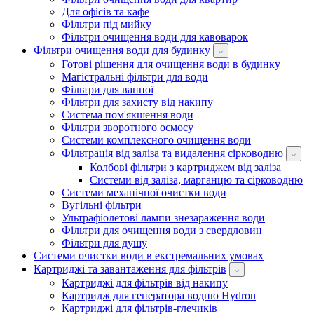
Для офісів та кафе
Фільтри під мийку
Фільтри очищення води для кавоварок
Фільтри очищення води для будинку
Готові рішення для очищення води в будинку
Магістральні фільтри для води
Фільтри для ванної
Фільтри для захисту від накипу
Система пом'якшення води
Фільтри зворотного осмосу
Системи комплексного очищення води
Фільтрація від заліза та видалення сірководню
Колбові фільтри з картриджем від заліза
Системи від заліза, марганцю та сірководню
Системи механічної очистки води
Вугільні фільтри
Ультрафіолетові лампи знезараження води
Фільтри для очищення води з свердловин
Фільтри для душу
Системи очистки води в екстремальних умовах
Картриджі та завантаження для фільтрів
Картриджі для фільтрів від накипу
Картридж для генератора водню Hydron
Картриджі для фільтрів-глечиків