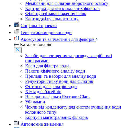
Мембрани для фільтрів зворотного осмосу
Картриджі для магістральних фільтрів
Фільтруючі завантаження і сіль
Картриджі вугільного типу
Соціальні проекти
Генератори водневої води
Аксесуари та запчастини для фільтрів
Каталог товарів
Засоби для очищення та догляду за сріблом і
прикрасами
Кран для фільтра води
Пакети хімічного аналізу води
Прилади та набори для аналізу води
Редуктори тиску води для фільтрів
Фітинги для фільтрів води
Хімія для басейнів
Насадки на фільтр Everpure Claris
УФ лампи
Чохли від конденсату для систем очищення води
колонного типу
Корпуси магістральних фільтрів
Автономне живлення