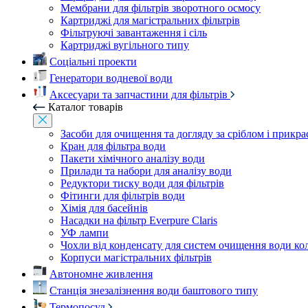
Мембрани для фільтрів зворотного осмосу
Картриджі для магістральних фільтрів
Фільтруючі завантаження і сіль
Картриджі вугільного типу
Соціальні проекти
Генератори водневої води
Аксесуари та запчастини для фільтрів
Каталог товарів
Засоби для очищення та догляду за сріблом і прикр
Кран для фільтра води
Пакети хімічного аналізу води
Прилади та набори для аналізу води
Редуктори тиску води для фільтрів
Фітинги для фільтрів води
Хімія для басейнів
Насадки на фільтр Everpure Claris
УФ лампи
Чохли від конденсату для систем очищення води ко
Корпуси магістральних фільтрів
Автономне живлення
Станція знезалізнення води баштового типу
Термопосуд