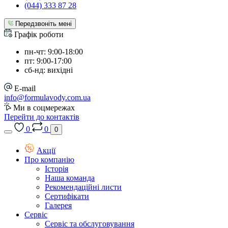
(044) 333 87 28
Передзвоніть мені
Графік роботи
пн-чт: 9:00-18:00
пт: 9:00-17:00
сб-нд: вихідні
E-mail
info@formulavody.com.ua
Ми в соцмережах
Перейти до контактів
0
0
0
Акції
Про компанію
Історія
Наша команда
Рекомендаційні листи
Сертифікати
Галерея
Сервіс
Сервіс та обслуговування