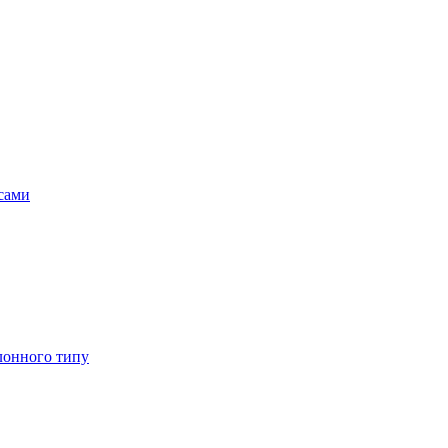
асами
лонного типу