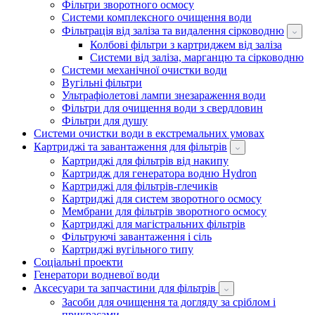
Фільтри зворотного осмосу
Системи комплексного очищення води
Фільтрація від заліза та видалення сірководню
Колбові фільтри з картриджем від заліза
Системи від заліза, марганцю та сірководню
Системи механічної очистки води
Вугільні фільтри
Ультрафіолетові лампи знезараження води
Фільтри для очищення води з свердловин
Фільтри для душу
Системи очистки води в екстремальних умовах
Картриджі та завантаження для фільтрів
Картриджі для фільтрів від накипу
Картридж для генератора водню Hydron
Картриджі для фільтрів-глечиків
Картриджі для систем зворотного осмосу
Мембрани для фільтрів зворотного осмосу
Картриджі для магістральних фільтрів
Фільтруючі завантаження і сіль
Картриджі вугільного типу
Соціальні проекти
Генератори водневої води
Аксесуари та запчастини для фільтрів
Засоби для очищення та догляду за сріблом і
прикрасами