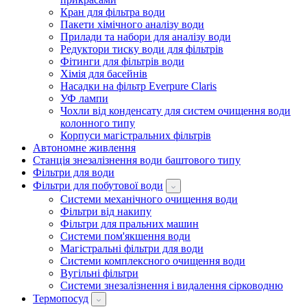
Кран для фільтра води
Пакети хімічного аналізу води
Прилади та набори для аналізу води
Редуктори тиску води для фільтрів
Фітинги для фільтрів води
Хімія для басейнів
Насадки на фільтр Everpure Claris
УФ лампи
Чохли від конденсату для систем очищення води
колонного типу
Корпуси магістральних фільтрів
Автономне живлення
Станція знезалізнення води баштового типу
Фільтри для води
Фільтри для побутової води
Системи механічного очищення води
Фільтри від накипу
Фільтри для пральних машин
Системи пом'якшення води
Магістральні фільтри для води
Системи комплексного очищення води
Вугільні фільтри
Системи знезалізнення і видалення сірководню
Термопосуд