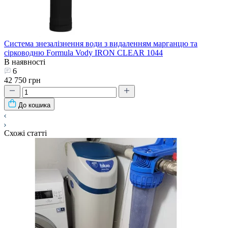
Система знезалізнення води з видаленням марганцю та
сірководню Formula Vody IRON CLEAR 1044
В наявності
6
42 750 грн
До кошика
Схожі статті