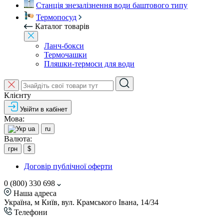
Станція знезалізнення води баштового типу
Термопосуд
Каталог товарів
Ланч-бокси
Термочашки
Пляшки-термоси для води
Клієнту
Увійти в кабінет
Мова:
ua
ru
Валюта:
грн
$
Договір публічної оферти
0 (800) 330 698
Наша адреса
Україна, м Київ, вул. Крамського Івана, 14/34
Телефони