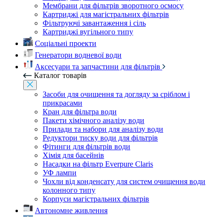
Мембрани для фільтрів зворотного осмосу
Картриджі для магістральних фільтрів
Фільтруючі завантаження і сіль
Картриджі вугільного типу
Соціальні проекти
Генератори водневої води
Аксесуари та запчастини для фільтрів
Каталог товарів
Засоби для очищення та догляду за сріблом і
прикрасами
Кран для фільтра води
Пакети хімічного аналізу води
Прилади та набори для аналізу води
Редуктори тиску води для фільтрів
Фітинги для фільтрів води
Хімія для басейнів
Насадки на фільтр Everpure Claris
УФ лампи
Чохли від конденсату для систем очищення води
колонного типу
Корпуси магістральних фільтрів
Автономне живлення