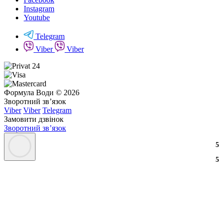
Instagram
Youtube
Telegram
Viber
Viber
Формула Води © 2026
Зворотний зв’язок
Viber
Viber
Telegram
Замовити дзвінок
Зворотний зв’язок
3
2
3
5
3
2
3
5