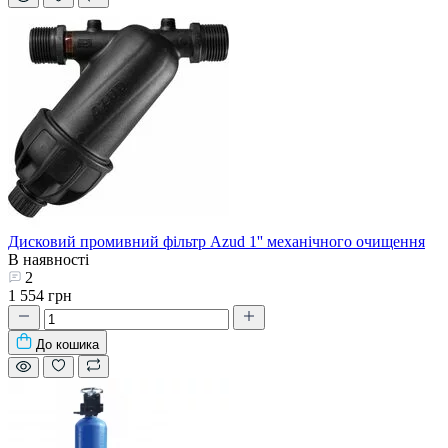
Дисковий промивний фільтр Azud 1'' механічного очищення
В наявності
2
1 554 грн
До кошика