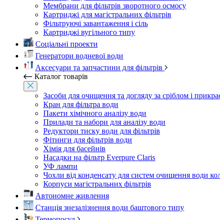
Мембрани для фільтрів зворотного осмосу
Картриджі для магістральних фільтрів
Фільтруючі завантаження і сіль
Картриджі вугільного типу
Соціальні проекти
Генератори водневої води
Аксесуари та запчастини для фільтрів
Каталог товарів
Засоби для очищення та догляду за сріблом і прикр
Кран для фільтра води
Пакети хімічного аналізу води
Прилади та набори для аналізу води
Редуктори тиску води для фільтрів
Фітинги для фільтрів води
Хімія для басейнів
Насадки на фільтр Everpure Claris
УФ лампи
Чохли від конденсату для систем очищення води ко
Корпуси магістральних фільтрів
Автономне живлення
Станція знезалізнення води баштового типу
Термопосуд