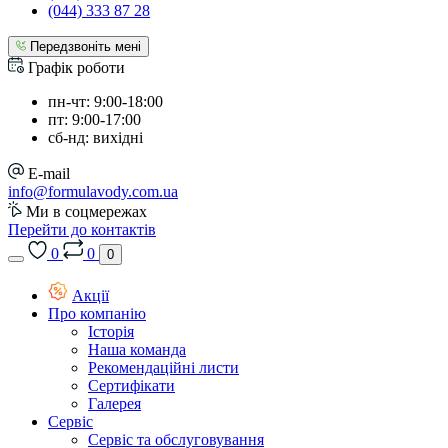
(044) 333 87 28
Передзвоніть мені
Графік роботи
пн-чт: 9:00-18:00
пт: 9:00-17:00
сб-нд: вихідні
E-mail
info@formulavody.com.ua
Ми в соцмережах
Перейти до контактів
0
0
0
Акції
Про компанію
Історія
Наша команда
Рекомендаційні листи
Сертифікати
Галерея
Сервіс
Сервіс та обслуговування