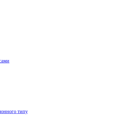
асами
лонного типу