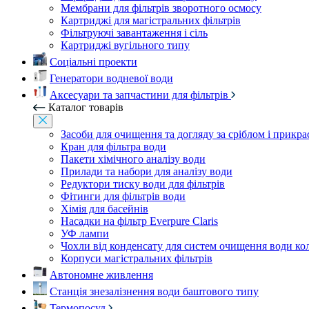
Мембрани для фільтрів зворотного осмосу
Картриджі для магістральних фільтрів
Фільтруючі завантаження і сіль
Картриджі вугільного типу
Соціальні проекти
Генератори водневої води
Аксесуари та запчастини для фільтрів
Каталог товарів
Засоби для очищення та догляду за сріблом і прикр
Кран для фільтра води
Пакети хімічного аналізу води
Прилади та набори для аналізу води
Редуктори тиску води для фільтрів
Фітинги для фільтрів води
Хімія для басейнів
Насадки на фільтр Everpure Claris
УФ лампи
Чохли від конденсату для систем очищення води ко
Корпуси магістральних фільтрів
Автономне живлення
Станція знезалізнення води баштового типу
Термопосуд