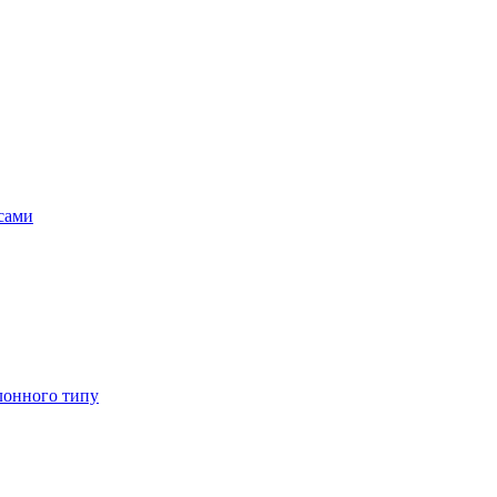
асами
лонного типу