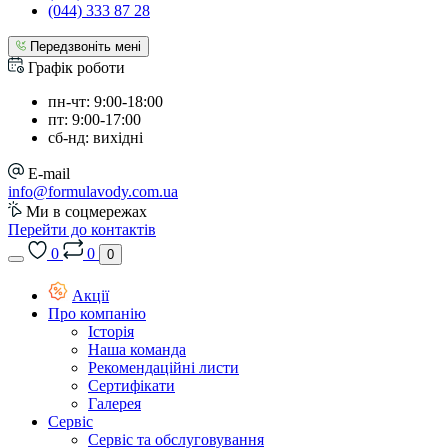
(044) 333 87 28
Передзвоніть мені
Графік роботи
пн-чт: 9:00-18:00
пт: 9:00-17:00
сб-нд: вихідні
E-mail
info@formulavody.com.ua
Ми в соцмережах
Перейти до контактів
0
0
0
Акції
Про компанію
Історія
Наша команда
Рекомендаційні листи
Сертифікати
Галерея
Сервіс
Сервіс та обслуговування