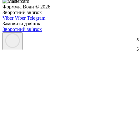
Формула Води © 2026
Зворотний зв’язок
Viber
Viber
Telegram
Замовити дзвінок
Зворотний зв’язок
3
2
3
5
3
2
3
5