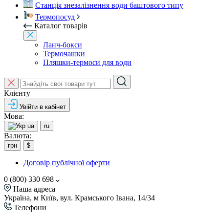
Станція знезалізнення води баштового типу
Термопосуд
Каталог товарів
Ланч-бокси
Термочашки
Пляшки-термоси для води
Клієнту
Увійти в кабінет
Мова:
ua
ru
Валюта:
грн
$
Договір публічної оферти
0 (800) 330 698
Наша адреса
Україна, м Київ, вул. Крамського Івана, 14/34
Телефони