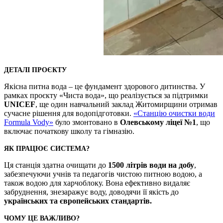
ДЕТАЛІ ПРОЄКТУ
Якісна питна вода – це фундамент здорового дитинства. У
рамках проєкту «Чиста вода», що реалізується за підтримки
UNICEF
, ще один навчальний заклад Житомирщини отримав
сучасне рішення для водопідготовки.
«Станцію очистки води
Formula Vody»
було змонтовано в
Олевському ліцеї №1
, що
включає початкову школу та гімназію.
ЯК ПРАЦЮЄ СИСТЕМА?
Ця станція здатна очищати до
1500 літрів води на добу
,
забезпечуючи учнів та педагогів чистою питною водою, а
також водою для харчоблоку. Вона ефективно видаляє
забруднення, знезаражує воду, доводячи її якість до
українських та європейських стандартів.
ЧОМУ ЦЕ ВАЖЛИВО?