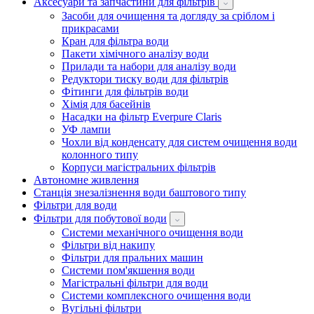
Аксесуари та запчастини для фільтрів
Засоби для очищення та догляду за сріблом і
прикрасами
Кран для фільтра води
Пакети хімічного аналізу води
Прилади та набори для аналізу води
Редуктори тиску води для фільтрів
Фітинги для фільтрів води
Хімія для басейнів
Насадки на фільтр Everpure Claris
УФ лампи
Чохли від конденсату для систем очищення води
колонного типу
Корпуси магістральних фільтрів
Автономне живлення
Станція знезалізнення води баштового типу
Фільтри для води
Фільтри для побутової води
Системи механічного очищення води
Фільтри від накипу
Фільтри для пральних машин
Системи пом'якшення води
Магістральні фільтри для води
Системи комплексного очищення води
Вугільні фільтри