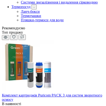
Системи знезалізнення і видалення сірководню
Термопосуд
Ланч-бокси
Термочашки
Пляшки-термоси для води
Рекомендуємо
Топ продажу
Комплект картриджів Puricom PACK 3 для систем зворотного
осмосу
В наявності