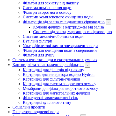
Фільтри для захисту від накипу
Система пом'якшення води
Фільтри зворотного осмосу
Системи комплексного очищення води
Фільтрація від заліза та видалення сірководню
Колбові фільтри з картриджем від заліза
Системи від заліза, марганцю та сірководню
Системи механічної очистки води
Вугільні фільтри
Ультрафіолетові лампи знезараження води
Фільтри для очищення води з свердловин
Фільтри для душу
Системи очистки води в екстремальних умовах
Картриджі та завантаження для фільтрів
Картриджі для фільтрів від накипу
Картридж для генератора водню Hydron
Картриджі для фільтрів-глечиків
Картриджі для систем зворотного осмосу
Мембрани для фільтрів зворотного осмосу
Картриджі для магістральних фільтрів
Фільтруючі завантаження і сіль
Картриджі вугільного типу
Соціальні проекти
Генератори водневої води