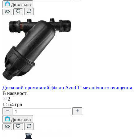
До кошика
Дисковий промивний фільтр Azud 1'' механічного очищення
В наявності
2
1 554 грн
До кошика