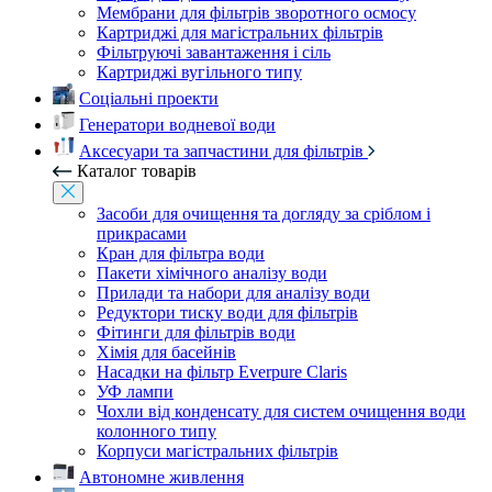
Мембрани для фільтрів зворотного осмосу
Картриджі для магістральних фільтрів
Фільтруючі завантаження і сіль
Картриджі вугільного типу
Соціальні проекти
Генератори водневої води
Аксесуари та запчастини для фільтрів
Каталог товарів
Засоби для очищення та догляду за сріблом і
прикрасами
Кран для фільтра води
Пакети хімічного аналізу води
Прилади та набори для аналізу води
Редуктори тиску води для фільтрів
Фітинги для фільтрів води
Хімія для басейнів
Насадки на фільтр Everpure Claris
УФ лампи
Чохли від конденсату для систем очищення води
колонного типу
Корпуси магістральних фільтрів
Автономне живлення