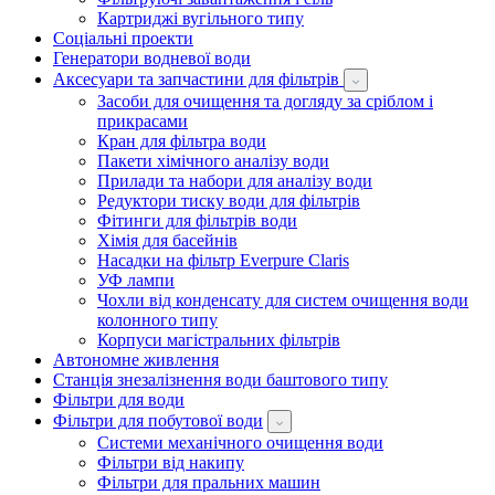
Картриджі вугільного типу
Соціальні проекти
Генератори водневої води
Аксесуари та запчастини для фільтрів
Засоби для очищення та догляду за сріблом і
прикрасами
Кран для фільтра води
Пакети хімічного аналізу води
Прилади та набори для аналізу води
Редуктори тиску води для фільтрів
Фітинги для фільтрів води
Хімія для басейнів
Насадки на фільтр Everpure Claris
УФ лампи
Чохли від конденсату для систем очищення води
колонного типу
Корпуси магістральних фільтрів
Автономне живлення
Станція знезалізнення води баштового типу
Фільтри для води
Фільтри для побутової води
Системи механічного очищення води
Фільтри від накипу
Фільтри для пральних машин