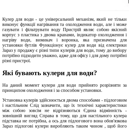
Кулер для води - це універсальний механізм, який не тільки
виконує функції нагрівання та охолодження води, але і може
газувати і фільтрувати воду Пристрій являє собою якісний
корпус з пластика з двома кранами, індикатор охолодження і
нагріву води, вимикач і воронка, яка призначена для
установки бутлів Функціонує кулер для води від електрики
Зараз у продажу є різні типи кулерів для води, тому до вибору
потрібно підходити уважно, адже для офісу і для дому потрібні
різні пристрої.
Які бувають кулери для води?
На даний момент кулери для води прийнято розрізняти за
принципом охолодження і за способом установки.
Установка кулерів здійснюється двома способами - підлоговим
і настільним Слід зазначити, що їх технічні характеристики
між собою зовсім не відрізняються Єдина відмінність -
зовнішній вигляд Справа в тому, що для настільного кулера
підставка не потрібна, а ось для підлогового вона обов'язкова
Зараз підлогові кулери виробляють таким чином , щоб його