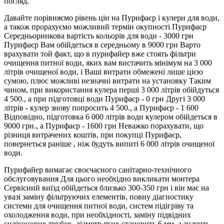
погляд.
Давайте порівняємо рівень цін на Пурифаєр і кулери для води,
а також прорахуємо можливий термін окупності Пурифаєр
Середньоринкова вартість кольорів для води - 3000 грн
Пурифаєр Вам обійдеться в середньому в 9000 грн Варто
врахувати той факт, що в пурифайер вже стоять фільтри
очищення питної води, яких вам вистачить мінімум на 3 000
літрів очищеної води, і Ваші витрати обмежені лише цією
сумою, плюс можливі незначні витрати на установку Таким
чином, при використання кулера перші 3 000 літрів обійдуться
4 500., а при підготовці води Пурифаєр - 0 грн Другі 3 000
літрів - кулер знову попросить 4 500., а Пурифаєр - 1 600
Відповідно, підготовка 6 000 літрів води кулером обійдеться в
9000 грн., а Пурифаєр - 1600 грн Неважко порахувати, що
різниця витрачених коштів, при покупці Пурифаєр,
повернеться раніше , ніж будуть випиті 6 000 літрів очищеної
води.
Пурифайер вимагає своєчасного санітарно-технічного
обслуговування Для цього необхідно викликати монтера
Сервісний виїзд обійдеться близько 300-350 грн і він має на
увазі заміну фільтруючих елементів, повну діагностику
системи для очищення питної води, систем підігріву та
охолодження води, при необхідності, заміну підвідних
силіконових трубок, діаметр яких становить 6 мм, а значить,