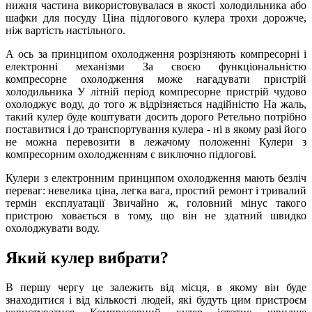
нижня частина використовувалася в якості холодильника або
шафки для посуду Ціна підлогового кулера трохи дорожче,
ніж вартість настільного.
А ось за принципом охолодження розрізняють компресорні і
електронні механізми За своєю функціональністю
компресорне охолодження може нагадувати пристрій
холодильника У літній період компресорне пристрій чудово
охолоджує воду, до того ж відрізняється надійністю На жаль,
такий кулер буде коштувати досить дорого Ретельно потрібно
поставитися і до транспортування кулера - ні в якому разі його
не можна перевозити в лежачому положенні Кулери з
компресорним охолодженням є виключно підлогові.
Кулери з електронним принципом охолодження мають безліч
переваг: невелика ціна, легка вага, простий ремонт і тривалий
термін експлуатації Звичайно ж, головний мінус такого
пристрою ховається в тому, що він не здатний швидко
охолоджувати воду.
Який кулер вибрати?
В першу чергу це залежить від місця, в якому він буде
знаходитися і від кількості людей, які будуть цим пристроєм