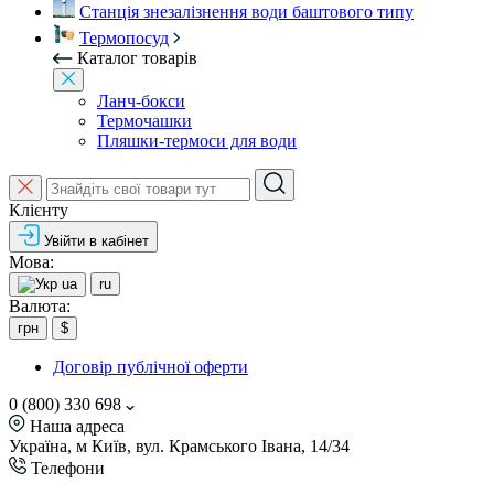
Станція знезалізнення води баштового типу
Термопосуд
Каталог товарів
Ланч-бокси
Термочашки
Пляшки-термоси для води
Клієнту
Увійти в кабінет
Мова:
ua
ru
Валюта:
грн
$
Договір публічної оферти
0 (800) 330 698
Наша адреса
Україна, м Київ, вул. Крамського Івана, 14/34
Телефони