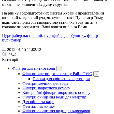
механічне очищення їх дуже скрутна.
На ринку водопідготовчих систем України представлений
широкий модельний ряд, як кулерів, так і Пурифаєр Тому,
який саме пристрій використовувати, яку воду пити, а
головне як заощадити Ваші кошти вибір за Вами.
Пурифайер настільний
,
пурифайер для будинку
,
фільтр
пурифайер
2015-01-15 11:02:12
3642
Категорії
Фільтри для питної води
Фільтри картриджного типу Pallas PWG
Голови для кріплення картриджа
Фільтри-глечики для води
Фільтри зворотного осмосу
Комерційні фільтри зворотного осмосу
Фільтри очищення води для квартир
Для офісів та кафе
Фільтри під мийку
Фільтри очищення води для кавоварок