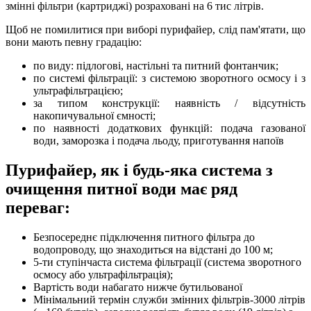
змінні фільтри (картриджі) розраховані на 6 тис літрів.
Щоб не помилитися при виборі пурифайер, слід пам'ятати, що
вони мають певну градацію:
по виду: підлогові, настільні та питний фонтанчик;
по системі фільтрації: з системою зворотного осмосу і з
ультрафільтрацією;
за типом конструкції: наявність / відсутність
накопичувальної ємності;
по наявності додаткових функцій: подача газованої
води, заморозка і подача льоду, приготування напоїв
Пурифайер, як і будь-яка система з
очищення питної води має ряд
переваг:
Безпосереднє підключення питного фільтра до
водопроводу, що знаходиться на відстані до 100 м;
5-ти ступінчаста система фільтрації (система зворотного
осмосу або ультрафільтрація);
Вартість води набагато нижче бутильованої
Мінімальний термін служби змінних фільтрів-3000 літрів