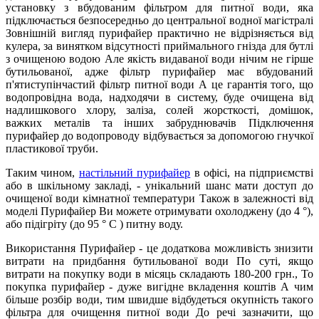
установку з вбудованим фільтром для питної води, яка
підключається безпосередньо до центральної водної магістралі
Зовнішній вигляд пурифайер практично не відрізняється від
кулера, за винятком відсутності приймального гнізда для бутлі
з очищеною водою Але якість видаваної води нічим не гірше
бутильованої, адже фільтр пурифайер має вбудований
п'ятиступінчастий фільтр питної води А це гарантія того, що
водопровідна вода, надходячи в систему, буде очищена від
надлишкового хлору, заліза, солей жорсткості, домішок,
важких металів та інших забруднювачів Підключення
пурифайер до водопроводу відбувається за допомогою гнучкої
пластикової труби.
Таким чином,
настільний пурифайер
в офісі, на підприємстві
або в шкільному закладі, - унікальний шанс мати доступ до
очищеної води кімнатної температури Також в залежності від
моделі Пурифайер Ви можете отримувати охолоджену (до 4 °),
або підігріту (до 95 ° C ) питну воду.
Використання Пурифайер - це додаткова можливість знизити
витрати на придбання бутильованої води По суті, якщо
витрати на покупку води в місяць складають 180-200 грн., То
покупка пурифайер - дуже вигідне вкладення коштів А чим
більше розбір води, тим швидше відбудеться окупність такого
фільтра для очищення питної води До речі зазначити, що