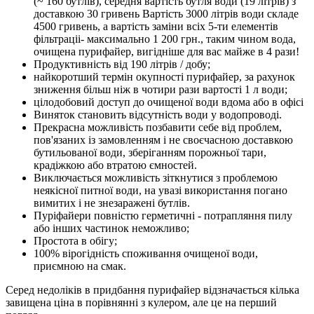
(~ 160 бутлів), середня вартість бутля води (19 літрів) з
доставкою 30 гривень Вартість 3000 літрів води складе
4500 гривень, а вартість заміни всіх 5-ти елементів
фільтраціі- максимально 1 200 грн., таким чином вода,
очищена пурифайер, вигідніше для вас майже в 4 рази!
Продуктивність від 190 літрів / добу;
найкоротший термін окупності пурифайер, за рахунок
зниження більш ніж в чотири рази вартості 1 л води;
цілодобовий доступ до очищеної води вдома або в офісі
Виняток становить відсутність води у водопроводі.
Прекрасна можливість позбавити себе від проблем,
пов'язаних із замовленням і не своєчасною доставкою
бутильованої води, зберіганням порожньої тари,
крадіжкою або втратою ємностей.
Виключається можливість зіткнутися з проблемою
неякісної питної води, на увазі використання погано
вимитих і не знезаражені бутлів.
Пуріфайери повністю герметичні - потрапляння пилу
або інших частинок неможливо;
Простота в обігу;
100% вірогідність споживання очищеної води,
приємною на смак.
Серед недоліків в придбання пурифайер відзначається кілька
завищена ціна в порівнянні з кулером, але це на перший