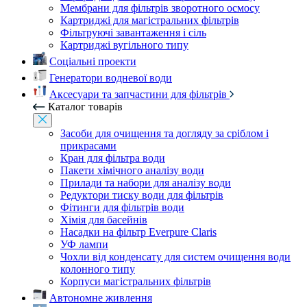
Мембрани для фільтрів зворотного осмосу
Картриджі для магістральних фільтрів
Фільтруючі завантаження і сіль
Картриджі вугільного типу
Соціальні проекти
Генератори водневої води
Аксесуари та запчастини для фільтрів
Каталог товарів
Засоби для очищення та догляду за сріблом і
прикрасами
Кран для фільтра води
Пакети хімічного аналізу води
Прилади та набори для аналізу води
Редуктори тиску води для фільтрів
Фітинги для фільтрів води
Хімія для басейнів
Насадки на фільтр Everpure Claris
УФ лампи
Чохли від конденсату для систем очищення води
колонного типу
Корпуси магістральних фільтрів
Автономне живлення