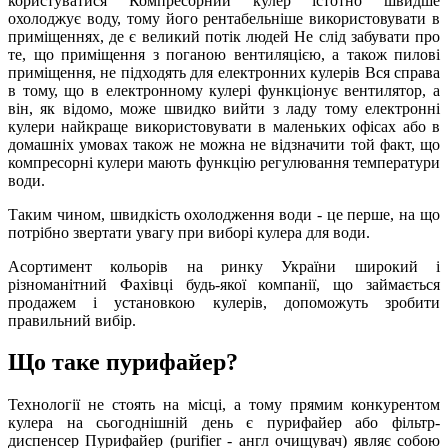
користуватися Компресорний кулер істотно швидше
охолоджує воду, тому його рентабельніше використовувати в
приміщеннях, де є великий потік людей Не слід забувати про
те, що приміщення з поганою вентиляцією, а також пилові
приміщення, не підходять для електронних кулерів Вся справа
в тому, що в електронному кулері функціонує вентилятор, а
він, як відомо, може швидко вийти з ладу тому електронні
кулери найкраще використовувати в маленьких офісах або в
домашніх умовах також не можна не відзначити той факт, що
компресорні кулери мають функцію регулювання температури
води.
Таким чином, швидкість охолодження води - це перше, на що
потрібно звертати увагу при виборі кулера для води.
Асортимент кольорів на ринку України широкий і
різноманітний Фахівці будь-якої компанії, що займається
продажем і установкою кулерів, допоможуть зробити
правильний вибір.
Що таке пурифайер?
Технології не стоять на місці, а тому прямим конкурентом
кулера на сьогоднішній день є пурифайер або фільтр-
диспенсер Пурифайер (purifier - англ очищувач) являє собою