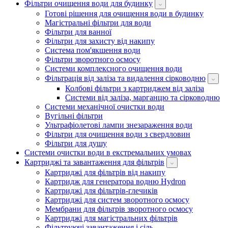
Фільтри очищення води для будинку
Готові рішення для очищення води в будинку
Магістральні фільтри для води
Фільтри для ванної
Фільтри для захисту від накипу
Система пом'якшення води
Фільтри зворотного осмосу
Системи комплексного очищення води
Фільтрація від заліза та видалення сірководню
Колбові фільтри з картриджем від заліза
Системи від заліза, марганцю та сірководню
Системи механічної очистки води
Вугільні фільтри
Ультрафіолетові лампи знезараження води
Фільтри для очищення води з свердловин
Фільтри для душу
Системи очистки води в екстремальних умовах
Картриджі та завантаження для фільтрів
Картриджі для фільтрів від накипу
Картридж для генератора водню Hydron
Картриджі для фільтрів-глечиків
Картриджі для систем зворотного осмосу
Мембрани для фільтрів зворотного осмосу
Картриджі для магістральних фільтрів
Фільтруючі завантаження і сіль