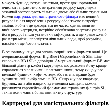
можуть бути одноступінчастими, проте для нормальної
очистки та грамотного витрачання ресурсу картриджів
зазвичай застосовують фільтри з двома або більше ступенями.
Кожен
картридж для магістрального фільтра
має певний
ресурс і після вироблення ресурсу обов'язково потребує
заміни. Робити це доводиться не часто, однак, коли ви
вибираєте картридж, потрібно обов'язково звертати увагу на
його ресурс і після установки зафіксувати, а ще краще хоча б
раз в три місяці перевіряти лічильник води, щоб розуміти,
наскільки ще його вистачить.
В основному існує два загальноприйнятих формати колб. Це
американський формат Big Blue і Європейський Slim Line,
скорочено BB і SL відповідно. Американський формат BB має
більший діаметр колби і картриджа, що дозволяє йому краще
справлятися з великими навантаженнями, тому якщо у вас
великий будинок, кафе, котедж або готель, краще буде
зупинити свій вибір саме на BB. Якщо ж у вас квартира,
будинок, дача або наприклад невелика кав'ярня, можна
розглянути європейський формат магістральних фільтрів SL,
так як вони мають більш компактну структуру.
Картриджі для магістральних фільтрів