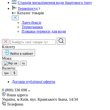
Станція знезалізнення води баштового типу
Термопосуд
Каталог товарів
Ланч-бокси
Термочашки
Пляшки-термоси для води
Клієнту
Увійти в кабінет
Мова:
ua
ru
Валюта:
грн
$
Договір публічної оферти
0 (800) 330 698
Наша адреса
Україна, м Київ, вул. Крамського Івана, 14/34
Телефони