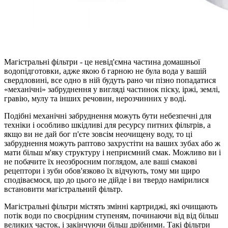
Магістральні фільтри - це невід'ємна частина домашньої
водопідготовки, адже якою б гарною не була вода у вашій
свердловині, все одно в ній будуть рано чи пізно попадатися
«механічні» забруднення у вигляді частинок піску, іржі, землі,
гравію, мулу та інших речовин, нерозчинних у воді.
Подібні механічні забруднення можуть бути небезпечні для
техніки і особливо шкідливі для ресурсу питних фільтрів, а
якщо ви не дай бог п'єте зовсім неочищену воду, то ці
забруднення можуть раптово захрустіти на ваших зубах або ж
мати більш м'яку структуру і неприємний смак. Можливо ви і
не побачите їх неозброєним поглядом, але ваші смакові
рецептори і зуби обов'язково їх відчують, тому ми щиро
сподіваємося, що до цього не дійде і ви твердо намірилися
встановити магістральний фільтр.
Магістральні фільтри містять змінні картриджі, які очищають
потік води по своєрідним ступеням, починаючи від від більш
великих часток, і закінчуючи більш дрібними. Такі фільтри