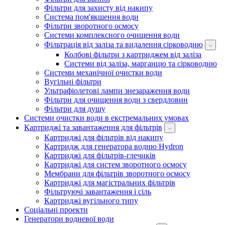
Фільтри для захисту від накипу
Система пом'якшення води
Фільтри зворотного осмосу
Системи комплексного очищення води
Фільтрація від заліза та видалення сірководню
Колбові фільтри з картриджем від заліза
Системи від заліза, марганцю та сірководню
Системи механічної очистки води
Вугільні фільтри
Ультрафіолетові лампи знезараження води
Фільтри для очищення води з свердловин
Фільтри для душу
Системи очистки води в екстремальних умовах
Картриджі та завантаження для фільтрів
Картриджі для фільтрів від накипу
Картридж для генератора водню Hydron
Картриджі для фільтрів-глечиків
Картриджі для систем зворотного осмосу
Мембрани для фільтрів зворотного осмосу
Картриджі для магістральних фільтрів
Фільтруючі завантаження і сіль
Картриджі вугільного типу
Соціальні проекти
Генератори водневої води