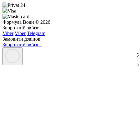
Формула Води © 2026
Зворотний зв’язок
Viber
Viber
Telegram
Замовити дзвінок
Зворотний зв’язок
3
2
3
5
3
2
3
5