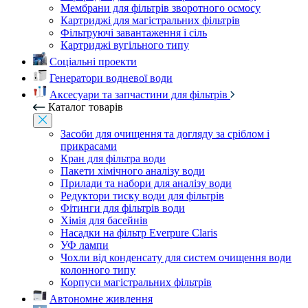
Мембрани для фільтрів зворотного осмосу
Картриджі для магістральних фільтрів
Фільтруючі завантаження і сіль
Картриджі вугільного типу
Соціальні проекти
Генератори водневої води
Аксесуари та запчастини для фільтрів
Каталог товарів
Засоби для очищення та догляду за сріблом і
прикрасами
Кран для фільтра води
Пакети хімічного аналізу води
Прилади та набори для аналізу води
Редуктори тиску води для фільтрів
Фітинги для фільтрів води
Хімія для басейнів
Насадки на фільтр Everpure Claris
УФ лампи
Чохли від конденсату для систем очищення води
колонного типу
Корпуси магістральних фільтрів
Автономне живлення