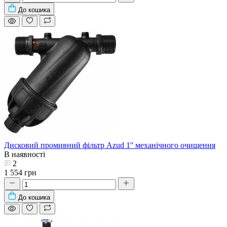
До кошика
Дисковий промивний фільтр Azud 1'' механічного очищення
В наявності
2
1 554 грн
До кошика