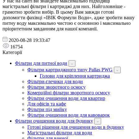
У нас на сайті ви знайдете максимально підходящі
магістральні фільтри і картриджі для них. Найголовніше -
грамотно зробити вибір. В цьому Вам завжди готові
допомогти фахівці «ІВІК Формули Води», адже зробити вашу
питну воду максимально чистою є основною і максимально
пріоритетним завданням для нашої компанії.
2020-08-28 19:33:47
16754
Категорії
Фільтри для питної води
Фільтри картриджного типу Pallas PWG
Голови для кріплення картриджа
Фільтри-глечики для води
Фільтри зворотного осмосу
Комерційні фільтри зворотного осмосу
Фільтри очищення води для квартир
Для офісів та кафе
Фільтри під мийку
Фільтри очищення води для кавоварок
Фільтри очищення води для будинку
Готові рішення для очищення води в будинку
Магістральні фільтри для води
Фільтри для ванної