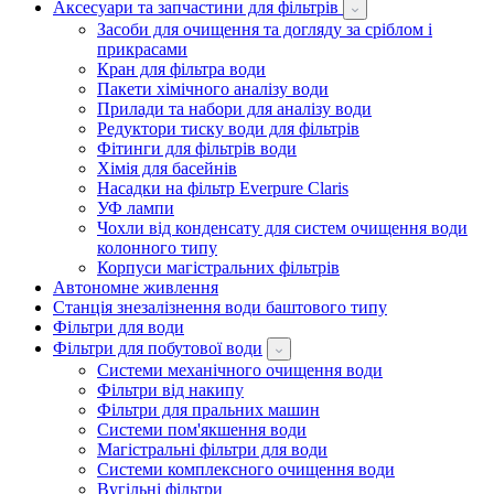
Аксесуари та запчастини для фільтрів
Засоби для очищення та догляду за сріблом і
прикрасами
Кран для фільтра води
Пакети хімічного аналізу води
Прилади та набори для аналізу води
Редуктори тиску води для фільтрів
Фітинги для фільтрів води
Хімія для басейнів
Насадки на фільтр Everpure Claris
УФ лампи
Чохли від конденсату для систем очищення води
колонного типу
Корпуси магістральних фільтрів
Автономне живлення
Станція знезалізнення води баштового типу
Фільтри для води
Фільтри для побутової води
Системи механічного очищення води
Фільтри від накипу
Фільтри для пральних машин
Системи пом'якшення води
Магістральні фільтри для води
Системи комплексного очищення води
Вугільні фільтри