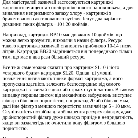
Для магістралей зазвичай застосовуються картриджі
жорсткого очищення з поліпропіленового наповнювача, а для
видалення неприємного запаху хлору - картриджі з
брикетованого активованого вугілля. Існує два варіанти
довжини таких фільтрів - 10 і 20 дюймів.
Наприклад, картридж BB10 має довжину 10 дюймів, що
можна легко зрозуміти, виходячи з назви фільтра. Ресурс
такого картриджа зазвичай становить приблизно 10-14 тисяч
літрів. Картридж BB20 відрізняється від попереднього тільки
тим, що має в два рази більший ресурс.
Все те ж саме можна сказати про картридж SL10 і його
«старшого брата» картридж SL20. Однак, ці умовні
позначення визначають тільки формат картриджа, а його
пропускна здатність залежить безпосередньо від самого
картриджа і зазвичай є двох або трьох ступінчастою. В такому
випадку першим щитом від механічних забруднень виступає
фільтр з більшою пористістю, наприклад 20 або більше мкм,
далі йде фільтр з меншою пористістю зазвичай це 5 - 10 мкм.
Ступінчатість потрібна для збільшення ресурсу фільтру, адже
дрібнопористий фільтр дуже швидко прийде в непридатність,
якщо ви заздалегідь не очистили воду фільтром з більшою
пористістю.