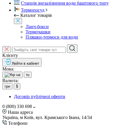
Станція знезалізнення води баштового типу
Термопосуд
Каталог товарів
Ланч-бокси
Термочашки
Пляшки-термоси для води
Клієнту
Увійти в кабінет
Мова:
ua
ru
Валюта:
грн
$
Договір публічної оферти
0 (800) 330 698
Наша адреса
Україна, м Київ, вул. Крамського Івана, 14/34
Телефони