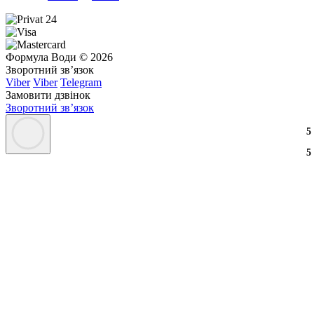
Формула Води © 2026
Зворотний зв’язок
Viber
Viber
Telegram
Замовити дзвінок
Зворотний зв’язок
3
2
3
5
3
2
3
5