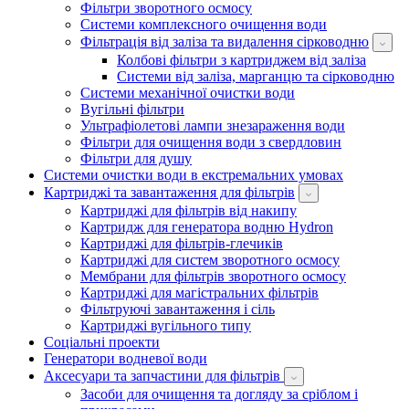
Фільтри зворотного осмосу
Системи комплексного очищення води
Фільтрація від заліза та видалення сірководню
Колбові фільтри з картриджем від заліза
Системи від заліза, марганцю та сірководню
Системи механічної очистки води
Вугільні фільтри
Ультрафіолетові лампи знезараження води
Фільтри для очищення води з свердловин
Фільтри для душу
Системи очистки води в екстремальних умовах
Картриджі та завантаження для фільтрів
Картриджі для фільтрів від накипу
Картридж для генератора водню Hydron
Картриджі для фільтрів-глечиків
Картриджі для систем зворотного осмосу
Мембрани для фільтрів зворотного осмосу
Картриджі для магістральних фільтрів
Фільтруючі завантаження і сіль
Картриджі вугільного типу
Соціальні проекти
Генератори водневої води
Аксесуари та запчастини для фільтрів
Засоби для очищення та догляду за сріблом і