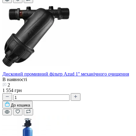
Дисковий промивний фільтр Azud 1'' механічного очищення
В наявності
2
1 554 грн
До кошика