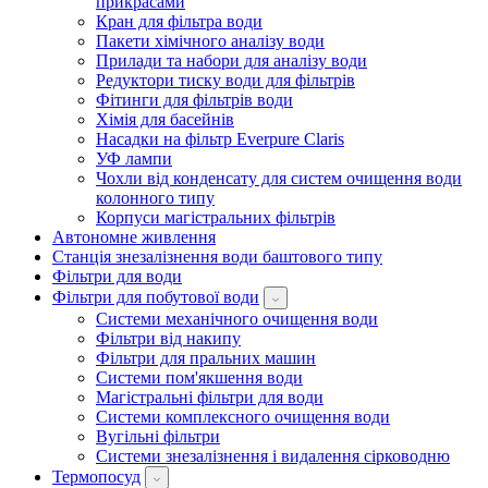
прикрасами
Кран для фільтра води
Пакети хімічного аналізу води
Прилади та набори для аналізу води
Редуктори тиску води для фільтрів
Фітинги для фільтрів води
Хімія для басейнів
Насадки на фільтр Everpure Claris
УФ лампи
Чохли від конденсату для систем очищення води
колонного типу
Корпуси магістральних фільтрів
Автономне живлення
Станція знезалізнення води баштового типу
Фільтри для води
Фільтри для побутової води
Системи механічного очищення води
Фільтри від накипу
Фільтри для пральних машин
Системи пом'якшення води
Магістральні фільтри для води
Системи комплексного очищення води
Вугільні фільтри
Системи знезалізнення і видалення сірководню
Термопосуд