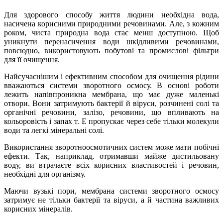
Для здорового способу життя людини необхідна вода,
насичена корисними природними речовинами. Але, з кожним
роком, чиста природна вода стає менш доступною. Щоб
уникнути перенасичення води шкідливими речовинами,
повсюдно, використовують побутові та промислові фільтри
для її очищення.
Найсучаснішим і ефективним способом для очищення рідини
вважаються системи зворотного осмосу. В основі роботи
лежить напівпроникна мембрана, що має дуже маленькі
отвори. Вони затримують бактерії й віруси, розчинені солі та
органічні речовини, залізо, речовини, що впливають на
кольоровість і запах т. Е пропускає через себе тільки молекули
води та легкі мінеральні солі.
Використання зворотноосмотичних систем може мати побічні
ефекти. Так, наприклад, отримавши майже дистильовану
воду, ви втрачаєте всіх корисних властивостей і речовин,
необхідні для організму.
Маючи вузькі пори, мембрана системи зворотного осмосу
затримує не тільки бактерії та віруси, а й частина важливих
корисних мінералів.