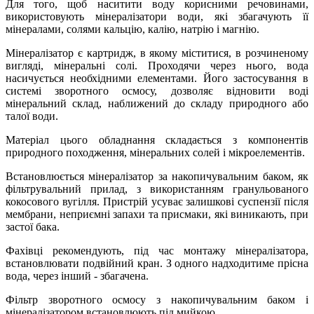
Для того, щоб наситити воду корисними речовинами,
використовують мінералізатори води, які збагачують її
мінералами, солями кальцію, калію, натрію і магнію.
Мінералізатор є картридж, в якому міститися, в розчиненому
вигляді, мінеральні солі. Проходячи через нього, вода
насичується необхідними елементами. Його застосування в
системі зворотного осмосу, дозволяє відновити воді
мінеральний склад, наближений до складу природного або
талої води.
Матеріал цього обладнання складається з компонентів
природного походження, мінеральних солей і мікроелементів.
Встановлюється мінералізатор за накопичувальним баком, як
фільтрувальний прилад, з використанням гранульованого
кокосового вугілля. Пристрій усуває залишкові суспензії після
мембрани, неприємні запахи та присмаки, які виникають, при
застої бака.
Фахівці рекомендують, під час монтажу мінералізатора,
встановлювати подвійний кран. З одного надходитиме прісна
вода, через інший - збагачена.
Фільтр зворотного осмосу з накопичувальним баком і
мінералізатором встановлюють під мийкою.