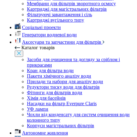
Мембрани для фільтрів зворотного осмосу
Картриджі для магістральних фільтрів
Фільтруючі завантаження і сіль
Картриджі вугільного типу
Соціальні проекти
Генератори водневої води
Аксесуари та запчастини для фільтрів
Каталог товарів
Засоби для очищення та догляду за сріблом і
прикрасами
Кран для фільтра води
Пакети хімічного аналізу води
Прилади та набори для аналізу води
Редуктори тиску води для фільтрів
Фітинги для фільтрів води
Хімія для басейнів
Насадки на фільтр Everpure Claris
УФ лампи
Чохли від конденсату для систем очищення води
колонного типу
Корпуси магістральних фільтрів
Автономне живлення