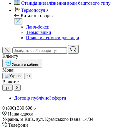
Станція знезалізнення води баштового типу
Термопосуд
Каталог товарів
Ланч-бокси
Термочашки
Пляшки-термоси для води
Клієнту
Увійти в кабінет
Мова:
ua
ru
Валюта:
грн
$
Договір публічної оферти
0 (800) 330 698
Наша адреса
Україна, м Київ, вул. Крамського Івана, 14/34
Телефони