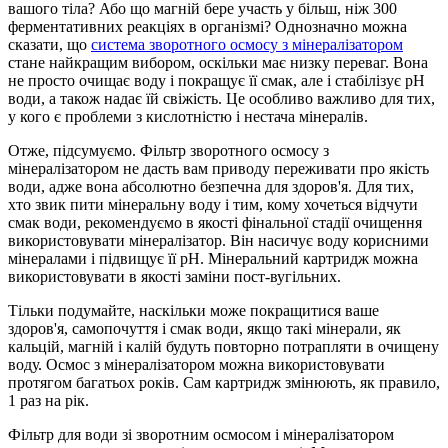
вашого тіла? Або що магній бере участь у більш, ніж 300
ферментативних реакціях в організмі? Однозначно можна
сказати, що
система зворотного осмосу з мінералізатором
стане найкращим вибором, оскільки має низку переваг. Вона
не просто очищає воду і покращує її смак, але і стабілізує рН
води, а також надає їй свіжість. Це особливо важливо для тих,
у кого є проблеми з кислотністю і нестача мінералів.
Отже, підсумуємо. Фільтр зворотного осмосу з
мінералізатором не дасть вам приводу переживати про якість
води, адже вона абсолютно безпечна для здоров'я. Для тих,
хто звик пити мінеральну воду і тим, кому хочеться відчути
смак води, рекомендуємо в якості фінальної стадії очищення
використовувати мінералізатор. Він насичує воду корисними
мінералами і підвищує її рН. Мінеральний картридж можна
використовувати в якості заміни пост-вугільних.
Тільки подумайте, наскільки може покращитися ваше
здоров'я, самопочуття і смак води, якщо такі мінерали, як
кальцій, магній і калій будуть повторно потрапляти в очищену
воду. Осмос з мінералізатором можна використовувати
протягом багатьох років. Сам картридж змінюють, як правило,
1 раз на рік.
Фільтр для води зі зворотним осмосом і мінералізатором