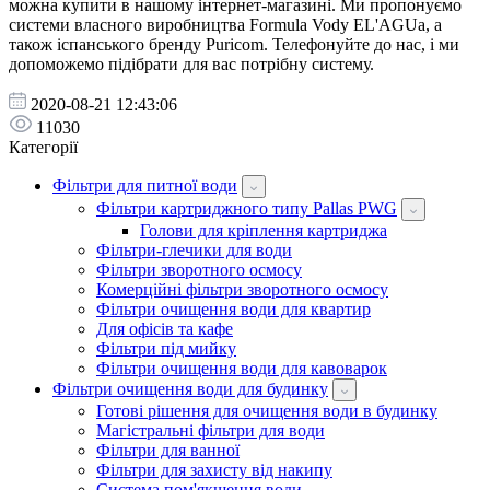
можна купити в нашому інтернет-магазині. Ми пропонуємо
системи власного виробництва Formula Vody EL'AGUa, а
також іспанського бренду Puricom. Телефонуйте до нас, і ми
допоможемо підібрати для вас потрібну систему.
2020-08-21 12:43:06
11030
Категорії
Фільтри для питної води
Фільтри картриджного типу Pallas PWG
Голови для кріплення картриджа
Фільтри-глечики для води
Фільтри зворотного осмосу
Комерційні фільтри зворотного осмосу
Фільтри очищення води для квартир
Для офісів та кафе
Фільтри під мийку
Фільтри очищення води для кавоварок
Фільтри очищення води для будинку
Готові рішення для очищення води в будинку
Магістральні фільтри для води
Фільтри для ванної
Фільтри для захисту від накипу
Система пом'якшення води