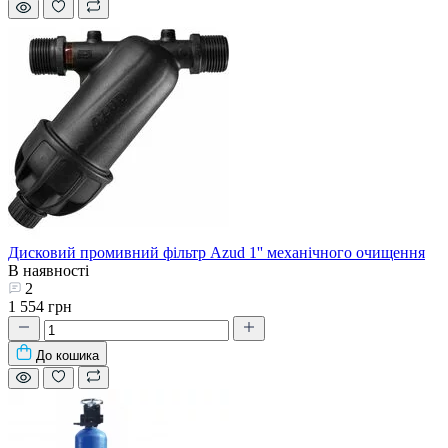
Дисковий промивний фільтр Azud 1'' механічного очищення
В наявності
2
1 554 грн
До кошика