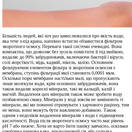
Більшість людей, які хоч раз замислювалися про якість води,
яка тече з-під крана, напевно встигли обзавестися фільтром
зворотного осмосу. Переваги такої системи очевидні. Вона
компактна, що дозволяє без зусиль помістити її під мийкою,
видаляє до 99% забруднювачів, включаючи бактерії і віруси,
солі жорсткості, мідь, кадмій, нікель, залізо. Основним
фільтруючим елементом фільтра зі зворотним осмосом є
мембрана, ступінь фільтрації якої становить 0,0001 мкм.
Оскільки пори мембрани настільки малі, що пропускають
лише молекули води, крім основних забруднювачів, вона
також видаляє корисні мінерали, такі як кальцій, калій і
магній. Видалення цих мінералів також може зробити воду
позбавленою смаку. Мінерали у воді зовсім не замінюють ті
мінерали, які ми повинні отримувати з харчового раціону, тим
не менш, вони можуть бути важливою добавкою. Також
одним з недоліків видалення мінералів з води є підвищення
кислотності. Вода після зворотного осмосу часто має рівень
pH 7 або нижче. Хоча не варто бити паніку завчасно, оскільки
улюблена ранкова кава, апельсиновий сік або солодка