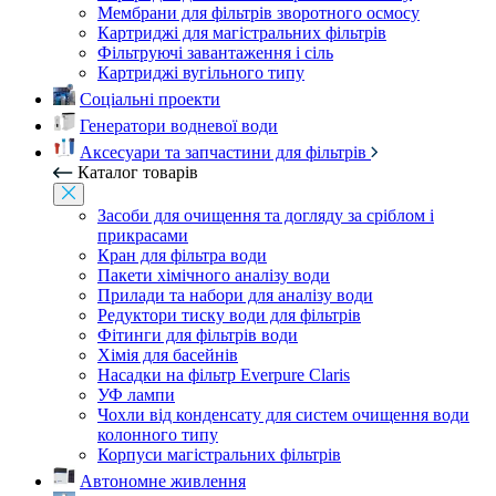
Мембрани для фільтрів зворотного осмосу
Картриджі для магістральних фільтрів
Фільтруючі завантаження і сіль
Картриджі вугільного типу
Соціальні проекти
Генератори водневої води
Аксесуари та запчастини для фільтрів
Каталог товарів
Засоби для очищення та догляду за сріблом і
прикрасами
Кран для фільтра води
Пакети хімічного аналізу води
Прилади та набори для аналізу води
Редуктори тиску води для фільтрів
Фітинги для фільтрів води
Хімія для басейнів
Насадки на фільтр Everpure Claris
УФ лампи
Чохли від конденсату для систем очищення води
колонного типу
Корпуси магістральних фільтрів
Автономне живлення