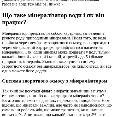
газована вода теж має рН нижче 7.
Що таке мінералізатор води і як він
працює?
Мінералізатор представляє собою картридж, заповнений
різного роду природними мінералами. Після того, як вода
пройшла через мембрану зворотного осмосу, вона проходить
через мінеральний картридж, де відбувається насичення
мінералами. Так, один мінерал може додавати у воду тільки
кальцій, інший - кальцій і магній, а третій - до 5 і більше
природних мінералів. Якщо ви вже купили систему
зворотного осмосу без мінералізатора, не хвилюйтеся, ви все
одно можете його додати.
Система зворотного осмосу з мінералізатором
Так який же все-таки фільтр вибрати: звичайний з п'ятьма
етапами очищення або ж з картриджем мінералізатором?
Багато що залежить від ваших переконань і вподобань. Нам
відомо, що мінерали важливі, але часто не замислюємося, що
саме вони роблять або, що може трапитися, коли нам не
вистачає їх. А ви знали, що кальцій становить до 2% ваги