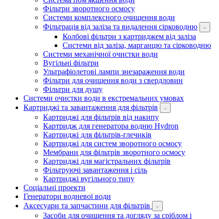
Фільтри зворотного осмосу
Системи комплексного очищення води
Фільтрація від заліза та видалення сірководню
Колбові фільтри з картриджем від заліза
Системи від заліза, марганцю та сірководню
Системи механічної очистки води
Вугільні фільтри
Ультрафіолетові лампи знезараження води
Фільтри для очищення води з свердловин
Фільтри для душу
Системи очистки води в екстремальних умовах
Картриджі та завантаження для фільтрів
Картриджі для фільтрів від накипу
Картридж для генератора водню Hydron
Картриджі для фільтрів-глечиків
Картриджі для систем зворотного осмосу
Мембрани для фільтрів зворотного осмосу
Картриджі для магістральних фільтрів
Фільтруючі завантаження і сіль
Картриджі вугільного типу
Соціальні проекти
Генератори водневої води
Аксесуари та запчастини для фільтрів
Засоби для очищення та догляду за сріблом і