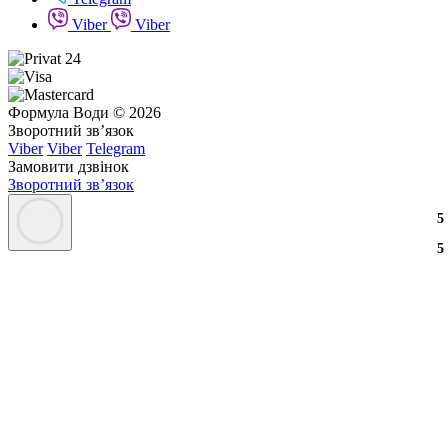
Viber
Viber
Формула Води © 2026
Зворотний зв’язок
Viber
Viber
Telegram
Замовити дзвінок
Зворотний зв’язок
3
2
3
5
3
2
3
5