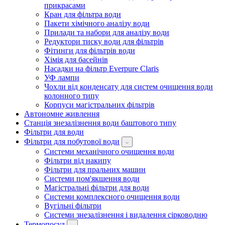
прикрасами
Кран для фільтра води
Пакети хімічного аналізу води
Прилади та набори для аналізу води
Редуктори тиску води для фільтрів
Фітинги для фільтрів води
Хімія для басейнів
Насадки на фільтр Everpure Claris
УФ лампи
Чохли від конденсату для систем очищення води
колонного типу
Корпуси магістральних фільтрів
Автономне живлення
Станція знезалізнення води баштового типу
Фільтри для води
Фільтри для побутової води
Системи механічного очищення води
Фільтри від накипу
Фільтри для пральних машин
Системи пом'якшення води
Магістральні фільтри для води
Системи комплексного очищення води
Вугільні фільтри
Системи знезалізнення і видалення сірководню
Термопосуд