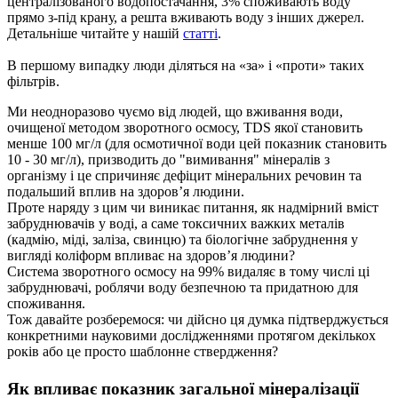
централізованого водопостачання, 3% споживають воду
прямо з-під крану, а решта вживають воду з інших джерел.
Детальніше читайте у нашій
статті
.
В першому випадку люди діляться на «за» і «проти» таких
фільтрів.
Ми неодноразово чуємо від людей, що вживання води,
очищеної методом зворотного осмосу,
TDS
якої становить
менше 100 мг/л (для осмотичної води цей показник становить
10 - 30 мг/л), призводить до "вимивання" мінералів з
організму і це спричиняє дефіцит мінеральних речовин та
подальший вплив на здоров’я людини.
Проте наряду з цим чи виникає питання, як надмірний вміст
забруднювачів у воді, а саме токсичних важких металів
(кадмію, міді, заліза, свинцю) та біологічне забруднення у
вигляді коліформ впливає на здоров’я людини?
C
истема зворотного осмосу на 99% видаляє в тому числі ці
забруднювачі
, роблячи воду безпечною та придатною для
споживання.
Тож давайте розберемося: чи дійсно ця думка підтверджується
конкретними науковими дослідженнями протягом декількох
років або це просто шаблонне ствердження?
Як впливає показник загальної мінералізації