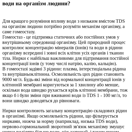
води на організм людини?
Для кращого розуміння впливу води з низьким вмістом TDS
на організм людини потрібно розуміти механізм організму, а
саме гомеостазу.
Гомеостаз - це підтримка статичних або постійних умов у
внутрішньому середовищі організму. Цей природний процес
контролює концентрацію мінералів (іонів) та води в рідини
організму всередині і зовні всіх клітин усіх органів і тканин
тіла. Нирки є найбільш важливими для підтримання постійн
ої
концентраці
ї
іонів (у тому числі натрію, калію, кальцію).
В гомеостазі задіяні 3 рідини: плазма, інтерстиціальна рідина
та внутрішньоклітинна. Осмоляльність цих рідин становить
9000 мг/л. Будь-які зміни від нормальної концентрації іонів у
клітинній мембрані коригуються за 1 хвилину або менше,
оскільки вода швидко рухається крізь клітинні мембрани, тож
якщо б і були зміни при вживанні води із TDS 1 - 100 мг/л, то
вони швидко доводяться до рівноваги.
Нирки контролюють загальну концентрацію складових рідин
в організмі. Якщо осмоляльність рідини, що фільтрується
нирками, нижча за норму (наприклад, низька TDS води)
,
нервово-гормональний зворотний зв'язок механізму змушу
є
нирк
и
виділяти більше води, ніж зазвичай, і таким чином