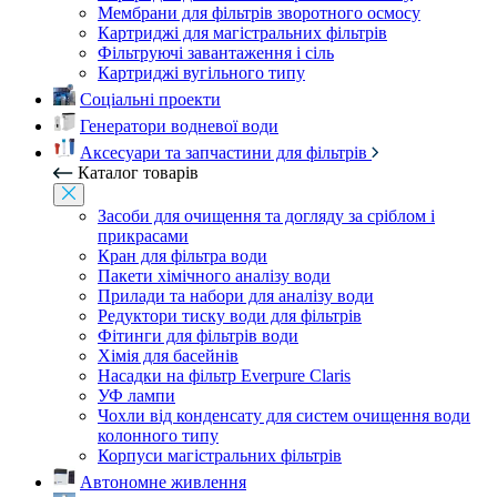
Мембрани для фільтрів зворотного осмосу
Картриджі для магістральних фільтрів
Фільтруючі завантаження і сіль
Картриджі вугільного типу
Соціальні проекти
Генератори водневої води
Аксесуари та запчастини для фільтрів
Каталог товарів
Засоби для очищення та догляду за сріблом і
прикрасами
Кран для фільтра води
Пакети хімічного аналізу води
Прилади та набори для аналізу води
Редуктори тиску води для фільтрів
Фітинги для фільтрів води
Хімія для басейнів
Насадки на фільтр Everpure Claris
УФ лампи
Чохли від конденсату для систем очищення води
колонного типу
Корпуси магістральних фільтрів
Автономне живлення