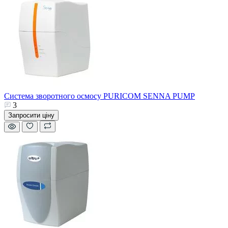
Система зворотного осмосу PURICOM SENNA PUMP
3
Запросити ціну