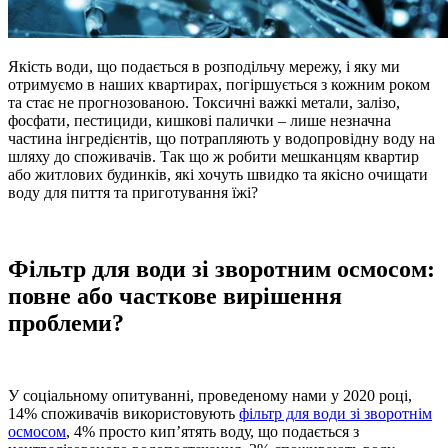
Якість води, що подається
в розподільчу мережу, і яку ми
отримуємо в наших квартирах, погіршується з кожним роком
та стає не прогнозованою. Токсичні важкі метали, залізо,
фосфати, пестициди, кишкові палички – лише незначна
частина інгредієнтів, що потрапляють у водопровідну воду на
шляху до споживачів. Так що ж робити мешканцям квартир
або житлових будинків, які хочуть швидко та якісно очищати
воду для пиття та приготування їжі?
Фільтр для води зі зворотним осмосом:
повне або часткове вирішення
проблеми?
У соціальному опитуванні, проведеному нами у 2020 році,
14% споживачів використовують
фільтр для води зі зворотнім
осмосом
, 4% просто кип’ятять воду, що подається з