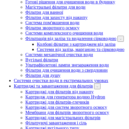
Готові рішення для очищення води в будинку
Магістральні фільтри для води
Фільтри для ванної
Фільтри для захисту від накипу
Система пом'якшення води
Фільтри зворотного осмосу
Системи комплексного очищення води
Фільтрація від заліза та видалення сірководню
Колбові фільтри з картриджем від заліза
Системи від заліза, марганцю та сірководню
Системи механічної очистки води
Вугільні фільтри
Ультрафіолетові лампи знезараження води
Фільтри для очищення води з свердловин
Фільтри для душу
Системи очистки води в екстремальних умовах
Картриджі та завантаження для фільтрів
Картриджі для фільтрів від накипу
Картридж для генератора водню Hydron
Картриджі для фільтрів-глечиків
Картриджі для систем зворотного осмосу
Мембрани для фільтрів зворотного осмосу
Картриджі для магістральних фільтрів
Фільтруючі завантаження і сіль
Картриджі вугільного типу