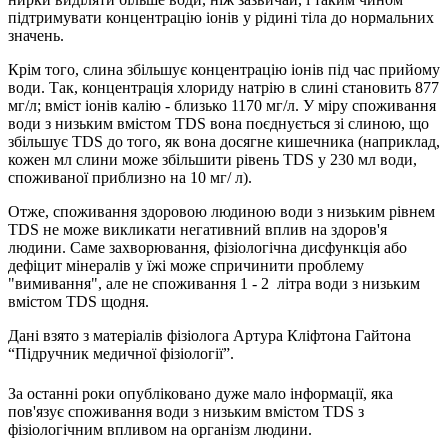
підтримувати концентрацію іонів у рідині тіла до нормальних
значень.
Крім того, слина збільшує концентраці
ю
іонів під час прийому
води.
Так, концентрація хлориду натрію в слині становить 877
мг/л; вміст іонів калію - близько 1170 мг/л.
У міру споживання
води з низьким вмістом
TDS
вона поєднується зі слиною, що
збільшує
TDS
до того, як вона досягне кишечника (наприклад,
кожен мл слини може збільшити рівень
TDS
у 230 мл води,
споживаної приблизно на 10 мг/ л).
Отже, споживання здоровою людиною води з низьким рівнем
TDS не може
викликати негативний вплив на здоров'я
людини. Саме захворювання, фізіологічна дисфункція або
дефіцит мінералів у їжі
може спричинити проблему
"вимивання", але не спожива
ння
1 - 2 літра води з низьким
вмістом TDS щодня.
Дані взято з матеріалів фізіолога Артура Кліфтона Гайтона
“Підручник медичної фізіології”.
За останні роки опубліковано дуже мало інформації, яка
пов'язує споживання води з низьким вмістом TDS з
фізіологічним впливом на організм людини.