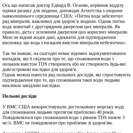
Ось що написав доктор Едвард В. Оганян, керівник відділу
оцінки ризику для людини, доповідач Агентства з охорони
навколишнього середовища США: «Питна вода забезпечує
ряд мінералів, важливих для здоров’я людини. Однак питна
вода зазвичай є другорядним джерелом цих мінералів. Як
правило, дієта є основним джерелом цих корисних мінералів.
Мені не відомі жодні дані, адекватні для підтвердження
висновку, що вода з низьким вмістом мінералів небезпечна».
Так чи інакше, на сьогодні немає відомих задокументованих
випадків, які б свідчили про те, що споживання води з
низьким вмістом TDS створюють або не створюють будь-які
довгострокові наслідки для здоров'я.
Однак можна навести ряд польових дослідів, які спростовують
підтвердження про те, що споживання такої води людьми
викликає шкідливі наслідки.
Польові досліди
У ВМС США використовували дистильовану морську воду
для споживання людьми протягом приблизно 40 років.
Повідомлялося про споживання води з рівнем TDS нижче 3
мг/л. ВМС не повідомляли про проблеми зі здоров'ям.