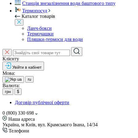
Станція знезалізнення води баштового типу
Термопосуд
Каталог товарів
Ланч-бокси
Термочашки
Пляшки-термоси для води
Клієнту
Увійти в кабінет
Мова:
ua
ru
Валюта:
грн
$
Договір публічної оферти
0 (800) 330 698
Наша адреса
Україна, м Київ, вул. Крамського Івана, 14/34
Телефони