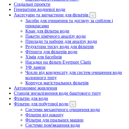
Соціальні проекти
Генератори водневої води
Аксесуари та запчастини для фільтрів
Засоби для очищення та догляду за сріблом і
прикрасами
Кран для фільтра води
Пакети хімічного аналізу води
Прилади та набори для аналізу води
Редуктори тиску води для фільтрів
Фітинги для фільтрів води
Хімія для басейнів
Насадки на фільтр Everpure Claris
УФ лампи
Чохли від конденсату для систем очищення води
колонного типу
Корпуси магістральних фільтрів
Автономне живлення
Станція знезалізнення води баштового типу
Фільтри для води
Фільтри для побутової води
Системи механічного очищення води
Фільтри від накипу
Фільтри для пральних машин
Системи пом'якшення води