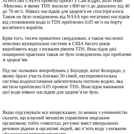
Агентство USEPA провело проєкт у Сан-Ісідро, штат Нью
-Мексико, в якому TDS знизили з 800 мг/л до діапазону від 40
до 70 мг/л. Ніяких наслідків для здоров'я не спостерігалося.
Також не було повідомлень від NASA про негативні наслідків
від споживання води із TDS приблизно 0,05 мг/л на борту
космічного корабля.
Крім того, тисячі приватних свердловин, а також численні
невеликі муніципальні системи в США багато років
виробляють воду з низьким рівнем TDS. Внаслідок цієї
поширеної практики також не було повідомлень про проблеми
зі здоров’ям.
Під час польових випробувань у Боулдері, штат Колорадо, у
якому брало участь близько 50 сімей, експериментальна
система водопостачання забезпечувала питною водою, яка
містила приблизно 0,05 проміле TDS. Внаслідок вживання
цієї води ніяких наслідків для здоров’я не було.
Якщо підсумувати все вищесказане, то можна з упевненістю
сказати, що власний механізм управління людським
організмом, тобто гомеостаз, регулює вміст мінеральних
речовин рідини в організмі людей, які п’ють воду з низьким
або високим вмістом мінералів.