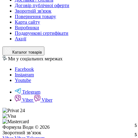
Договір публічної оферти
Зворотній зв'язок
Повернення товару
Карта сайту
Виробники
Подарункові сертифікати
Акції
Каталог товарів
Ми у соціальних мережах
Facebook
Instagram
Youtube
Telegram
Viber
Viber
3
2
3
5
Формула Води © 2026
Зворотний зв’язок
3
2
3
5