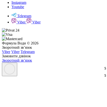
Instagram
Youtube
Telegram
Viber
Viber
Формула Води © 2026
Зворотний зв’язок
Viber
Viber
Telegram
Замовити дзвінок
Зворотний зв’язок
9
5
5
9
5
5