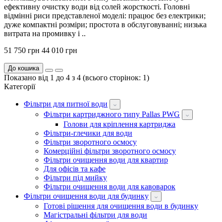
ефективну очистку води від солей жорсткості. Головні
відмінні риси представленої моделі: працює без електрики;
дуже компактні розміри; простота в обслуговуванні; низька
витрата на промивку і ..
51 750 грн
44 010 грн
До кошика
Показано від 1 до 4 з 4 (всього сторінок: 1)
Категорії
Фільтри для питної води
Фільтри картриджного типу Pallas PWG
Голови для кріплення картриджа
Фільтри-глечики для води
Фільтри зворотного осмосу
Комерційні фільтри зворотного осмосу
Фільтри очищення води для квартир
Для офісів та кафе
Фільтри під мийку
Фільтри очищення води для кавоварок
Фільтри очищення води для будинку
Готові рішення для очищення води в будинку
Магістральні фільтри для води