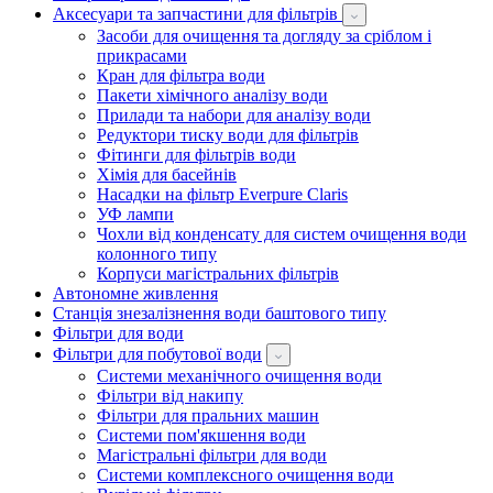
Аксесуари та запчастини для фільтрів
Засоби для очищення та догляду за сріблом і
прикрасами
Кран для фільтра води
Пакети хімічного аналізу води
Прилади та набори для аналізу води
Редуктори тиску води для фільтрів
Фітинги для фільтрів води
Хімія для басейнів
Насадки на фільтр Everpure Claris
УФ лампи
Чохли від конденсату для систем очищення води
колонного типу
Корпуси магістральних фільтрів
Автономне живлення
Станція знезалізнення води баштового типу
Фільтри для води
Фільтри для побутової води
Системи механічного очищення води
Фільтри від накипу
Фільтри для пральних машин
Системи пом'якшення води
Магістральні фільтри для води
Системи комплексного очищення води