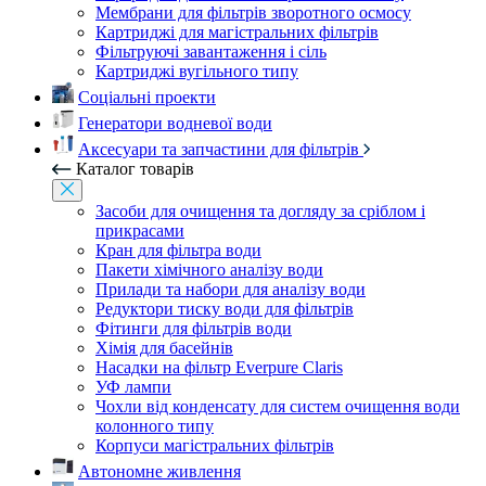
Мембрани для фільтрів зворотного осмосу
Картриджі для магістральних фільтрів
Фільтруючі завантаження і сіль
Картриджі вугільного типу
Соціальні проекти
Генератори водневої води
Аксесуари та запчастини для фільтрів
Каталог товарів
Засоби для очищення та догляду за сріблом і
прикрасами
Кран для фільтра води
Пакети хімічного аналізу води
Прилади та набори для аналізу води
Редуктори тиску води для фільтрів
Фітинги для фільтрів води
Хімія для басейнів
Насадки на фільтр Everpure Claris
УФ лампи
Чохли від конденсату для систем очищення води
колонного типу
Корпуси магістральних фільтрів
Автономне живлення