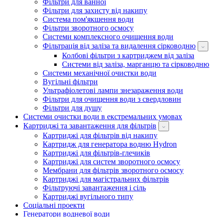
Фільтри для ванної
Фільтри для захисту від накипу
Система пом'якшення води
Фільтри зворотного осмосу
Системи комплексного очищення води
Фільтрація від заліза та видалення сірководню
Колбові фільтри з картриджем від заліза
Системи від заліза, марганцю та сірководню
Системи механічної очистки води
Вугільні фільтри
Ультрафіолетові лампи знезараження води
Фільтри для очищення води з свердловин
Фільтри для душу
Системи очистки води в екстремальних умовах
Картриджі та завантаження для фільтрів
Картриджі для фільтрів від накипу
Картридж для генератора водню Hydron
Картриджі для фільтрів-глечиків
Картриджі для систем зворотного осмосу
Мембрани для фільтрів зворотного осмосу
Картриджі для магістральних фільтрів
Фільтруючі завантаження і сіль
Картриджі вугільного типу
Соціальні проекти
Генератори водневої води