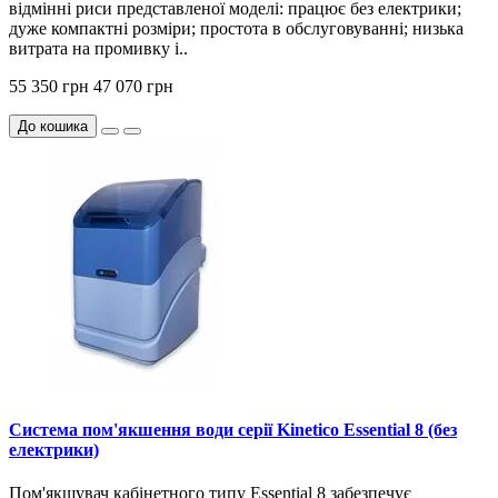
відмінні риси представленої моделі: працює без електрики;
дуже компактні розміри; простота в обслуговуванні; низька
витрата на промивку і..
55 350 грн
47 070 грн
До кошика
Система пом'якшення води серії Kinetico Essential 8 (без
електрики)
Пом'якшувач кабінетного типу Essential 8 забезпечує