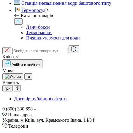
Станція знезалізнення води баштового типу
Термопосуд
Каталог товарів
Ланч-бокси
Термочашки
Пляшки-термоси для води
Клієнту
Увійти в кабінет
Мова:
ua
ru
Валюта:
грн
$
Договір публічної оферти
0 (800) 330 698
Наша адреса
Україна, м Київ, вул. Крамського Івана, 14/34
Телефони