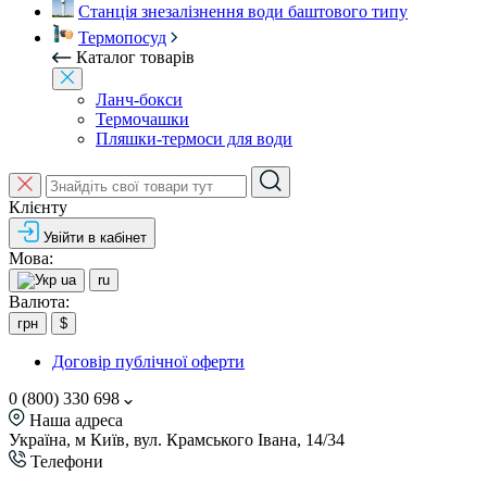
Станція знезалізнення води баштового типу
Термопосуд
Каталог товарів
Ланч-бокси
Термочашки
Пляшки-термоси для води
Клієнту
Увійти в кабінет
Мова:
ua
ru
Валюта:
грн
$
Договір публічної оферти
0 (800) 330 698
Наша адреса
Україна, м Київ, вул. Крамського Івана, 14/34
Телефони