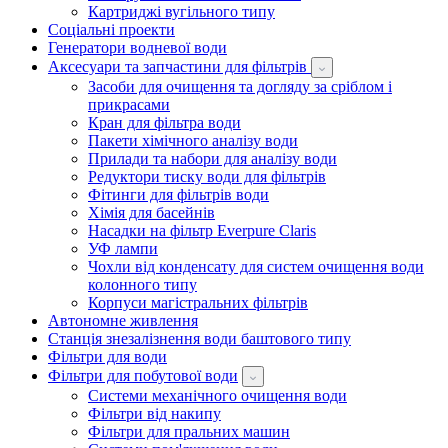
Картриджі вугільного типу
Соціальні проекти
Генератори водневої води
Аксесуари та запчастини для фільтрів
Засоби для очищення та догляду за сріблом і
прикрасами
Кран для фільтра води
Пакети хімічного аналізу води
Прилади та набори для аналізу води
Редуктори тиску води для фільтрів
Фітинги для фільтрів води
Хімія для басейнів
Насадки на фільтр Everpure Claris
УФ лампи
Чохли від конденсату для систем очищення води
колонного типу
Корпуси магістральних фільтрів
Автономне живлення
Станція знезалізнення води баштового типу
Фільтри для води
Фільтри для побутової води
Системи механічного очищення води
Фільтри від накипу
Фільтри для пральних машин