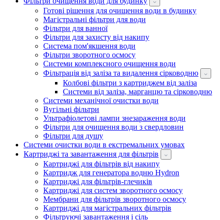
Фільтри очищення води для будинку
Готові рішення для очищення води в будинку
Магістральні фільтри для води
Фільтри для ванної
Фільтри для захисту від накипу
Система пом'якшення води
Фільтри зворотного осмосу
Системи комплексного очищення води
Фільтрація від заліза та видалення сірководню
Колбові фільтри з картриджем від заліза
Системи від заліза, марганцю та сірководню
Системи механічної очистки води
Вугільні фільтри
Ультрафіолетові лампи знезараження води
Фільтри для очищення води з свердловин
Фільтри для душу
Системи очистки води в екстремальних умовах
Картриджі та завантаження для фільтрів
Картриджі для фільтрів від накипу
Картридж для генератора водню Hydron
Картриджі для фільтрів-глечиків
Картриджі для систем зворотного осмосу
Мембрани для фільтрів зворотного осмосу
Картриджі для магістральних фільтрів
Фільтруючі завантаження і сіль