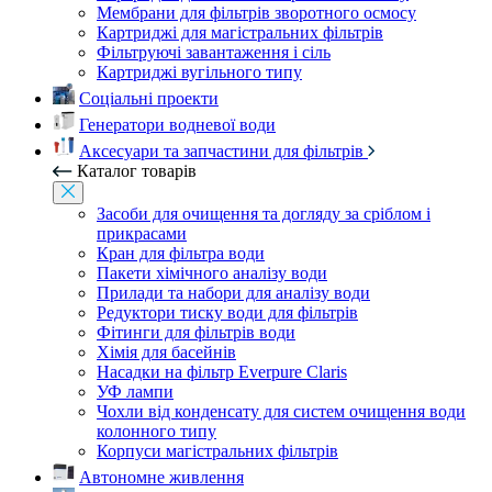
Мембрани для фільтрів зворотного осмосу
Картриджі для магістральних фільтрів
Фільтруючі завантаження і сіль
Картриджі вугільного типу
Соціальні проекти
Генератори водневої води
Аксесуари та запчастини для фільтрів
Каталог товарів
Засоби для очищення та догляду за сріблом і
прикрасами
Кран для фільтра води
Пакети хімічного аналізу води
Прилади та набори для аналізу води
Редуктори тиску води для фільтрів
Фітинги для фільтрів води
Хімія для басейнів
Насадки на фільтр Everpure Claris
УФ лампи
Чохли від конденсату для систем очищення води
колонного типу
Корпуси магістральних фільтрів
Автономне живлення