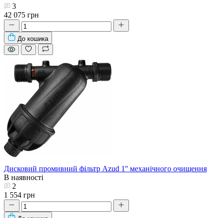
3
42 075 грн
До кошика
Дисковий промивний фільтр Azud 1'' механічного очищення
В наявності
2
1 554 грн