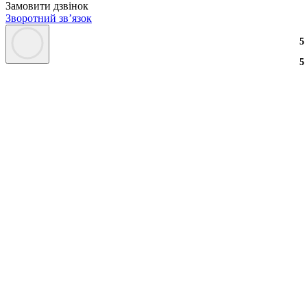
Замовити дзвінок
Зворотний зв’язок
3
2
3
5
3
2
3
5