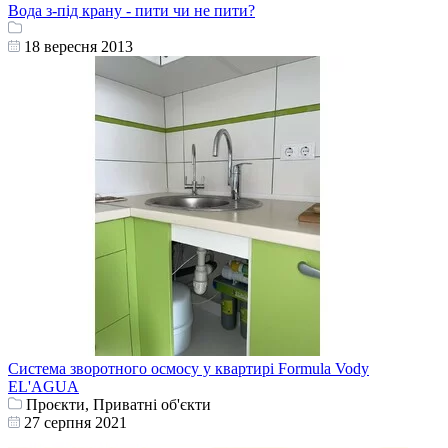
Вода з-під крану - пити чи не пити?
18 вересня 2013
Система зворотного осмосу у квартирі Formula Vody
EL'AGUA
Проєкти, Приватні об'єкти
27 серпня 2021