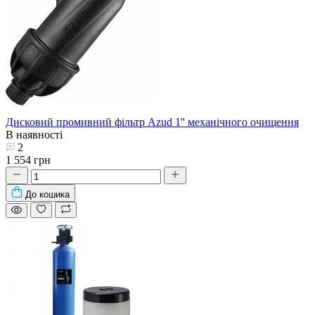
Дисковий промивний фільтр Azud 1'' механічного очищення
В наявності
2
1 554 грн
До кошика