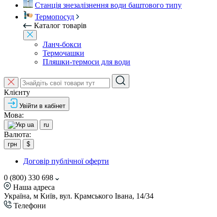
Станція знезалізнення води баштового типу
Термопосуд
Каталог товарів
Ланч-бокси
Термочашки
Пляшки-термоси для води
Клієнту
Увійти в кабінет
Мова:
ua
ru
Валюта:
грн
$
Договір публічної оферти
0 (800) 330 698
Наша адреса
Україна, м Київ, вул. Крамського Івана, 14/34
Телефони