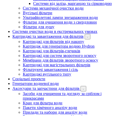
Системи від заліза, марганцю та сірководню
Системи механічної очистки води
Вугільні фільтри
Ультрафіолетові лампи знезараження води
Фільтри для очищення води з свердловин
Фільтри для душу
Системи очистки води в екстремальних умовах
Картриджі та завантаження для фільтрів
Картриджі для фільтрів від накипу
Картридж для генератора водню Hydron
Картриджі для фільтрів-глечиків
Картриджі для систем зворотного осмосу
Мембрани для фільтрів зворотного осмосу
Картриджі для магістральних фільтрів
Фільтруючі завантаження і сіль
Картриджі вугільного типу
Соціальні проекти
Генератори водневої води
Аксесуари та запчастини для фільтрів
Засоби для очищення та догляду за сріблом і
прикрасами
Кран для фільтра води
Пакети хімічного аналізу води
Прилади та набори для аналізу води