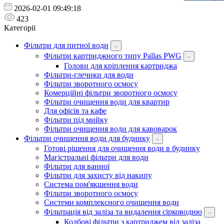
2026-02-01 09:49:18
423
Категорії
Фільтри для питної води
Фільтри картриджного типу Pallas PWG
Голови для кріплення картриджа
Фільтри-глечики для води
Фільтри зворотного осмосу
Комерційні фільтри зворотного осмосу
Фільтри очищення води для квартир
Для офісів та кафе
Фільтри під мийку
Фільтри очищення води для кавоварок
Фільтри очищення води для будинку
Готові рішення для очищення води в будинку
Магістральні фільтри для води
Фільтри для ванної
Фільтри для захисту від накипу
Система пом'якшення води
Фільтри зворотного осмосу
Системи комплексного очищення води
Фільтрація від заліза та видалення сірководню
Колбові фільтри з картриджем від заліза