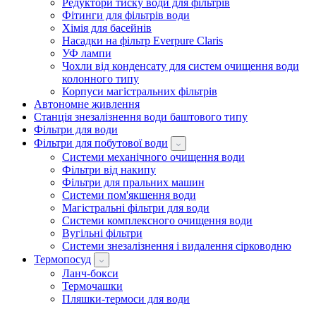
Редуктори тиску води для фільтрів
Фітинги для фільтрів води
Хімія для басейнів
Насадки на фільтр Everpure Claris
УФ лампи
Чохли від конденсату для систем очищення води
колонного типу
Корпуси магістральних фільтрів
Автономне живлення
Станція знезалізнення води баштового типу
Фільтри для води
Фільтри для побутової води
Системи механічного очищення води
Фільтри від накипу
Фільтри для пральних машин
Системи пом'якшення води
Магістральні фільтри для води
Системи комплексного очищення води
Вугільні фільтри
Системи знезалізнення і видалення сірководню
Термопосуд
Ланч-бокси
Термочашки
Пляшки-термоси для води