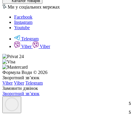
Каталог товарів
Ми у соціальних мережах
Facebook
Instagram
Youtube
Telegram
Viber
Viber
Формула Води © 2026
Зворотний зв’язок
Viber
Viber
Telegram
Замовити дзвінок
Зворотний зв’язок
3
2
3
5
3
2
3
5