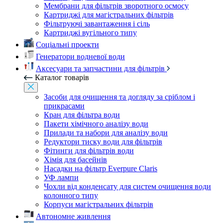
Мембрани для фільтрів зворотного осмосу
Картриджі для магістральних фільтрів
Фільтруючі завантаження і сіль
Картриджі вугільного типу
Соціальні проекти
Генератори водневої води
Аксесуари та запчастини для фільтрів
Каталог товарів
Засоби для очищення та догляду за сріблом і
прикрасами
Кран для фільтра води
Пакети хімічного аналізу води
Прилади та набори для аналізу води
Редуктори тиску води для фільтрів
Фітинги для фільтрів води
Хімія для басейнів
Насадки на фільтр Everpure Claris
УФ лампи
Чохли від конденсату для систем очищення води
колонного типу
Корпуси магістральних фільтрів
Автономне живлення