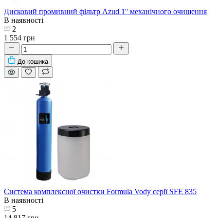
Дисковий промивний фільтр Azud 1'' механічного очищення
В наявності
2
1 554 грн
До кошика
Система комплексної очистки Formula Vody серії SFE 835
В наявності
5
14 817 грн