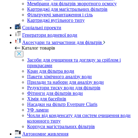
Мембрани для фільтрів зворотного осмосу
Картриджі для магістральних фільтрів
Фільтруючі завантаження і сіль
Картриджі вугільного типу
Соціальні проекти
Генератори водневої води
Аксесуари та запчастини для фільтрів
Каталог товарів
Засоби для очищення та догляду за сріблом і
прикрасами
Кран для фільтра води
Пакети хімічного аналізу води
Прилади та набори для аналізу води
Редуктори тиску води для фільтрів
Фітинги для фільтрів води
Хімія для басейнів
Насадки на фільтр Everpure Claris
УФ лампи
Чохли від конденсату для систем очищення води
колонного типу
Корпуси магістральних фільтрів
Автономне живлення