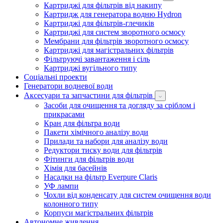
Картриджі для фільтрів від накипу
Картридж для генератора водню Hydron
Картриджі для фільтрів-глечиків
Картриджі для систем зворотного осмосу
Мембрани для фільтрів зворотного осмосу
Картриджі для магістральних фільтрів
Фільтруючі завантаження і сіль
Картриджі вугільного типу
Соціальні проекти
Генератори водневої води
Аксесуари та запчастини для фільтрів
Засоби для очищення та догляду за сріблом і
прикрасами
Кран для фільтра води
Пакети хімічного аналізу води
Прилади та набори для аналізу води
Редуктори тиску води для фільтрів
Фітинги для фільтрів води
Хімія для басейнів
Насадки на фільтр Everpure Claris
УФ лампи
Чохли від конденсату для систем очищення води
колонного типу
Корпуси магістральних фільтрів
Автономне живлення