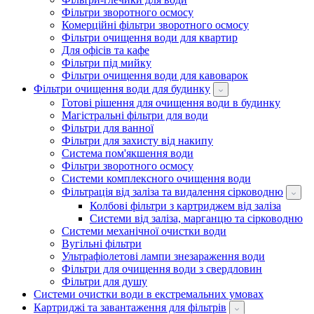
Фільтри зворотного осмосу
Комерційні фільтри зворотного осмосу
Фільтри очищення води для квартир
Для офісів та кафе
Фільтри під мийку
Фільтри очищення води для кавоварок
Фільтри очищення води для будинку
Готові рішення для очищення води в будинку
Магістральні фільтри для води
Фільтри для ванної
Фільтри для захисту від накипу
Система пом'якшення води
Фільтри зворотного осмосу
Системи комплексного очищення води
Фільтрація від заліза та видалення сірководню
Колбові фільтри з картриджем від заліза
Системи від заліза, марганцю та сірководню
Системи механічної очистки води
Вугільні фільтри
Ультрафіолетові лампи знезараження води
Фільтри для очищення води з свердловин
Фільтри для душу
Системи очистки води в екстремальних умовах
Картриджі та завантаження для фільтрів