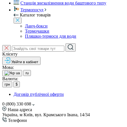
Станція знезалізнення води баштового типу
Термопосуд
Каталог товарів
Ланч-бокси
Термочашки
Пляшки-термоси для води
Клієнту
Увійти в кабінет
Мова:
ua
ru
Валюта:
грн
$
Договір публічної оферти
0 (800) 330 698
Наша адреса
Україна, м Київ, вул. Крамського Івана, 14/34
Телефони