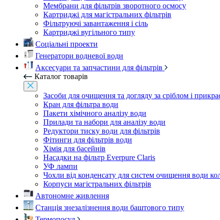
Мембрани для фільтрів зворотного осмосу
Картриджі для магістральних фільтрів
Фільтруючі завантаження і сіль
Картриджі вугільного типу
Соціальні проекти
Генератори водневої води
Аксесуари та запчастини для фільтрів
Каталог товарів
Засоби для очищення та догляду за сріблом і прикр
Кран для фільтра води
Пакети хімічного аналізу води
Прилади та набори для аналізу води
Редуктори тиску води для фільтрів
Фітинги для фільтрів води
Хімія для басейнів
Насадки на фільтр Everpure Claris
УФ лампи
Чохли від конденсату для систем очищення води ко
Корпуси магістральних фільтрів
Автономне живлення
Станція знезалізнення води баштового типу
Термопосуд