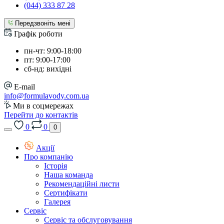
(044) 333 87 28
Передзвоніть мені
Графік роботи
пн-чт: 9:00-18:00
пт: 9:00-17:00
сб-нд: вихідні
E-mail
info@formulavody.com.ua
Ми в соцмережах
Перейти до контактів
0
0
0
Акції
Про компанію
Історія
Наша команда
Рекомендаційні листи
Сертифікати
Галерея
Сервіс
Сервіс та обслуговування