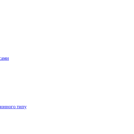
асами
лонного типу