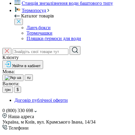
Станція знезалізнення води баштового типу
Термопосуд
Каталог товарів
Ланч-бокси
Термочашки
Пляшки-термоси для води
Клієнту
Увійти в кабінет
Мова:
ua
ru
Валюта:
грн
$
Договір публічної оферти
0 (800) 330 698
Наша адреса
Україна, м Київ, вул. Крамського Івана, 14/34
Телефони