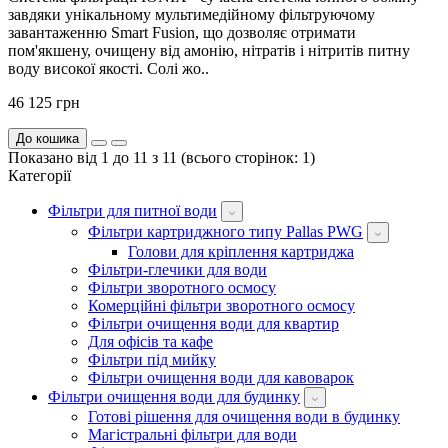
завдяки унікальному мультимедійному фільтруючому
завантаженню Smart Fusion, що дозволяє отримати
пом'якшену, очищену від амонію, нітратів і нітритів питну
воду високої якості. Солі жо..
46 125 грн
До кошика
Показано від 1 до 11 з 11 (всього сторінок: 1)
Категорії
Фільтри для питної води
Фільтри картриджного типу Pallas PWG
Голови для кріплення картриджа
Фільтри-глечики для води
Фільтри зворотного осмосу
Комерційні фільтри зворотного осмосу
Фільтри очищення води для квартир
Для офісів та кафе
Фільтри під мийку
Фільтри очищення води для кавоварок
Фільтри очищення води для будинку
Готові рішення для очищення води в будинку
Магістральні фільтри для води