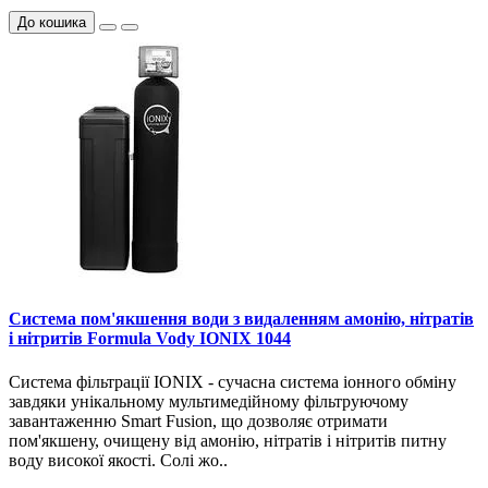
До кошика
Система пом'якшення води з видаленням амонію, нітратів
і нітритів Formula Vody IONIX 1044
Система фільтрації IONIX - сучасна система іонного обміну
завдяки унікальному мультимедійному фільтруючому
завантаженню Smart Fusion, що дозволяє отримати
пом'якшену, очищену від амонію, нітратів і нітритів питну
воду високої якості. Солі жо..