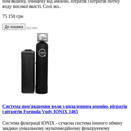
пом'якшену, очищену від амонію, нітратів і нітритів питну
воду високої якості. Солі жо..
75 150 грн
До кошика
Система пом'якшення води з видаленням амонію, нітратів
і нітритів Formula Vody IONIX 1465
Система фільтрації IONIX - сучасна система іонного обміну
завдяки унікальному мультимедійному фільтруючому