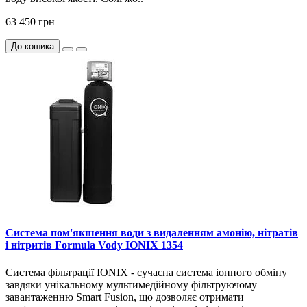
63 450 грн
До кошика
Система пом'якшення води з видаленням амонію, нітратів
і нітритів Formula Vody IONIX 1354
Система фільтрації IONIX - сучасна система іонного обміну
завдяки унікальному мультимедійному фільтруючому
завантаженню Smart Fusion, що дозволяє отримати