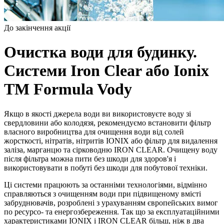
До закінчення акції
Очистка води для будинку.
Системи Iron Clear або Ionix
ТМ Formula Vody
Якщо в якості джерела води ви використовуєте воду зі
свердловини або колодязя, рекомендуємо встановити фільтр
власного виробництва для очищення води від солей
жорсткості, нітратів, нітритів IONIX або фільтр для видалення
заліза, марганцю та сірководню IRON CLEAR. Очищену воду
після фільтра можна пити без шкоди для здоров'я і
використовувати в побуті без шкоди для побутової техніки.
Ці системи працюють за останніми технологіями, відмінно
справляються з очищенням води при підвищеному вмісті
забруднювачів, розроблені з урахуванням європейських вимог
по ресурсо- та енергозбереження. Так що за експлуатаційними
характеристиками IONIX і IRON CLEAR більш, ніж в два