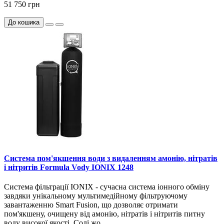
51 750 грн
До кошика
Система пом'якшення води з видаленням амонію, нітратів
і нітритів Formula Vody IONIX 1248
Система фільтрації IONIX - сучасна система іонного обміну
завдяки унікальному мультимедійному фільтруючому
завантаженню Smart Fusion, що дозволяє отримати
пом'якшену, очищену від амонію, нітратів і нітритів питну
воду високої якості. Солі жо..