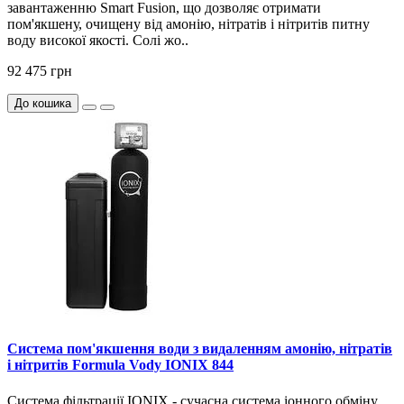
завантаженню Smart Fusion, що дозволяє отримати
пом'якшену, очищену від амонію, нітратів і нітритів питну
воду високої якості. Солі жо..
92 475 грн
До кошика
Система пом'якшення води з видаленням амонію, нітратів
і нітритів Formula Vody IONIX 844
Система фільтрації IONIX - сучасна система іонного обміну