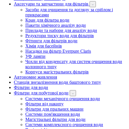
Аксесуари та запчастини для фільтрів
Засоби для очищення та догляду за сріблом і
прикрасами
Кран для фільтра води
Пакети хімічного аналізу води
Прилади та набори для аналізу води
Редуктори тиску води для фільтрів
Фітинги для фільтрів води
Хімія для басейнів
Насадки на фільтр Everpure Claris
УФ лампи
Чохли від конденсату для систем очищення води
колонного типу
Корпуси магістральних фільтрів
Автономне живлення
Станція знезалізнення води баштового типу
Фільтри для води
Фільтри для побутової води
Системи механічного очищення води
Фільтри від накипу
Фільтри для пральних машин
Системи пом'якшення води
Магістральні фільтри для води
Системи комплексного очищення води