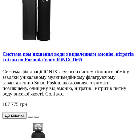
Система пом'якшення води з видаленням амонію, нітратів
і нітритів Formula Vody IONIX 1665
Система фільтрації IONIX - сучасна система іонного обміну
завдяки унікальному мультимедійному фільтруючому
завантаженню Smart Fusion, що дозволяє отримати
пом'якшену, очищену від амонію, нітратів і нітритів питну
воду високої якості. Солі жо..
107 775 грн
До кошика