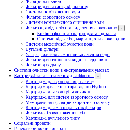
Фільтри для ванної
Фільтри для захисту від накипу
Система пом'якшення води
Фільтри зворотного осмосу
Системи комплексного очищення води
Фільтрація від заліза та видалення сірководню
Колбові фільтри з картриджем від заліза
Системи від заліза, марганцю та сірководню
Системи механічної очистки води
Вугільні фільтри
Ультрафіолетові лампи знезараження води
Фільтри для очищення води з свердловин
Фільтри для душу
Системи очистки води в екстремальних умовах
Картриджі та завантаження для фільтрів
Картриджі для фільтрів від накипу
Картридж для генератора водню Hydron
Картриджі для фільтрів-глечиків
Картриджі для систем зворотного осмосу
Мембрани для фільтрів зворотного осмосу
Картриджі для магістральних фільтрів
Фільтруючі завантаження і сіль
Картриджі вугільного типу
Соціальні проекти
Генератори водневої води