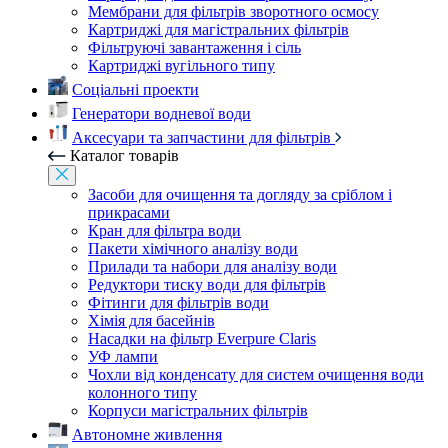
Мембрани для фільтрів зворотного осмосу
Картриджі для магістральних фільтрів
Фільтруючі завантаження і сіль
Картриджі вугільного типу
Соціальні проекти
Генератори водневої води
Аксесуари та запчастини для фільтрів
Каталог товарів
Засоби для очищення та догляду за сріблом і
прикрасами
Кран для фільтра води
Пакети хімічного аналізу води
Прилади та набори для аналізу води
Редуктори тиску води для фільтрів
Фітинги для фільтрів води
Хімія для басейнів
Насадки на фільтр Everpure Claris
УФ лампи
Чохли від конденсату для систем очищення води
колонного типу
Корпуси магістральних фільтрів
Автономне живлення