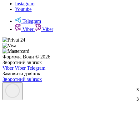
Instagram
Youtube
Telegram
Viber
Viber
Формула Води © 2026
Зворотний зв’язок
Viber
Viber
Telegram
Замовити дзвінок
Зворотний зв’язок
4
3
4
3