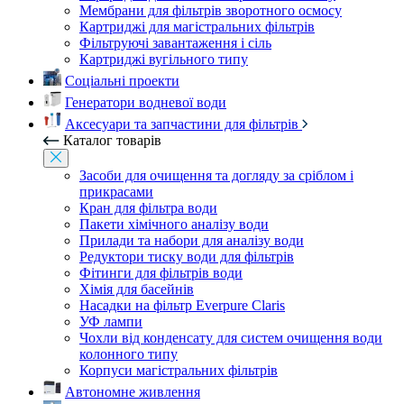
Мембрани для фільтрів зворотного осмосу
Картриджі для магістральних фільтрів
Фільтруючі завантаження і сіль
Картриджі вугільного типу
Соціальні проекти
Генератори водневої води
Аксесуари та запчастини для фільтрів
Каталог товарів
Засоби для очищення та догляду за сріблом і
прикрасами
Кран для фільтра води
Пакети хімічного аналізу води
Прилади та набори для аналізу води
Редуктори тиску води для фільтрів
Фітинги для фільтрів води
Хімія для басейнів
Насадки на фільтр Everpure Claris
УФ лампи
Чохли від конденсату для систем очищення води
колонного типу
Корпуси магістральних фільтрів
Автономне живлення