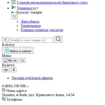
Станція знезалізнення води баштового типу
Термопосуд
Каталог товарів
Ланч-бокси
Термочашки
Пляшки-термоси для води
Клієнту
Увійти в кабінет
Мова:
ua
ru
Валюта:
грн
$
Договір публічної оферти
0 (800) 330 698
Наша адреса
Україна, м Київ, вул. Крамського Івана, 14/34
Телефони