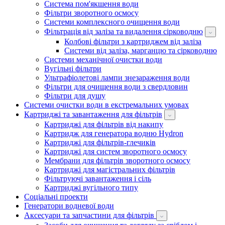
Система пом'якшення води
Фільтри зворотного осмосу
Системи комплексного очищення води
Фільтрація від заліза та видалення сірководню
Колбові фільтри з картриджем від заліза
Системи від заліза, марганцю та сірководню
Системи механічної очистки води
Вугільні фільтри
Ультрафіолетові лампи знезараження води
Фільтри для очищення води з свердловин
Фільтри для душу
Системи очистки води в екстремальних умовах
Картриджі та завантаження для фільтрів
Картриджі для фільтрів від накипу
Картридж для генератора водню Hydron
Картриджі для фільтрів-глечиків
Картриджі для систем зворотного осмосу
Мембрани для фільтрів зворотного осмосу
Картриджі для магістральних фільтрів
Фільтруючі завантаження і сіль
Картриджі вугільного типу
Соціальні проекти
Генератори водневої води
Аксесуари та запчастини для фільтрів