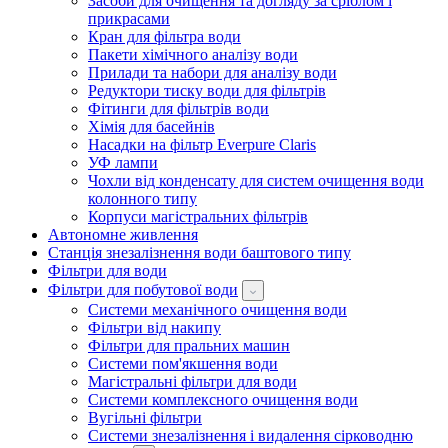
Засоби для очищення та догляду за сріблом і
прикрасами
Кран для фільтра води
Пакети хімічного аналізу води
Прилади та набори для аналізу води
Редуктори тиску води для фільтрів
Фітинги для фільтрів води
Хімія для басейнів
Насадки на фільтр Everpure Claris
УФ лампи
Чохли від конденсату для систем очищення води
колонного типу
Корпуси магістральних фільтрів
Автономне живлення
Станція знезалізнення води баштового типу
Фільтри для води
Фільтри для побутової води
Системи механічного очищення води
Фільтри від накипу
Фільтри для пральних машин
Системи пом'якшення води
Магістральні фільтри для води
Системи комплексного очищення води
Вугільні фільтри
Системи знезалізнення і видалення сірководню