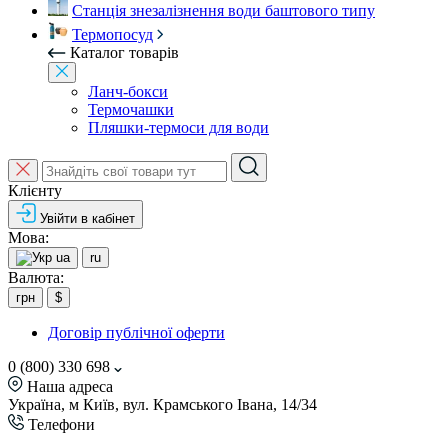
Станція знезалізнення води баштового типу
Термопосуд
Каталог товарів
Ланч-бокси
Термочашки
Пляшки-термоси для води
Клієнту
Увійти в кабінет
Мова:
ua
ru
Валюта:
грн
$
Договір публічної оферти
0 (800) 330 698
Наша адреса
Україна, м Київ, вул. Крамського Івана, 14/34
Телефони