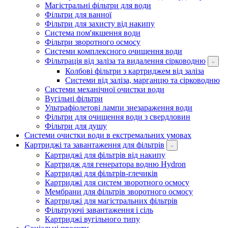
Магістральні фільтри для води
Фільтри для ванної
Фільтри для захисту від накипу
Система пом'якшення води
Фільтри зворотного осмосу
Системи комплексного очищення води
Фільтрація від заліза та видалення сірководню
Колбові фільтри з картриджем від заліза
Системи від заліза, марганцю та сірководню
Системи механічної очистки води
Вугільні фільтри
Ультрафіолетові лампи знезараження води
Фільтри для очищення води з свердловин
Фільтри для душу
Системи очистки води в екстремальних умовах
Картриджі та завантаження для фільтрів
Картриджі для фільтрів від накипу
Картридж для генератора водню Hydron
Картриджі для фільтрів-глечиків
Картриджі для систем зворотного осмосу
Мембрани для фільтрів зворотного осмосу
Картриджі для магістральних фільтрів
Фільтруючі завантаження і сіль
Картриджі вугільного типу