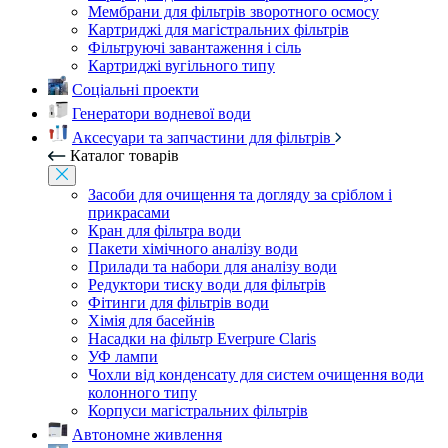
Мембрани для фільтрів зворотного осмосу
Картриджі для магістральних фільтрів
Фільтруючі завантаження і сіль
Картриджі вугільного типу
Соціальні проекти
Генератори водневої води
Аксесуари та запчастини для фільтрів
Каталог товарів
Засоби для очищення та догляду за сріблом і
прикрасами
Кран для фільтра води
Пакети хімічного аналізу води
Прилади та набори для аналізу води
Редуктори тиску води для фільтрів
Фітинги для фільтрів води
Хімія для басейнів
Насадки на фільтр Everpure Claris
УФ лампи
Чохли від конденсату для систем очищення води
колонного типу
Корпуси магістральних фільтрів
Автономне живлення