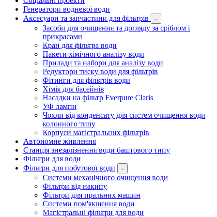
Соціальні проекти
Генератори водневої води
Аксесуари та запчастини для фільтрів
Засоби для очищення та догляду за сріблом і
прикрасами
Кран для фільтра води
Пакети хімічного аналізу води
Прилади та набори для аналізу води
Редуктори тиску води для фільтрів
Фітинги для фільтрів води
Хімія для басейнів
Насадки на фільтр Everpure Claris
УФ лампи
Чохли від конденсату для систем очищення води
колонного типу
Корпуси магістральних фільтрів
Автономне живлення
Станція знезалізнення води баштового типу
Фільтри для води
Фільтри для побутової води
Системи механічного очищення води
Фільтри від накипу
Фільтри для пральних машин
Системи пом'якшення води
Магістральні фільтри для води