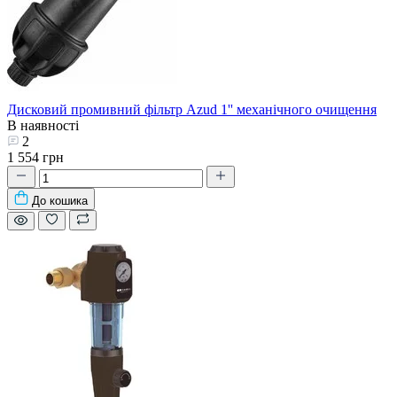
Дисковий промивний фільтр Azud 1'' механічного очищення
В наявності
2
1 554 грн
До кошика