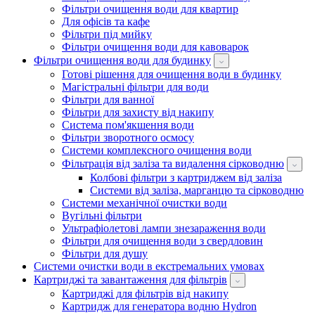
Фільтри очищення води для квартир
Для офісів та кафе
Фільтри під мийку
Фільтри очищення води для кавоварок
Фільтри очищення води для будинку
Готові рішення для очищення води в будинку
Магістральні фільтри для води
Фільтри для ванної
Фільтри для захисту від накипу
Система пом'якшення води
Фільтри зворотного осмосу
Системи комплексного очищення води
Фільтрація від заліза та видалення сірководню
Колбові фільтри з картриджем від заліза
Системи від заліза, марганцю та сірководню
Системи механічної очистки води
Вугільні фільтри
Ультрафіолетові лампи знезараження води
Фільтри для очищення води з свердловин
Фільтри для душу
Системи очистки води в екстремальних умовах
Картриджі та завантаження для фільтрів
Картриджі для фільтрів від накипу
Картридж для генератора водню Hydron