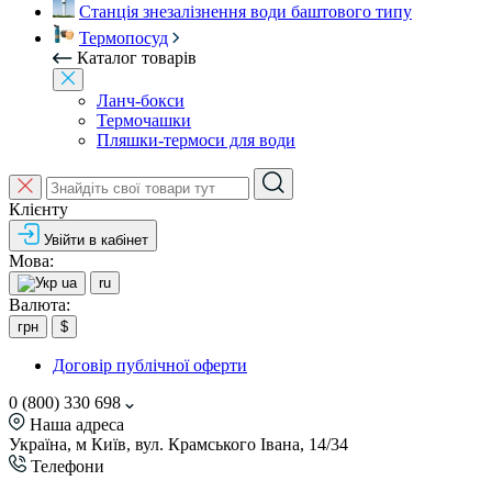
Станція знезалізнення води баштового типу
Термопосуд
Каталог товарів
Ланч-бокси
Термочашки
Пляшки-термоси для води
Клієнту
Увійти в кабінет
Мова:
ua
ru
Валюта:
грн
$
Договір публічної оферти
0 (800) 330 698
Наша адреса
Україна, м Київ, вул. Крамського Івана, 14/34
Телефони