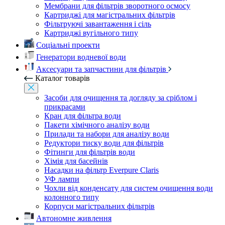
Мембрани для фільтрів зворотного осмосу
Картриджі для магістральних фільтрів
Фільтруючі завантаження і сіль
Картриджі вугільного типу
Соціальні проекти
Генератори водневої води
Аксесуари та запчастини для фільтрів
Каталог товарів
Засоби для очищення та догляду за сріблом і
прикрасами
Кран для фільтра води
Пакети хімічного аналізу води
Прилади та набори для аналізу води
Редуктори тиску води для фільтрів
Фітинги для фільтрів води
Хімія для басейнів
Насадки на фільтр Everpure Claris
УФ лампи
Чохли від конденсату для систем очищення води
колонного типу
Корпуси магістральних фільтрів
Автономне живлення