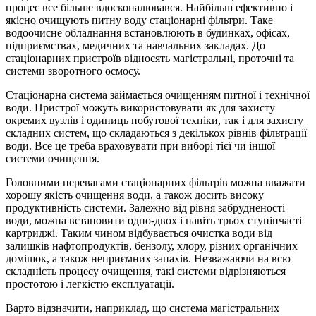
процес все більше вдосконалювався. Найбільш ефективно і
якісно очищують питну воду стаціонарні фільтри. Таке
водоочисне обладнання встановлюють в будинках, офісах,
підприємствах, медичних та навчальних закладах. До
стаціонарних пристроїв відносять магістральні, проточні та
системи зворотного осмосу.
Стаціонарна система займається очищенням питної і технічної
води. Пристрої можуть використовувати як для захисту
окремих вузлів і одиниць побутової техніки, так і для захисту
складних систем, що складаються з декількох рівнів фільтрації
води. Все це треба враховувати при виборі тієї чи іншої
системи очищення.
Головними перевагами стаціонарних фільтрів можна вважати
хорошу якість очищення води, а також досить високу
продуктивність системи. Залежно від рівня забрудненості
води, можна встановити одно-двох і навіть трьох ступінчасті
картриджі. Таким чином відбувається очистка води від
залишків нафтопродуктів, бензолу, хлору, різних органічних
домішок, а також неприємних запахів. Незважаючи на всю
складність процесу очищення, такі системи відрізняються
простотою і легкістю експлуатації.
Варто відзначити, наприклад, що система магістральних