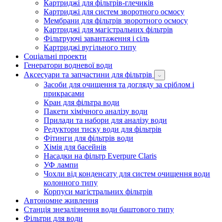
Картриджі для фільтрів-глечиків
Картриджі для систем зворотного осмосу
Мембрани для фільтрів зворотного осмосу
Картриджі для магістральних фільтрів
Фільтруючі завантаження і сіль
Картриджі вугільного типу
Соціальні проекти
Генератори водневої води
Аксесуари та запчастини для фільтрів
Засоби для очищення та догляду за сріблом і
прикрасами
Кран для фільтра води
Пакети хімічного аналізу води
Прилади та набори для аналізу води
Редуктори тиску води для фільтрів
Фітинги для фільтрів води
Хімія для басейнів
Насадки на фільтр Everpure Claris
УФ лампи
Чохли від конденсату для систем очищення води
колонного типу
Корпуси магістральних фільтрів
Автономне живлення
Станція знезалізнення води баштового типу
Фільтри для води