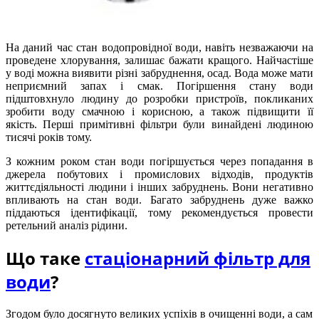
На даний час стан водопровідної води, навіть незважаючи на
проведене хлорування, залишає бажати кращого. Найчастіше
у воді можна виявити різні забруднення, осад. Вода може мати
неприємний запах і смак. Погіршення стану води
підштовхнуло людину до розробки пристроїв, покликаних
зробити воду смачною і корисною, а також підвищити її
якість. Перші примітивні фільтри були винайдені людиною
тисячі років тому.
З кожним роком стан води погіршується через попадання в
джерела побутових і промислових відходів, продуктів
життєдіяльності людини і інших забруднень. Вони негативно
впливають на стан води. Багато забруднень дуже важко
піддаються ідентифікації, тому рекомендується провести
ретельний аналіз рідини.
Що таке
стаціонарний фільтр для
води
?
Згодом було досягнуто великих успіхів в очищенні води, а сам