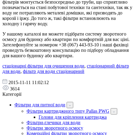
фільтрів монтується безпосередньо до труби, що сприятливо
позначається на стані побутової техніки та сантехніки, так як у
воду не потрапляють металеві домішки, які призводять до
корозії і іржу. До того ж, такі фільтри встановлюють на
холодну і гарячу воду.
У нашому каталозі ви можете підібрати систему зворотного
осмосу для будинку або квартири по комфортній для вас ціні.
Зателефонуйте за номером +38 (067) 443-93-10 і наші фахівці
проведуть безкоштовну консультацію по підбору обладнання
для вашого будинку або квартири.
стаціонарні фільтри для очищення води
,
стаціонарний фільтр
для води
,
фільтр для води стаціонарний
2015-11-11 11:02:12
3614
Категорії
Фільтри для питної води
Фільтри картриджного типу Pallas PWG
Голови для кріплення картриджа
Фільтри-глечики для води
Фільтри зворотного осмосу
Комерційні фільтри зворотного осмосу