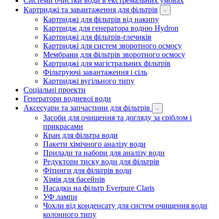
Системи очистки води в екстремальних умовах
Картриджі та завантаження для фільтрів
Картриджі для фільтрів від накипу
Картридж для генератора водню Hydron
Картриджі для фільтрів-глечиків
Картриджі для систем зворотного осмосу
Мембрани для фільтрів зворотного осмосу
Картриджі для магістральних фільтрів
Фільтруючі завантаження і сіль
Картриджі вугільного типу
Соціальні проекти
Генератори водневої води
Аксесуари та запчастини для фільтрів
Засоби для очищення та догляду за сріблом і
прикрасами
Кран для фільтра води
Пакети хімічного аналізу води
Прилади та набори для аналізу води
Редуктори тиску води для фільтрів
Фітинги для фільтрів води
Хімія для басейнів
Насадки на фільтр Everpure Claris
УФ лампи
Чохли від конденсату для систем очищення води
колонного типу