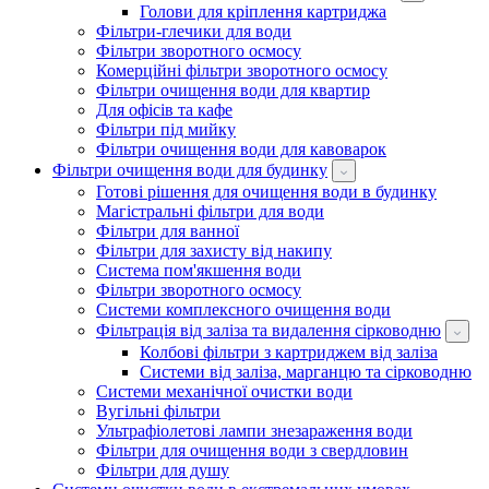
Голови для кріплення картриджа
Фільтри-глечики для води
Фільтри зворотного осмосу
Комерційні фільтри зворотного осмосу
Фільтри очищення води для квартир
Для офісів та кафе
Фільтри під мийку
Фільтри очищення води для кавоварок
Фільтри очищення води для будинку
Готові рішення для очищення води в будинку
Магістральні фільтри для води
Фільтри для ванної
Фільтри для захисту від накипу
Система пом'якшення води
Фільтри зворотного осмосу
Системи комплексного очищення води
Фільтрація від заліза та видалення сірководню
Колбові фільтри з картриджем від заліза
Системи від заліза, марганцю та сірководню
Системи механічної очистки води
Вугільні фільтри
Ультрафіолетові лампи знезараження води
Фільтри для очищення води з свердловин
Фільтри для душу