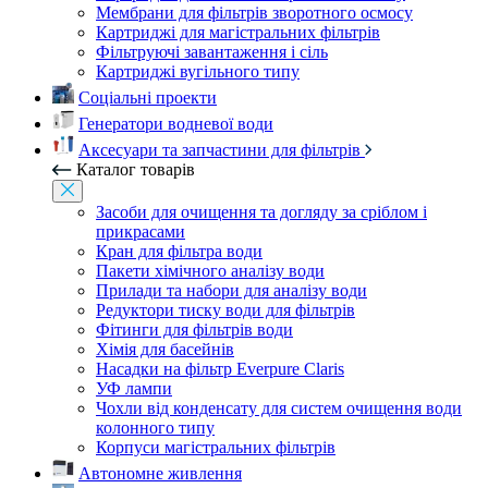
Мембрани для фільтрів зворотного осмосу
Картриджі для магістральних фільтрів
Фільтруючі завантаження і сіль
Картриджі вугільного типу
Соціальні проекти
Генератори водневої води
Аксесуари та запчастини для фільтрів
Каталог товарів
Засоби для очищення та догляду за сріблом і
прикрасами
Кран для фільтра води
Пакети хімічного аналізу води
Прилади та набори для аналізу води
Редуктори тиску води для фільтрів
Фітинги для фільтрів води
Хімія для басейнів
Насадки на фільтр Everpure Claris
УФ лампи
Чохли від конденсату для систем очищення води
колонного типу
Корпуси магістральних фільтрів
Автономне живлення