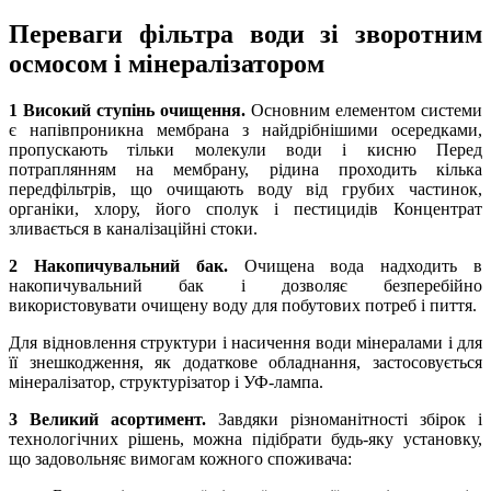
Переваги фільтра води зі зворотним
осмосом і мінералізатором
1 Високий ступінь очищення.
Основним елементом системи
є напівпроникна мембрана з найдрібнішими осередками,
пропускають тільки молекули води і кисню Перед
потраплянням на мембрану, рідина проходить кілька
передфільтрів, що очищають воду від грубих частинок,
органіки, хлору, його сполук і пестицидів Концентрат
зливається в каналізаційні стоки.
2 Накопичувальний бак.
Очищена вода надходить в
накопичувальний бак і дозволяє безперебійно
використовувати очищену воду для побутових потреб і пиття.
Для відновлення структури і насичення води мінералами і для
її знешкодження, як додаткове обладнання, застосовується
мінералізатор, структурізатор і УФ-лампа.
3 Великий асортимент.
Завдяки різноманітності збірок і
технологічних рішень, можна підібрати будь-яку установку,
що задовольняє вимогам кожного споживача: