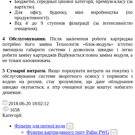
Бюджетні, середньої цінової категорії, преміум-класу (за
вартістю).
Для офісу, будинку, міні виробництва (по
продуктивності).
Від 4 до 9 ступенів фільтрації (за інтенсивністю
очищення).
4 Обслуговування.
Після закінчення роботи картриджа
потрібно його заміна Технологія «блок-модуль» істотно
зменшила габарити системи і дозволила швидко і легко
робити заміну картриджів Відбувається повна заміна модуля, а
не тільки наповнювача.
5 Сумарні витрати.
Якщо порахувати витрати на покупку і
обслуговування системи зворотного осмосу і порівняти з
водою на розлив, стає зрозумілим, що дане обладнання
швидко окупається, а літр очищеної води коштує набагато
дешевше.
2018-06-20 18:02:12
1658
Категорії
Фільтри для питної води
Фільтри картриджного типу Pallas PWG