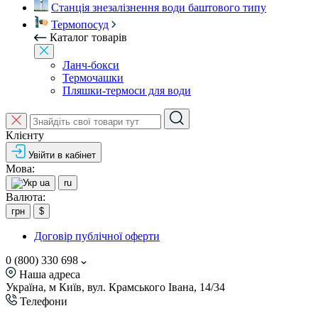
Станція знезалізнення води баштового типу
Термопосуд
Каталог товарів
Ланч-бокси
Термочашки
Пляшки-термоси для води
Клієнту
Увійти в кабінет
Мова:
ua
ru
Валюта:
грн
$
Договір публічної оферти
0 (800) 330 698
Наша адреса
Україна, м Київ, вул. Крамського Івана, 14/34
Телефони