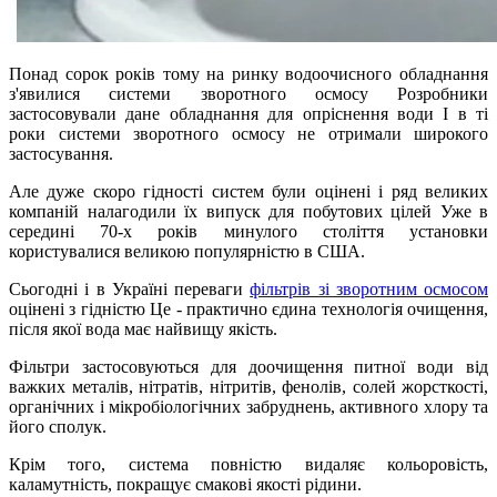
Понад сорок років тому на ринку водоочисного обладнання
з'явилися системи зворотного осмосу Розробники
застосовували дане обладнання для опріснення води І в ті
роки системи зворотного осмосу не отримали широкого
застосування.
Але дуже скоро гідності систем були оцінені і ряд великих
компаній налагодили їх випуск для побутових цілей Уже в
середині 70-х років минулого століття установки
користувалися великою популярністю в США.
Сьогодні і в Україні переваги
фільтрів зі зворотним осмосом
оцінені з гідністю Це - практично єдина технологія очищення,
після якої вода має найвищу якість.
Фільтри застосовуються для доочищення питної води від
важких металів, нітратів, нітритів, фенолів, солей жорсткості,
органічних і мікробіологічних забруднень, активного хлору та
його сполук.
Крім того, система повністю видаляє кольоровість,
каламутність, покращує смакові якості рідини.