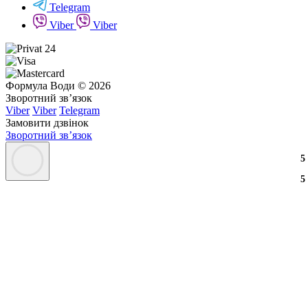
Telegram
Viber
Viber
Формула Води © 2026
Зворотний зв’язок
Viber
Viber
Telegram
Замовити дзвінок
Зворотний зв’язок
3
2
3
5
3
2
3
5